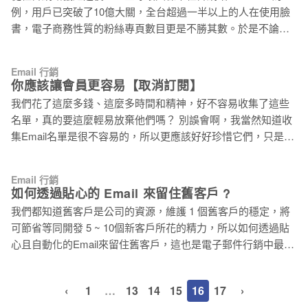
而是產生「非買不可」的慾望。 「限時限量」的效果極強，
望客戶能使用單一的客服管道，像是專線電話或是專用電子郵
例，用戶已突破了10億大關，全台超過一半以上的人在使用臉
MarketingExperiments Web clinic曾做過一個有意思的實驗，將
件地址以方便管理。卡拉也知道，直接回覆訂單確認信是徒勞
書，電子商務性質的粉絲專頁數目更是不勝其數。於是不論國
他們所擁有的85,000電子郵件名單分成控制組與實驗組，兩組
無功的，不過在她用其他方式聯絡客服人員之前，
內外，都漸漸浮出一些電子報行銷即將壽終正寢的討論聲浪。
收到的電子郵件內容相差無幾，差別只在實驗組信件中多了一
這個問題來到美國電子報行銷教父 Bill McCloskey (Bill
行字： *Limit 1,000 attendees (前1,000名參加者才有)。而正是
Email 行銷
McCloskey 為全球最大的網路交流平台Only Influencers 創辦
你應該讓會員更容易【取消訂閱】
這一行字令實驗組收件人更願意點進連結了解更多，比起控制
人)，Bill 則持相反的意見，他認為人與人在網路上的互動，交
組多15.4%點擊率！ 所以，想要增加銷售量只要寄「限時優惠
我們花了這麼多錢、這麼多時間和精神，好不容易收集了這些
織成現在的社群網路，電子郵件本身就是社群網路，而且是最
信」就好了？ 當然不
名單，真的要這麼輕易放棄他們嗎？ 別誤會啊，我當然知道收
早誕生的線上人際互動網絡。Bill認為社群網路出現之後，電子
集Email名單是很不容易的，所以更應該好好珍惜它們，只是珍
報行銷雖然不再如以往獨占鰲頭，但仍是目前增進業績最大的
惜的方法很多人都用錯了。 我們常說電子報不是用來推銷的而
利器。 社群網路顧問兼部落客Jay Baer也認為，電子報相對社
是用來建立關係的，就像交女朋友的過程。舉個例子來說：今
群網路仍是較有效的行銷手段，原因在於：消費者的預期。 電
Email 行銷
天你花了很多時間和精神，好不容易認識她了，結果你不管她
如何透過貼心的 Email 來留住舊客戶 ?
子郵件在消費者的心中的定位為專業、公務處理，而社群網站
想不想聽，就一股腦兒把你所有知道的很興奮的一而再、再而
則是休閒、社交、即時資訊分享的管道。根據美國iContact電子
我們都知道舊客戶是公司的資源，維護 1 個舊客戶的穩定，將
三的告訴她，你說她會不會想離開你？ 因此，如果你不想讓她
報行銷公司統計，93%的網路使用者喜歡透過訂閱電子報來與
可節省等同開發 5 ~ 10個新客戶所花的精力，所以如何透過貼
離開，那告訴她感興趣的話題吧，就算她不直接說她對什麼感
品牌互動，而非社群網路。雖然社群網路是目前網路使用者首
心且自動化的Email來留住舊客戶，這也是電子郵件行銷中最重
興趣，你也要從她的行為來判斷(開信、點擊)。仍然不知道她對
選的
要的一環。我們透過 Email 把舊客戶留住，目的是想要讓他們
什麼感興趣？請仔細思考一下，她當初是為何想要與你交往？
產生更多的消費、收集更多評價、培養更多推薦者、重新激勵
好啦，如果萬不幸她就是想離開你，你也要很爽快的答應她，
‹
1
…
13
14
15
16
17
›
不再消費的客戶，所以通常會寄給至少消費過一次的客戶。 俗
而不是死纏爛打的硬要留住她，不然這可是會造成一個很可怕