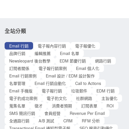
話說：「變了心的女朋友，就像全壘打一樣，回不來了」。如
的後果： 你再也交不到女朋友了 !!! 當她心早已不在你這，你卻
何在客戶還沒變心之前增加他對你的忠誠度，貼心的時間點就
硬是拉住她，她就會生氣，生氣就會開始到處抱怨，抱怨到所
非常重要。以下列出四個時間點所搭配的方式與大家分享：
有人都知道，大家就開始不理你，從此之後你就只能在旁邊一
1. 生日祝福 生日祝福 Email 是一個回饋客戶很好的方式，感謝
個人自言自語…… 但這和電子報有什麼關係
他們對你品牌的認同。你可以在客戶生日之前、當天、或是生
全站分類
日當月，提供特別的優惠。讓生日祝福 Email 的格式就像你親
手寫的並感謝他們成為你的忠實顧客。 2. 收集評價 在客戶購買
Email 行銷
電子報內容行銷
電子報優化
商品之後，寄發一封 Email 鼓勵他們為購買的商品留下評價。
品牌行銷
編輯推薦
Email 名單
這除了可以了解客戶的評價以外，還可以讓客戶感覺到你重視
Newsleopard 後台教學
EDM 節慶行銷
網路行銷
他們使用商品後的感覺，因而建立品牌忠誠度，讓他們未來會
訂閱者關係
電子報行銷案例
Email 個人化
想再回到你
Email 行銷案例
Email 設計 / EDM 設計製作
名單管理
Email 行銷自動化
Call to Actions
Email 手機版
電子報行銷
垃圾郵件
EDM 行銷
電子豹成功案例
電子豹文化
社群網路
主旨優化
蒐集名單
徵才
消費者預期
訂閱表單
ROI
SMS 簡訊行銷
會員經營
Revenue Per Email
全通路行銷
A/B 測試
CRM
RFM 分析
Transactional Email 通知型電子報
SEO 搜尋引勤優化