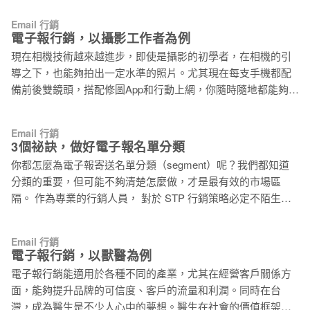
建立更緊密的關係。 寶石的美是冰冷的，陽光只能使其反射光
Email 行銷
芒，而你的電子報行銷術則賦予它故事，讓它真正光彩耀人，
電子報行銷，以攝影工作者為例
大受歡迎。 1. 成為貼心的朋友 「親愛的客戶，祝你生日快樂」
現在相機技術越來越進步，即使是攝影的初學者，在相機的引
多數業者都不會忘記線上生日祝福，然而如果你能在顧客生日
導之下，也能夠拍出一定水準的照片。尤其現在每支手機都配
當天送上最及時的生日祝福，比起其它同業按月份分群組，在
備前後雙鏡頭，搭配修圖App和行動上網，你隨時隨地都能夠拍
每月的第一天集體寄出制式祝福賀卡，你將顯得更加貼心。同
照，並上傳網路分享。 雖然隨時隨地都能拍照，但現代人對專
樣的，在結婚紀念日送上祝福與特別優惠也是一種貼心的表
業攝影的仍有需求。以婚紗攝影為例，結婚對新人來說相當的
現，而賀卡的祝福文字若能夠儘量客製化，將更能使客戶感受
Email 行銷
重要，除了將幸福分享出去，更是兩人從相知、相戀到開花結
3個祕訣，做好電子報名單分類
文字裡得特別、真誠與感動。 優惠不僅能促進顧客消費，也可
果的象徵，總希望能夠留下美好的影像記錄，而這時候就需要
以促使顧客親身到實體商店（ online to offline ），除了特別折
你都怎麼為電子報寄送名單分類（segment）呢？我們都知道
專業的攝影師了。 客戶尋找攝影師的管道通常是透過網站看過
扣外，你也可以考慮異業合作，提供特別優惠內容，例如提供
分類的重要，但可能不夠清楚怎麼做，才是最有效的市場區
作品，並了解服務之後，才運用電子郵件的方式來聯絡你，因
結婚十週年的夫妻免費的浪漫晚餐，前提是須到店面領取優惠
隔。 作為專業的行銷人員， 對於 STP 行銷策略必定不陌生，
此攝影師往往得透過刊登廣告來開發潛在的客戶，較難以主動
券。 顧客也可能會因為孩子彌月、母親大壽
我們透過市場區隔（segmentation）分析潛在消費者的不同特
出擊的方式爭取業績。 但是我們要扭轉這樣的情勢，呼籲攝影
性，依據不同因素分群，再根據不同消費者群組設定訊息傳播
工作者們，雖然無法主動開發陌生市場，卻可以好好的掌握過
Email 行銷
方式，這正是為什麼零食廣告通常都在卡通時段播出，而偶像
電子報行銷，以獸醫為例
往的客戶，從現在開始，累積你的第一份電子報客戶名單，這
簽名握手會從不在動物園舉辦。 這項分析流程之於電子報行銷
將會是你的攝影生涯中最有價值的資產。讓我們來看看擁有這
電子報行銷能適用於各種不同的產業，尤其在經營客戶關係方
也相當重要！「信箱」甄嬛傳中已經提過「分類」email名單的
份客戶名單後，如何運用電子報行銷來提升業績： 1.利用電子
面，能夠提升品牌的可信度、客戶的流量和利潤。同時在台
重要性，然而分類說起來簡單，如何有效的分類成功做到小眾
報更充分地展示作品： 許多攝影師都擁有自己的部落格，通常
灣，成為醫生是不少人心中的夢想。醫生在社會的價值框架