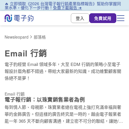
🔥 立即領取《2026 台灣電子報行銷產業指標報告》幫助你掌握同
業水準，優化下一步行動！
免費下載報告 ➜
登入
免費試用
Newsleopard
部落格
Email 行銷
電子豹經營 Email 領域多年，大至 EDM 行銷的策略小至電子
報設計眉角都不錯過，帶給大家最新的知識，成功維繫顧客關
係絕不是夢！
Email 行銷
電子報行銷：以珠寶銷售業者為例
每到情人節、母親節，珠寶業者總在電視上強打充滿幸福與奢
華的金飾廣告。但這樣的廣告終究是一時的，藉由電子報業者
能一年 365 天不斷向顧客溝通，建立密不可分的聯結，讓她/他
每次需要買飾品，第一個就想到你。 快速掌握三要點，與顧客