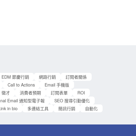
Email 中測試不同的主旨句、內容，來達到驚人的募
資成果，透過的就是 A/B 測試。如果各位還覺得這測
試只適用大公司而對於小公司來說不適用，那就大錯
特錯了，當在擁有穩定的電子報發送量，但開信、點
擊率卻不高時，或許可以透過 A/B 測試的數據找出優
化方向，萬事起頭難，改變從現在做起。 什麼是 A/B
上面講了這麼多，那到底什麼是 A/B 測試？
A/B 測試是目前許多電商業者會拿來快速檢測改版設
計與商業決策的方法之一。簡單來說，要進行 A/B 測
試時會設計兩（多）種介面，分為實驗組和對照組，
根據版面的設計變化微調，例如：按鈕顏色、排版、
EDM 節慶行銷
網路行銷
訂閱者關係
圖示。造訪頁面的使用者會分別進入兩種不同的版
Call to Actions
Email 手機版
本，而每位使用者在頁面上的動作都會被記錄下來，
徵才
消費者預期
訂閱表單
ROI
最後這些數據會幫助設計者了解哪個版
tional Email 通知型電子報
SEO 搜尋引勤優化
ink in bio
多連結工具
簡訊行銷
自動化