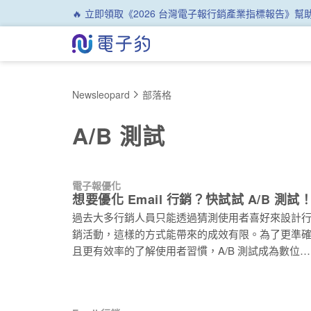
🔥 立即領取《2026 台灣電子報行銷產業指標報告》
Newsleopard
部落格
A/B 測試
電子報優化
想要優化 Email 行銷？快試試 A/B 測試
過去大多行銷人員只能透過猜測使用者喜好來設計
銷活動，這樣的方式能帶來的成效有限。為了更準
且更有效率的了解使用者習慣，A/B 測試成為數位行
銷中不可或缺的檢測方式。A/B 測試除了應用在優化
網頁及廣告上，也被廣泛應用於優化 Email 行銷中
接下來，將介紹什麼是 A/B 測試，並教你在 Email 