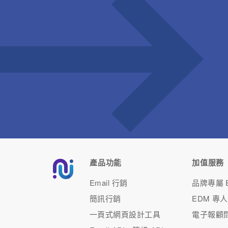
告。 和以前一樣，Google 的廣告會在圖片的左上
方，用一個小小的
產品功能
加值服務
Email 行銷
品牌專屬 E
簡訊行銷
EDM 專
一頁式網頁設計工具
電子報顧