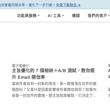
幫助你掌握同業水準，優化下一步行動！
免費下載報告 ➜
功能與服務
AI 工具
價錢
我們的客戶
電子報優化
！
主旨優化的 7 個秘訣＋A/B 測試，教你提
升 Email 開信率
行
確
當收件者收到一封新的來信，第一眼會落在信件的哪
個部份？又是什麼因素影響收件者開信與否？如果內
容是一封信件的靈魂，那主旨就是軀殼，它決定了信
。
件樣貌，同時是影響收件者開信與否的關鍵。因此，
行
若是想要提升開信率，不妨試試從優化主旨下手！接