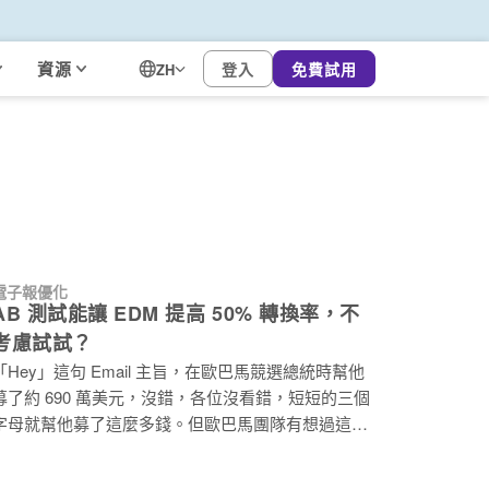
資源
登入
免費試用
ZH
電子報優化
AB 測試能讓 EDM 提高 50% 轉換率，不
考慮試試？
「Hey」這句 Email 主旨，在歐巴馬競選總統時幫他
募了約 690 萬美元，沒錯，各位沒看錯，短短的三個
字母就幫他募了這麼多錢。但歐巴馬團隊有想過這個
會成功嗎？不知道，但他們在 Email Marketing 上做
了一個好玩的實驗：A/B 測試。 歐巴馬團隊透過在