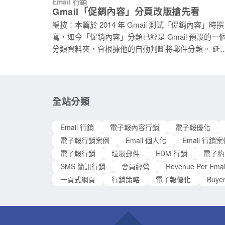
Email 行銷
銷中如何操作 A/B 測試。 什麼是 A/B 測試？ A/B 測
Gmail「促銷內容」分頁改版搶先看
試（A/B testing）是針對優化目標選擇測試項目作為
編按：本篇於 2014 年 Gmail 測試「促銷內容」時撰
單一變因，僅以測試項目作為差異並製作 A、B 兩個
寫，如今「促銷內容」分類已經是 Gmail 預設的一
版本，讓兩組隨機且平均分配的受測者，分別體驗 A
分類資料夾，會根據他的自動判斷將郵件分類。 延伸
或 B 版本，測試兩個版本的差異對於最終目標是否
閱讀：信件總是進到 Gmail 促銷內容？七招教你增
生影響。如同在集客式行銷 Inbound Marketing 中提
機會進入主要收件匣 Gmail 最近針對收件匣裡的「促
到的行銷漏斗的應用，根據使用者的購買旅程，透
銷內容」分頁作了限量的改版測試，它將版面由原
測試和優化，促使流量從陌生訪客轉換為潛在顧客
的條列顯示改為圖片陳列的格狀顯示。這也等於證
全站分類
再到完成購買轉變成顧客，每一個階段都需要精心
了絕大部份進到「促銷內容」分頁的都擁有比較大
劃才能避免潛在顧客的流失，透過 A/B 測試可以觀
圖片比例，Google 正在測試如果改用圖片陳列的格
受測者回饋的行為反應，便能了解使用者的偏好，
Email 行銷
電子報內容行銷
電子報優化
顯示，是否能讓使用者更容易的從「促銷內容」分
為後續優化的參考依據。例如以下兩封 Email，在其
電子報行銷案例
Email 個人化
Email 行銷
中選擇自己想看的內容。 目前這都還只是測試，是否
他資訊皆相同的情況下，僅改變 Email
電子報行銷
垃圾郵件
EDM 行銷
電子豹
會成為正式，這要取決於測試結果是否成功。 那怎樣
SMS 簡訊行銷
會員經營
Revenue Per Emai
才算是測試成功呢 ? 當你切換到「促銷內容」分頁
一頁式網頁
行銷策略
電子報優化
Buye
時，分頁裡的廣告也會一起載入。對 Google 來說，
大部份的測試成功應該是根據有多少廣告營收是透
新的版面而增加。只要營收下降，我們可以預期
Google 會想透過這些格子或是其它的方式去呈現廣