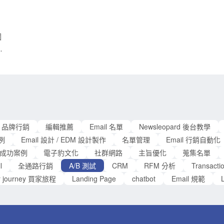
下來，將從主旨優化的前置作業開始介紹，並從消費
者心理及主旨視覺兩個層面切入，更詳細地介紹主旨
優化的應用，最後，透過 A/B 測試來檢測主旨優化的
個
成效。 可以吸引受眾目光的主旨，就是好主旨！ 主
產
旨會因為產業類別、信件內容以及受眾不同，而有不
加
同的優化標準，因此，在進行主旨優化前，描繪受眾
過
樣貌成為首要之務。不同年齡層、性別或是職業的受
測試？ 
本
，
眾，會有不同的偏好和需求，你必須站在受眾的角度
明
策
思考：受眾真正在乎的是什麼？再來，你必須清楚你
的
察
的信件目標，才能根據信件內容設計出適當的主旨。
狀
作
最後，你一定想知道如何才能吸引受眾開信？ 國外文
品牌行銷
編輯推薦
Email 名單
Newsleopard 後台教學
頁
章指出，收件者從收到信到決定開信，只會經過２秒
案例
Email 設計 / EDM 設計製作
名單管理
Email 行銷自動化
的思考時間，主旨就像通往信件內容的大門，必須在
成功案例
電子豹文化
社群網路
主旨優化
蒐集名單
２秒內激發收件者開信，然而，若是主旨不夠吸睛，
l
全通路行銷
A/B 測試
CRM
RFM 分析
Transac
無論再好的內容，都可能錯失被看見的機會。以下將
r journey 買家旅程
Landing Page
chatbot
Email 規範
L
分享幾個電子報主旨優化的小密技，
過