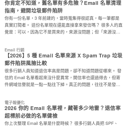
你肯定不知道，舊名單有多危險？Email 名單清理
的到達率，還包括那些真正有意願看你信件的人。 「買名單就
指南，避開垃圾郵件陷阱
能快速起跑」是 Email 行銷最危險的迷思 這個邏輯在十幾年前
你有一份名單，3 年前建的，當時蒐集得很認真，每一筆都是
或許說得通：名單數量夠大，多少能碰到幾個有興趣的人，廣
真實訂閱者。 這份名單現在還能直接拿來發信嗎？ 很多人的直
撒網，總會有魚上鉤。 但現在的 Email 收件環境已經完全不一
覺是：可以，因為它不是買來的，來源沒問題；但「來源沒問
樣了。 Gmail、Yahoo、Outlook 這些主流信箱服務商，對寄件
題」和「現在還能用」是兩件事。Email 名單清理沒有定期執
者的評分機制越來越嚴格。他們看的不只是信件內容，更看重
行，名單就會隨時間自然衰退，就算你什麼都沒做，裡面的品
的是：你寄信的對象願意看你的信嗎？ 抱怨率多高？退信率多
Email 行銷
質也在慢慢變化，廢棄的 Email 信箱甚至可能已經轉成「垃圾
高？這些數字直接決定你的信件是進主要收件匣，還是直接進
【2026】5 種 Email 名單來源 X Spam Trap 垃圾
郵件陷阱 Spam Trap 」，在等著你去踩。 先搞清楚：垃圾郵件
垃圾信箱，甚至根本送不出去。 買來的名單裡，沒有人認識
郵件陷阱風險比較
陷阱 Spam Trap 是什麼？為什麼名單愈舊愈危險？ 「垃圾郵件
你，沒有
很多行銷人員知道退信率高是問題，卻不知道問題從哪來。 發
陷阱 Spam Trap 」是由 ISP 郵件服務提供商（Internet Service
信的 Email 名單看起來沒什麼異常，開信率也還過得去，但寄
Provider）如 Gmail、Yahoo、Outook 等服務商和反垃圾郵件組
件網域信譽就是一點一點往下掉。真正的問題，往往不是發信
織設置的特殊信箱，目的是找出名單管理不合規的寄件者。 這
頻率、不是主旨寫法，而是你的 Email 名單裡早就混進了
類陷阱有一個讓行銷人員特別頭痛的特性：它不會退信，也不
Spam Trap 垃圾郵件陷阱，只是你不知道。 Spam Trap 垃圾郵
會讓你的系統跳出任何錯誤提示。 每次你發信，它「成功收
電子報優化
件陷阱不會讓郵件退回，也不會跳出任何提示，就靜靜待在名
下」，但完全不互動，不開信、不點擊、也不投訴。它的存
2026 你的 Email 名單裡，藏著多少地雷？退信率
單裡，記錄你每一次的寄信行為。等你察覺到信件開始進垃圾
在，只會讓你的寄件網域信譽在 ISP 眼中一點一點
超標前必做的名單健檢
信箱，表示你的「寄件網域信譽」已被偷偷扣分了。 ⚠️ Spam
你上次整理 Email 名單是什麼時候？ 很多行銷人員把 SPF、
Trap 垃圾郵件陷阱：踩到 Spam Trap 垃圾郵件陷阱不只讓退信