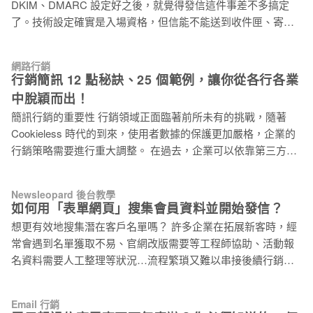
DKIM、DMARC 設定好之後，就覺得發信這件事差不多搞定
率升高，嚴重時會讓寄件網域被加入封鎖名單，修復信譽往往
了。技術設定確實是入場資格，但信能不能送到收件匣、寄件
要花好幾個月。 名單來源，才是這一切的起點。這篇文章帶你
信譽能不能維持，這兩件事的答案都藏在你手上那份名單裡。
看五種常見的 Email 名單來源，各自藏著哪些隱患。 先搞清
名單裡的無效信箱，每次發信都在悄悄拉低你的網域信譽。 這
楚：什麼是 Spam Trap 垃圾郵件陷阱？ 在看各種來源的風險之
網路行銷
件事一直在發生，但大多數行銷人員很少注意到它。 Email 退
前，先說清楚 Spam Trap 垃圾郵件陷阱到底是什麼。 Spam
行銷簡訊 12 點秘訣、25 個範例，讓你從各行各業
信率超過這個數字，郵件平台就會對你出手 先看幾個直接影響
Trap 垃圾郵件陷阱是由 ISP（網路服務提供商，In
中脫穎而出！
你寄信結果的數字： 退信率門檻 後果 > 5% Gmail、Yahoo 等
簡訊行銷的重要性 行銷領域正面臨著前所未有的挑戰，隨著
郵件服務商（ESP）開始對你的帳號發出警告，信譽評分下滑
Cookieless 時代的到來，使用者數據的保護更加嚴格，企業的
> 10% 寄件帳號可能被限流，發信量受到限制 > 20% ESP 可能
行銷策略需要進行重大調整。 在過去，企業可以依靠第三方數
直接暫停你的帳號，無法繼續寄信 垃圾信陷阱 網域或 IP 直接
據進行行銷，例如廣告平台、瀏覽器收集的數據。然而，隨著
被加入黑名單，重建信譽可能需要好幾個月 自 2024 年起，
隱私保護意識的增強，消費者對自己的數據更加敏感，因為
Gmail、Yahoo Mail、Microsoft Outlook 接連強制執行寄件者政
Newsleopard 後台教學
Cookie 等追蹤受到限制，第三方數據的價值也逐漸降低。 在這
策。退信率超標的寄件者，需要承受以上後果所帶來的影響。
如何用「表單網頁」搜集會員資料並開始發信？
種情況下，企業需要尋找更精準有效的行銷渠道，盡可能獲得
想更有效地搜集潛在客戶名單嗎？ 許多企業在拓展新客時，經
與顧客的直接溝通的聯繫方式，例如 Email、手機號碼等，雖然
常會遇到名單獲取不易、官網改版需要等工程師協助、活動報
收集顧客直接的聯繫方式難度較高，但相對的會員溝通效果也
名資料需要人工整理等狀況…流程繁瑣又難以串接後續行銷。
更好。 簡訊行銷就是最直接與消費者建立溝通的方式，無需透
透過電子豹的 「一頁式表單網頁」 工具，就能輕鬆建立專屬表
過第三方的廣告平台，因此簡訊具有成本低、到達率高、即時
單頁面，讓潛在客戶主動留下資料，並自動整合到後台群組。
性強等優點，可以有效提高行銷成果，所以至今仍是許多品牌
Email 行銷
後續可群發 EDM 或搭配自動化信件，持續與客戶互動、提升