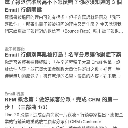
電子報退信率居高不下怎麼辦？你必須知道的 3 個
企業、組織團體的重要溝通工具之一。 雖然簡訊已是年代悠久
轉換成效。 無論是讓訪客 訂閱最新內容、報名活動、領取優惠
的行銷方式，既使如今多種行銷工具林立，簡訊仍保有最佳的
Email 行銷關鍵
碼、下載電子書，或是 舉辦抽獎，都能快速完成，輕鬆啟動完
行銷效果。然而，在 Cookieless 和隱私權保護的趨勢下，簡訊
寫情書被退回的理由可能有很多，但千言萬語就是因為「我不
整再行銷流程。 本篇文章將分為兩部分，包含【如何建立一頁
直接溝通的特性，成為了企業突破行銷困境的機會。 先前的文
喜歡你」，那寄出電子報被退回的理由又是什麼？ 今天就讓我
式表單】以及【如何運用已搜集名單】，教你打造完整再行銷
章提到
們來談談電子報行銷的退信率（Bounce Rate）吧！電子報退信
流程。 1. 如何建立一頁式表單 1.1 設計表單頁面 登入電子豹後
率的定義，是根據寄出的電子報中，有多少比例的郵件因為無
台 > 點選【一頁式網頁】>【表單網頁】，並點擊【新增頁
法順利送達，而被伺服器退回。 換句話說，退信率可以用來衡
面】。 進入拖放式編輯器後，你可以透過置換圖片與內容輕鬆
電子報優化
量你的寄送清單的有效程度，但更重要的是，退信率的高低，
設計屬於自己的網頁版型。 其中「訂閱表單元件」預設包含
Email 行銷別再亂槍打鳥！名單分眾讓你對症下藥
會影響到你的寄件人郵件信譽（Email Reputation）。 為什麼我
Email 與 名字 欄位，也可以視需求新增自訂欄位。 若新增
你是否曾經有這種經驗：「在辛苦累積了大筆 Email 名單、設
的電子報退信？ 電子報退信可以大致區分為永久性退信（Hard
計信件內容，並花費大筆金額將大量信件寄出之後，卻有一種
Bounce）和暫時性退信（Soft Bounce）。 永久性退信（Hard
徒勞無功的感覺？」擁有乾淨的名單、優良的內容，卻未能看
Bounce） Email 因為寄送到無效的 Email 地址，伺服器找不到
見成效，你知道問題出在哪嗎？問題就在：「若是沒有進行名
可傳送的目標而退回。常見的原因包括打字錯誤（例如把 .com
單分眾，寄信就像亂槍打鳥！」 根據 Salesforce 調查，許多企
打成 .con），或者收件者信箱已刪除（例如：離職）。 暫時性
Email 行銷
業嘗試各種行銷策略，其中有效的分眾能夠為企業增加 760%
RFM 概念篇：做好顧客分眾，完成 CRM 的第一
退信（Soft Bounce） 雖然 Email 寄往一個有效的地址，但因
的營收，可見名單分眾能帶來的成效非常可觀。接下來，文章
為某些暫時性的原因造成無法寄送而被退回。常見的原因例如
步！（三部曲 1/3）
將介紹何謂名單分眾，並提供可以做為名單依據的項目，最後
收件者的信箱已經爆滿等
Line 2.0 漲價，造成百萬商家一片哀嚎。行銷專家指出，應把企
還有名單分群的實作教學，趕快看下去吧！ 什麼是 Email 名單
業的行銷策略重點放在顧客分眾和 CRM (Customer
分眾？ 名單分眾是將 Email 名單依據受眾性質分類，擁有相同