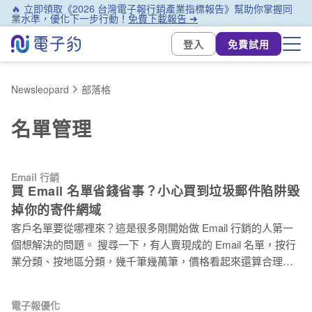
🔥 立即領取《2026 台灣電子報行銷產業指標報告》幫助你掌握同
業水準，優化下一步行動！
免費下載報告 ➜
登入
免費試用
Newsleopard
部落格
名單管理
Email 行銷
買 Email 名單省錢省事？小心買到垃圾郵件陷阱毀
掉你的寄件網域
客戶名單要從哪裡來？這是很多剛開始做 Email 行銷的人第一
個想解決的問題。 搜尋一下，有人賣現成的 Email 名單，按行
業分類、按地區分類，幾千筆幾萬筆，價格看起來還算合理。
比起自己慢慢蒐集，這條路好像省事多了。 但「省事」的代
價，往往比你想的更貴！ 買來的 Email 名單不只讓行銷沒有成
電子報優化
效，更可能讓你的寄件網域被列入黑名單，影響往後每一封信