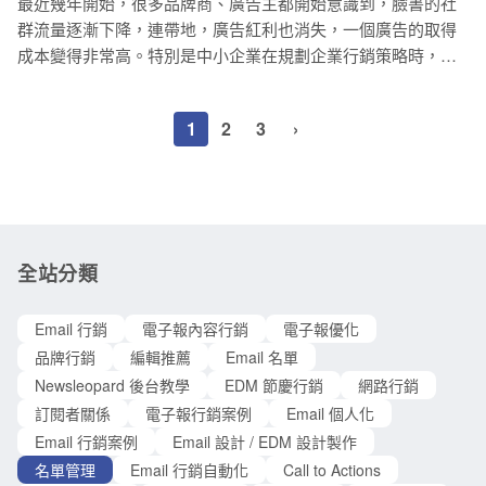
最近幾年開始，很多品牌商、廣告主都開始意識到，臉書的社
任，品牌價值的折損，行銷資源的浪費。 從上面的兩點可以看
分人容易將灰色郵件（Graymail）與灰色名單（Graylisting）及
群流量逐漸下降，連帶地，廣告紅利也消失，一個廣告的取得
出來，名單並不是越多越好，無效的名單會變成行銷活動的拖
垃圾郵件（S
成本變得非常高。特別是中小企業在規劃企業行銷策略時，要
油瓶。如果可以的話，你必須避免無效、無互動和重複的電子
如何突破流量困境？其實，自有名單流量的 ROI 相對高，透過
郵件地址。建議你每半年檢查並整理你的 Email 名單一次，並
電子報分眾行銷的方式，有極佳的個人化效果，也可以追蹤消
排定維護名單的時程，尤其是在旺季之前。 持續維護你的名單
1
2
3
›
費者收到電子報之後的行為，找出整體優化的方向。那麼電子
以建立強大的郵件信譽（Reputation），強化與各 Email 發信系
報的名單分眾要怎麼做呢？ 名單分眾 Step 1：名單分眾有哪些
統的關係。最重要的是，讓電子報內容符合收件者的期待。請
依據？ 首先，你要知道名單分眾有哪些依據，才可以依據相同
參考以下的作法與案例，幫助你達成電子報行銷目的。 7 個正
的特性，把使用者分類，在不同的群組設定客製化的電子報內
確維護 Email 名單
容。最常見的主要有六種 一、性別 不同性別的消費者之間一定
存在著喜好差異，就需要在電子報的商品內容上作調整。假設
全站分類
這一檔活動的主打商品是刮鬍刀，在寄送給女性消費者電子報
的時候，就可以減少刮鬍刀類型的商品比例，多一些像是沐浴
Email 行銷
電子報內容行銷
電子報優化
用品、乳液等等更符合女性需求的商品。 二、年齡 你可以根據
品牌行銷
編輯推薦
Email 名單
名單中的不同年齡區間，設定分眾，找出符合他們的主題、內
Newsleopard 後台教學
EDM 節慶行銷
網路行銷
容和商品，再寄出電子報。以環保吸管來說，如果要寄電子報
訂閱者關係
電子報行銷案例
Email 個人化
給 25-35 歲的族群，就可以用他們
Email 行銷案例
Email 設計 / EDM 設計製作
名單管理
Email 行銷自動化
Call to Actions