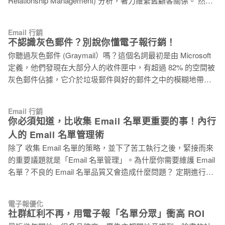
Relationship Management) 分析，著力維繫舊顧客關係。 然
特性的受眾會成為名單中的同一個群組。首先，你需要累積一
而，如何分辨出真正有價值的顧客？誰願意再次消費？ 這篇文
定數量的數據資料，以便描繪出使用者輪廓；接著將擁有相同
章將重點介紹一個經過科學驗證的分眾模式「RFM」，幫助你
特性的使用者分群，並為特定群組客製化信件內容。如此一
Email 行銷
有效降低行銷成本，提高投資報酬率。RFM 分析模型概念易懂
來，便能讓收件者在收到信件時有一種「你懂我」的感覺，這
不認識灰色郵件？別說你懂電子報行銷！
操作簡單，不需購買昂貴的軟體，即可利用顧客的消費行為，
將為你的 Email 行銷帶來意想不到的成效！ 根據國外網站，
你聽過灰色郵件 (Graymail）嗎？這個名詞最初是由 Microsoft
分析其終身價值，找出你的 VIP 顧客。 什麽是 RFM？ 許多國
44% 的顧客表示，客製化的服務將促使他們再一次購買商品；
定義，他們發現在大部分人的收件匣中，有超過 82% 的空間被
外文章中稱 RFM 是 CRM 必備的顧客分眾模型之一。此外，也
56% 的顧客則會因為受到客
灰色郵件佔據，它介於垃圾郵件與好的郵件之中的模糊地帶，
有實際案例證明知名國際品牌運用 RFM 進行顧客分眾。RFM
既無法達成 Email 行銷的效益，也往往不容易被行銷人員察
模型到底是什麼呢？RFM 指的就是 Recency（上次消費的日
覺。接下來，文章將帶你認識灰色郵件，並分辨幾個容易與灰
期）、Frequency（消費頻率）、Monetary（消費金額）。 *
Email 行銷
色郵件搞錯的名詞，以及灰色郵件可能帶來的負面影響，最
你必須知道，比收集 Email 名單更重要的事！內行
Recency：Recency 反應的是顧客的活躍度。簡單來說，比起
後，將提供你幾個改善方法，搶救你的灰色郵件，不讓它蔓延
許久未消費的顧客相比，最近消費的顧客對公司比較有印象，
人的 Email 名單管理術
成為 Email 行銷中的老鼠屎！ 什麼是灰色郵件（Graymail）？
如果顧客的消費體驗良好的話，很可能會再次選擇消費。此
除了 收集 Email 名單的策略，並下了苦工執行之後，緊接而來
灰色郵件可以依各公司的需求不同，而有不同的定義，廣義來
時，行
的重要議題就是「Email 名單管理」。為什麼你需要維護 Email
說，灰色郵件是收件者同意收到，卻不真正感興趣的郵件。因
名單？不良的 Email 名單品質又會造成什麼問題？ 定期進行
此，收件者往往對郵件不採取任何動作，不開信、不點擊，也
Email 名單的維護，可以提升確保每一份會員名單處於最佳狀
不檢舉為垃圾信件。例如，顧客在商店購物之後，店家邀請他
態。不良的 Email 名單品質，可能會帶給你以下的負面影響：
填寫會員資料，將透過 Email 傳送消費明細，或是更多相關商
電子報優化
1. 客戶的抱怨，使得郵件信譽（Reputation） 的降低，造成往
品推薦。一段時間之後，顧客對於店家不斷寄送的銷售信件漸
社群紅利不再，用電子報「名單分眾」衝高 ROI
後發信的困難。 2. 到達率、開信率、點擊率的下降，客戶信
漸失去興趣，而選擇忽視，這樣的郵件就成為灰色郵件。 大部