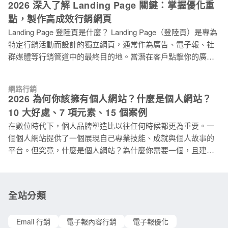
2026 深入了解 Landing Page 關鍵：掌握優化重
性和策略上的應用。一頁式網頁讓行銷活動可以快速上線和直
點，製作高成效行銷網頁
接與訪客進行溝通，成為行銷活動中許多企業必備的選擇。然
Landing Page 登陸頁是什麼？ Landing Page（登陸頁）是專為
而，一頁式網頁也存在著一些既有的限制，因此企業在製作一
特定行銷活動而設計的獨立網頁，通常作為廣告、電子報、社
頁式網頁時應謹慎評估其利弊。 一頁式網頁 優點 缺點 評估重
群媒體等行銷管道中的最終目的地。當潛在客戶點擊你的廣
點 上線速度快、一致的品牌形象、易於訪客瀏覽 內容組織不
告、連結、文章等內容，他們將透過這些管道進入到 Landing
佳、不利於長期發展、不利於 SEO 一頁式網頁的優點 快速製
Page，而 Landing Page 將成為客戶認識你的第一印象。
作上線 一頁式網頁的設計和製作通常相對簡單，因此可以更快
網路行銷
Landing Page 與一般網站不同之處在於，它捨棄了繁雜的工具
速地完成上線。對於需要快速推出產品或活動的企業來說，這
2026 為何你該擁有個人網站？什麼是個人網站？
列選項與多頁面的網站結構，將所有元素都圍繞著單一目標，
可以為他們提供時間優勢，搶先占領市場或檔期活動。 一致的
10 大好處、7 項元素、15 個案例
引導訪客完成預期的行為，例如：註冊會員、下載內容、購買
品牌形象 由
在數位時代下，個人品牌塑造比以往任何時候都更為重要。一
產品等。這種高度聚焦的網頁設計，讓 Landing Page 在提高轉
個個人網站提供了一個展現自己專業技能、成就與個人故事的
換率方面擁有很好的表現。 首頁 vs. Landing Page 的差異？為
平台。但究竟，什麼是個人網站？為什麼你需要一個，且建立
何 Landing Page 的轉換率高出許多？ 你有沒有發現，首頁
它又有哪些好處？讓我們一步步探索。 什麼是個人網站
（Homepage）通常都會塞滿需多分頁的連結，而 Landing
Personal Website？ 簡單來說，個人網站（Personal Website）
Page 卻只有一個 CTA（Call-to-action）？這是 Landing Page
是屬於個人，用來展示自己身份、專業、興趣或作品集的網
轉換率高的一大關鍵！ 用簡單一點的方式比喻說明：
全站分類
站。它是一個自我推廣和個人品牌建立的工具，可以是一名自
由職業者展示其過往作品的作品集，也可以是一名創業者介紹
Email 行銷
電子報內容行銷
電子報優化
其業務和服務的平台。讓人們可以更進一步瞭解你、你的工