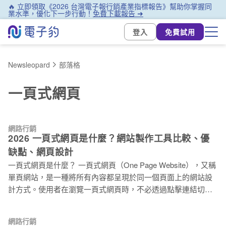
🔥 立即領取《2026 台灣電子報行銷產業指標報告》幫助你掌握同
業水準，優化下一步行動！
免費下載報告 ➜
登入
免費試用
Newsleopard
部落格
一頁式網頁
網路行銷
2026 一頁式網頁是什麼？網站製作工具比較、優
缺點、網頁設計
一頁式網頁是什麼？ 一頁式網頁（One Page Website），又稱
單頁網站，是一種將所有內容都呈現於同一個頁面上的網站設
計方式。使用者在瀏覽一頁式網頁時，不必透過點擊連結切換
頁面，而是可以直接在同一頁面中滾動瀏覽所有內容。 一頁式
網頁的優缺點 在如今競爭激烈的網路環境中，建立一個吸引目
網路行銷
光且有效的一頁式網頁，對企業推廣行銷活動上有很大的方便