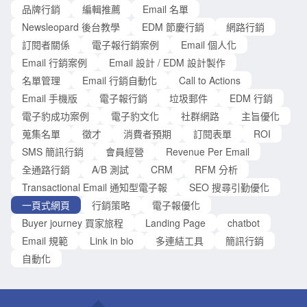
品牌行銷
編輯推薦
Email 名單
作，以及如何與你聯繫。 為何你需要建立個人形象網站？ 建立
一個個人網站，是讓自己在競爭環境中脫穎而出的最佳方法。
Newsleopard 後台教學
EDM 節慶行銷
網路行銷
有研究顯示，56% 的雇主更傾向於那些有出色個人網站的專業
訂閱者關係
電子報行銷案例
Email 個人化
工作者或求職者，而擁有自己網站的人卻很少。相對於傳統紙
Email 行銷案例
Email 設計 / EDM 設計製作
本介紹（如：Menu、傳單、履歷），僅能提供有限的空間說明
名單管理
Email 行銷自動化
Call to Actions
和展示個人成就與經驗等，然而線上的個人網站則無此限制。
Email 手機版
電子報行銷
垃圾郵件
EDM 行銷
個人網站不僅有助於建立你的個人品牌，還能證明你在某一領
電子豹成功案例
電子豹文化
社群網路
主旨優化
域的專業
蒐集名單
徵才
消費者預期
訂閱表單
ROI
SMS 簡訊行銷
會員經營
Revenue Per Email
全通路行銷
A/B 測試
CRM
RFM 分析
Transactional Email 通知型電子報
SEO 搜尋引勤優化
一頁式網頁
行銷策略
電子報優化
Buyer journey 買家旅程
Landing Page
chatbot
Email 規範
Link in bio
多連結工具
簡訊行銷
自動化