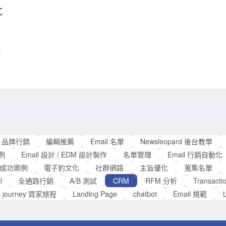
銷
分簡單，以顧客的 Recency（上次消費的日期）、
工
M
作
Frequency（消費頻率）、Monetary（消費金額）三
行
個指標分別進行評分。 RFM 分組的核心概念 建立
銷
RFM 之前，必須說明的是 RFM 的分組方式有很多
越
種。如果你曾經搜尋過 RFM，會發現不同網站所寫的
品
分組方式都有些不一樣。其實只要掌握以下三個原
等
則，就能理解 RFM分組的核心概念，之後便可依據不
銷
同的行銷需求選擇適合的分組方式。 1.選擇正確的指
報
*
標 傳統 RFM 的指標分別爲上次消費的日期、消費頻
來
率和總消費金額。然而在上一篇文章就有説明，應該
電
對
針對不同的行銷策略選擇適合的指標。如果想看到的
很
是 Email 行銷的成效，那指標應改爲「上次開信的日
品牌行銷
編輯推薦
Email 名單
Newsleopard 後台教學
行
期」、「開信率」。 2.選擇合適的評分方式 RFM 分
案例
Email 設計 / EDM 設計製作
名單管理
Email 行銷自動化
子
組是針對 R、F、M 的三個指標分別進行評分，
成功案例
電子豹文化
社群網路
主旨優化
蒐集名單
l
全通路行銷
A/B 測試
CRM
RFM 分析
Transac
r journey 買家旅程
Landing Page
chatbot
Email 規範
L
報
：