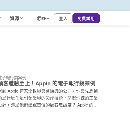
資源
登入
免費試用
ZH
電子報行銷案例
顧客體驗至上！Apple 的電子報行銷案例
說到 Apple 這家全世界最會賺錢的公司，你最先想到
的是什麼？是引領業界的尖端技術，簡潔洗鍊的工業
設計，還是他們盤踞首位的顧客忠誠度？ Apple 的產
品和服務有相當高的客戶黏著度，也因此常被非蘋果
的使用者戲稱為「果粉（Apple Fan）」，若深究原
因，除了產品與服務的高度整合性之外，蘋果十分重