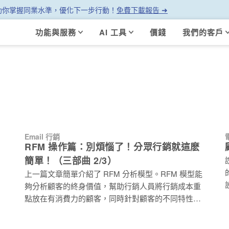
幫助你掌握同業水準，優化下一步行動！
免費下載報告 ➜
功能與服務
AI 工具
價錢
我們的客戶
Email 行銷
RFM 操作篇：別煩惱了！分眾行銷就這麽
簡單！（三部曲 2/3）
上一篇文章簡單介紹了 RFM 分析模型。RFM 模型能
夠分析顧客的終身價值，幫助行銷人員將行銷成本重
點放在有消費力的顧客，同時針對顧客的不同特性實
施行銷策略，提高投資報酬率。 這篇文章則重點説明
如何使用 Excel 進行 RFM 分組。RFM 的分組方式十