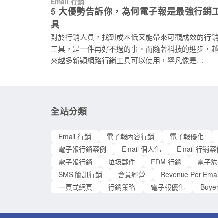
Email 行銷
科學驗證的分眾模式「RFM」，幫助你有效降低行
5 大優勢告訴你，為何電子報是最強行銷
成本，提高投資報酬率。RFM 分析模型概念易懂操
具
簡單，不需購買昂貴的軟體，即可利用顧客的消費
對於行銷人員，找到成本低又能帶來可觀成效的行
為，分析其終身價值，找出你的 VIP 顧客。 什麽是
工具，是一件再好不過的事。而隨著科技的進步，
RFM？ 許多國外文章中稱 RFM 是 CRM 必備的顧客
來越多新穎網路行銷工具可以使用，舉凡像是
分眾模型之一。此外，也有實際案例證明知名國際
Facebook 廣告、LINE@社群、Google 關鍵字廣告
牌運用 RFM 進行顧客分眾。RFM 模型到底是什麼
等。但隨著行銷人員開始一窩蜂砸下資金到這些行
呢？RFM 指的就是 Recency（上次消費的日期）、
渠道，這些行銷工具的成本也開始水漲船高，投資
Frequency（消費頻率）、Monetary（消費金額）。 
酬率也當然大幅下降。 但當我們提到電子報行銷，大
全站分類
Recency：Recency 反應的是顧客的活躍度。簡單
家會開始冒出這些疑問：電子郵件還有人在用嗎？
說，比起許久未消費的顧客相比，最近消費的顧客
子報有人在看嗎？ 沒錯，每年總是會有人預測電子郵
公司比較有印象，如果顧客的消費體驗良好的話，
Email 行銷
電子報內容行銷
電子報優化
件已經要被淘汰，但大家不知道的是電子報仍舊在
可能會再次選擇消費。此時，行
電子報行銷案例
Email 個人化
Email 行銷
銷工具中獨領風騷。根據 Econsultancy 的調查，電
電子報行銷
垃圾郵件
EDM 行銷
電子豹
報的表現最佳，ROI 甚至超過搜尋引擎優化行銷 (
SMS 簡訊行銷
會員經營
Revenue Per Emai
SEM ) ，有 73% 的公司同意電子報行銷是最優秀的
一頁式網頁
行銷策略
電子報優化
Buye
行銷工具。 看到這大家可能還是不太相信，這項較少
投注心力的行銷工具有這麼大的影響力。因為電子
有下列 5 項優點，才能造就它成為最強的行銷工具