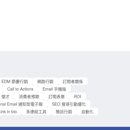
視他們的顧客關係管理（ Customer Relationship
anagement, CRM ）。 對於 Apple 來說，顧客的體
驗是他們最重視的一環，這點不但能從各種銷售與售
後服務中觀察到，也十分明顯的體現在 Apple 的電子
報行銷中。在這個追求顧客體驗的時代，就讓我們透
過蘋果的案例，看看他們的電子報從訂閱到內容的每
一個環節，是怎麼提升顧客體驗的吧！ 訂閱頁面 不
同於許多網站採用蓋版式、彈出式（pop-up）訂閱表
單來鼓勵使用者訂閱電子報，Apple 的網站並不採取
這些方式來影響閱讀。事實上，根據筆者的經驗，在
Apple 的網站上並不容易找到訂閱電子報頁面的直接
連結，反而是在購買 Apple 產品或者註冊 Apple 服務
EDM 節慶行銷
網路行銷
訂閱者關係
（例如
Call to Actions
Email 手機版
徵才
消費者預期
訂閱表單
ROI
tional Email 通知型電子報
SEO 搜尋引勤優化
ink in bio
多連結工具
簡訊行銷
自動化