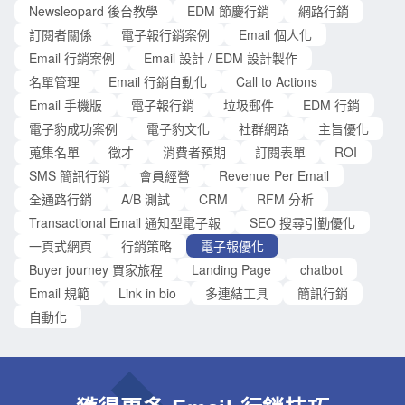
眾、寄送頻率如何、規劃內容策略是什麼…等，通常要透過顧
Newsleopard 後台教學
EDM 節慶行銷
網路行銷
問諮詢才會說明的內容。而提升點擊率的方法，則像是信件版
訂閱者關係
電子報行銷案例
Email 個人化
型、行動呼籲 Call to Action 設計、內文資訊、圖片視覺等，其
Email 行銷案例
Email 設計 / EDM 設計製作
實這類建議，最好的方式還是要先了解目前的執行狀況，才能
名單管理
Email 行銷自動化
Call to Actions
更準確回應。 不過在這類對談中，因為國外每年都有電子報成
Email 手機版
電子報行銷
垃圾郵件
EDM 行銷
效或是行為的統計報告，同時間也有許多行銷專家的分析與解
電子豹成功案例
電子豹文化
社群網路
主旨優化
讀，我發現部分行銷人員，在判斷電子報行銷成效與外部統計
蒐集名單
徵才
消費者預期
訂閱表單
ROI
數據差異時，常常會不小心犯了以下三種
SMS 簡訊行銷
會員經營
Revenue Per Email
全通路行銷
A/B 測試
CRM
RFM 分析
Transactional Email 通知型電子報
SEO 搜尋引勤優化
一頁式網頁
行銷策略
電子報優化
Buyer journey 買家旅程
Landing Page
chatbot
Email 規範
Link in bio
多連結工具
簡訊行銷
自動化