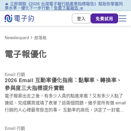
🔥 立即領取《2026 台灣電子報行銷產業指標報告》幫助你掌握同
業水準，優化下一步行動！
免費下載報告 ➜
登入
免費試用
Newsleopard
部落格
電子報優化
Email 行銷
2026 Email 互動率優化指南：點擊率、轉換率、
參與度三大指標提升實戰
電子報寄出去之後，有多少人真的點進來看？又有多少人點了
連結、完成購買或填了表單？這兩個問題，幾乎是所有做 email
行銷的人心裡最常掛念的事。 互動率的高低，決定了一封電子
報究竟有沒有發揮它的價值。點擊率、轉換率、參與度，這三
件事環環相扣，卻各有各的優化邏輯。 這篇指南把每個面向拆
Email 行銷
開來說，讓你知道問題出在哪、該從哪裡下手。 為何 Email 互