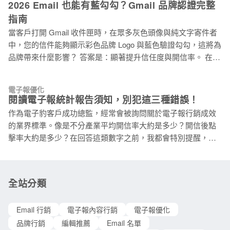
2026 Email 也能有藍勾勾？Gmail 品牌認證完整
動率如此重要？深入解析其影響 開信率還過得去，就算完成任
指南
務了，很多人肯定都這樣想。但開信只是入口，真正能產生商
當客戶打開 Gmail 收件匣時，在眾多灰色頭像與純文字寄件者
業價值的，是後續的互動行為。 從電子報服務商的角度來看，
中，您的信件能夠顯示彩色品牌 Logo 與藍色驗證勾勾，這將為
高互動率代表你的郵件是收件者「想收到的內容」，系統會對
品牌帶來什麼影響？ 答案是：顯著提升信任度與開信率。 在
你的寄件人聲譽（Sender Reputation）加分，往後的郵件更容
2026 年，電子郵件行銷的競爭已經進入新階段。Google 和
易落在收件匣。持續低互動、高退訂，除了直接損失，還會拖
Yahoo 持續提高寄件者門檻，而這枚「藍色勳章」，正是讓品
累寄件人的整個信件到達率。 從行銷成效來看，點擊率反映的
電子報優化
牌脫穎而出的關鍵策略。 為什麼需要藍勾勾？這枚勳章到底有
是內容吸不吸引人、CTA 夠不夠清楚；轉換率反映的是整體流
閱讀電子報統計報告須知，別犯這三種錯誤！
多值錢？ 這項認證能為企業帶來具體的商業價值。根據多項市
程有沒有順暢引導讀者到達目標；參與度則是長期指標，反映
作為電子豹客戶成功總監，經常會被詢問關於電子報行銷成效
場研究與企業實施案例顯示，BIMI 能為品牌帶來顯著的效益提
你和訂閱者之間的關係深度。三個指標要一起看，才能找到真
的業界標準。像是不分產業平均開信率大約是多少？開信後點
升： 核心效益分析 提升開信率 品牌 Logo 在視覺擁擠的收件匣
正的問題
擊率大約是多少？在回答這類數字之前，我都會特別提醒，多
中能立即吸引目光，根據部分企業案例顯示，實施 BIMI 後開信
數的統計數字來自國外平台服務，會因為寄件者以及收信人的
率有顯著提升。視覺識別的強化讓信件在第一時間就能被辨
習慣不同，只能作為參考，不建議直接當成最終目標。另一個
識。 增強購買信任 藍色勾勾如同社群平台的認證標章，向收件
常見情境是，想要了解特定產業的開信率，或是直接提出數
者傳達「這是經過驗證的正式信件」，大幅降低被視為詐騙信
全站分類
字，想知道目前執行的成效如何？有什麼優化方法？ 在有限的
的風險，有助於提升客戶的購買意願與互動率。 強化品牌記憶
資訊與時間內，通常只能回覆常見的方法。例如：想要提升開
即使收件者未開啟信件，Logo 在信件列表中的顯示也能累積品
Email 行銷
電子報內容行銷
電子報優化
信率，可以考慮優化主旨文案、調整預覽文字，如果提供訊息
牌曝光次數，
品牌行銷
編輯推薦
Email 名單
跟對話時間更多的，則會談到名單收集方式、是否有進行分