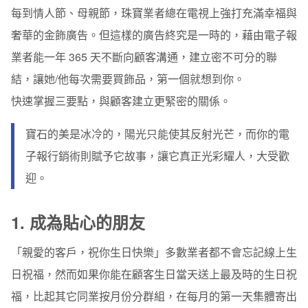
每到情人節、母親節，珠寶業者總在電視上強打充滿幸福與
2. 提供豐富內容
奢華的金飾廣告。但這樣的廣告終究是一時的，藉由電子報
3. 交錯運用各種行銷工具
業者能一年 365 天不斷向顧客溝通，建立密不可分的聯
結，讓她/他每次需要買飾品，第一個就想到你。
媒體廣告
快速掌握三要點，與顧客建立更緊密的關係。
FACEBOOK 活動
寶石的美是冰冷的，陽光只能使其反射光芒，而你的電
和朋友分享
子報行銷術則賦予它故事，讓它真正光彩耀人，大受歡
迎。
1. 成為貼心的朋友
「親愛的客戶，祝你生日快樂」多數業者都不會忘記線上生
日祝福，然而如果你能在顧客生日當天送上最及時的生日祝
福，比起其它同業按月份分群組，在每月的第一天集體寄出