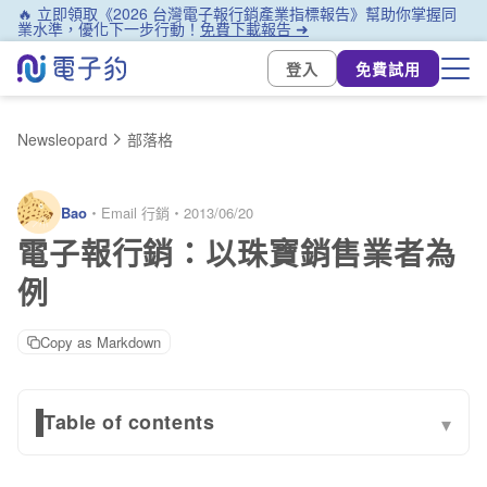
🔥 立即領取《2026 台灣電子報行銷產業指標報告》幫助你掌握同
業水準，優化下一步行動！
免費下載報告 ➜
登入
免費試用
Newsleopard
部落格
Bao
・
Email 行銷
・
2013/06/20
電子報行銷：以珠寶銷售業者為
例
Copy as Markdown
Table of contents
▾
1. 成為貼心的朋友