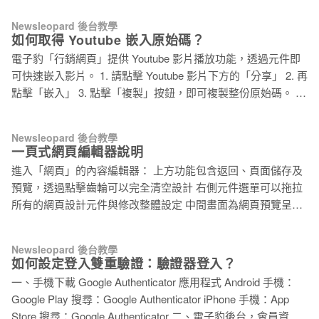
版，可透過右側設計元件切換分類，將元件拖移至畫面後，即
「分享或嵌入地圖」。 5. 選擇「嵌入地圖」，並點擊「複製
可套用，點擊元件可進行細部設定。 預先帶入的元件包含導覽
Newsleopard 後台教學
HTML」。 6. 將複製的 HTML 原始碼，貼上電子豹後台編輯器
如何取得 Youtube 嵌入原始碼？
列、橫幅 1、標題、Ｚ左右圖文、三欄設計、四欄設計、
中。
Google 地圖、頁尾 2、按鈕與版權宣告。詳細元件設計教學可
電子豹「行銷網頁」提供 Youtube 影片播放功能，透過元件即
參考：一頁式網頁編輯器說明 三、網頁設定 完成內容編輯後，
可快速嵌入影片。 1. 請點擊 Youtube 影片下方的「分享」 2. 再
點擊「嵌入」 3. 點擊「複製」按鈕，即可複製整份原始碼。 4.
將原始碼貼上電子豹後台「Youtube」元件中。
Newsleopard 後台教學
一頁式網頁編輯器說明
進入「網頁」的內容編輯器： 上方功能包含返回、頁面儲存及
預覽，透過點擊齒輪可以完全清空設計 右側元件選單可以拖拉
所有的網頁設計元件與修改整體設定 中間畫面為網頁預覽呈現
畫面 網頁設計元件有不同的細部設定，且每個元件的預設寬度
不同，進入元件設定後可以再進行調整。 每一個元件皆可設定
Newsleopard 後台教學
區塊的錨點 ID，作為內部連結的一個標籤，可以讓用戶點擊後
如何設定登入雙重驗證：驗證器登入？
跳轉到同一頁面中的不同位置。 網頁編輯器有 RWD 響應式設
一、手機下載 Google Authenticator 應用程式 Android 手機：
計，讓網頁在各種設備或不同的螢幕尺寸下都能正常顯示和操
Google Play 搜尋：Google Authenticator iPhone 手機：App
作；部分元件為呈現設計效果，可單獨關閉 RWD 響應式設
Store 搜尋：Google Authenticator 二、電子豹後台，會員資料