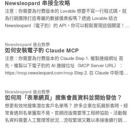
Newsleopard 串接全攻略
Step 2. 新增電子豹 MCP 應用程式 開啟開發者模式後，點擊右
注意：你需要為付費版本的 Lovable 想要不寫一行程式碼，就
上角的「建立應用程式」按鈕。 在跳出的「新增應用程式」視
為行銷團隊打造專屬的數據儀表板嗎？透過 Lovable 結合
窗中，填入以下資訊： * 名稱：電子豹 MCP（可自訂） * MCP
Newsleopard（電子豹）的 API，你可以輕鬆實現這個願望！
伺服器 URL：https://mcp.newsleopard.com/mcp 往下捲動，勾
電子豹已經用這個方法建立了一個超實用的互動式報表，你可
選「我了解並想繼續」，再點擊「建立」。 （在這個頁面，填
以先來體驗看看成果： 👉 點我查看行銷活動報表 Demo 串接
寫名稱和 MCP 伺服器 URL
Newsleopard 後台教學
MCP Server Step 1. 複製連線網址 首先，複製以下電子豹的 AI
如何安裝電子豹 Claude MCP
連線位址（MCP Server URL）：
注意：你需要為付費版本的 Claude Step 1. 複製連線網址 首
https://mcp.newsleopard.com/mcp Step 2. 在 Lovable 中新增連
先，複製以下電子豹的 AI 連線位址（MCP Server URL）：
線 開啟你的 Lovable 桌面版或是瀏覽器，進入左下角的
https://mcp.newsleopard.com/mcp Step 2. 在 Claude 中新增連
Settings，找到 Connectors，點選 Custom，Server name 輸
線 開啟你的 Claude Desktop 桌面版或是瀏覽器，進入
入：Newsleopard，Server URL 貼上剛剛複製的連線網址，選
Settings，找到 Connectors，頁面往下滑，找到 Add custom
第一個 OAuth (default) 後點擊「Add」即可接上。 Step 3. OAut
Newsleopard 後台教學
connector 按鈕點選，名稱輸入電子豹，貼上剛剛複製的連線網
如何用「表單網頁」搜集會員資料並開始發信？
址後點擊「Add」即可接上。 Step 3. OAuth 一鍵授權登入 確認
想更有效地搜集潛在客戶名單嗎？ 許多企業在拓展新客時，經
連接後（通常一至兩秒 Claude 就能讀取到電子豹的身份），點
常會遇到名單獲取不易、官網改版需要等工程師協助、活動報
選「Connect」。使用你的電子豹帳號 Email、密碼登入，點擊
名資料需要人工整理等狀況…流程繁瑣又難以串接後續行銷。
「授權電子豹」，Claude 正式成為你的後台接管了！ Step 4.
透過電子豹的 「一頁式表單網頁」 工具，就能輕鬆建立專屬表
開始對話，下達指令 現在，你可以在 Claude 輸入框下達指
單頁面，讓潛在客戶主動留下資料，並自動整合到後台群組。