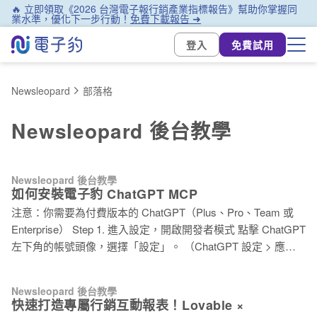
🔥 立即領取《2026 台灣電子報行銷產業指標報告》幫助你掌握同
業水準，優化下一步行動！
免費下載報告 ➜
登入
免費試用
Newsleopard
部落格
Newsleopard 後台教學
Newsleopard 後台教學
如何安裝電子豹 ChatGPT MCP
注意：你需要為付費版本的 ChatGPT（Plus、Pro、Team 或
Enterprise） Step 1. 進入設定，開啟開發者模式 點擊 ChatGPT
左下角的帳號頭像，選擇「設定」。 （ChatGPT 設定 > 應用
程式頁面） 接著點選左側的「應用程式」，進入應用程式頁面
後，找到「進階設定」並點擊進入。 將「開發者模式」切換為
Newsleopard 後台教學
「開啟」（藍色）。 ⚠️ 開啟開發者模式後，記憶功能會暫時停
快速打造專屬行銷互動報表！Lovable ×
用，這是正常現象。 （在進階設定頁面，開啟開發者模式）