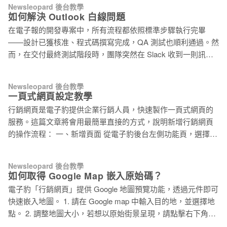
令，讓 AI 幫你整理
Newsleopard 後台教學
後續可群發 EDM 或搭配自動化信件，持續與客戶互動、提升
如何解決 Outlook 白線問題
轉換成效。 無論是讓訪客 訂閱最新內容、報名活動、領取優惠
在電子報的開發專案中，所有流程都依照標準步驟執行完畢
碼、下載電子書，或是 舉辦抽獎，都能快速完成，輕鬆啟動完
——設計已獲核准、程式碼撰寫完成，QA 測試也順利通過。然
整再行銷流程。 本篇文章將分為兩部分，包含【如何建立一頁
而，在交付最終測試階段時，團隊突然在 Slack 收到一則訊息
式表單】以及【如何運用已搜集名單】，教你打造完整再行銷
指出：「Outlook 裡怎麼多了這些白線？」 這個問題初期難以
流程。 1. 如何建立一頁式表單 1.1 設計表單頁面 登入電子豹後
重現，團隊進行了多次測試才確認情況存在。問題看似隨機，
台 > 點選【一頁式網頁】>【表單網頁】，並點擊【新增頁
Newsleopard 後台教學
導致修復過程充滿不確定性。開發人員反覆嘗試調整顏色、版
一頁式網頁設定教學
面】。 進入拖放式編輯器後，你可以透過置換圖片與內容輕鬆
面與樣式設定，但始終無法穩定解決，形成顯著的時間與資源
設計屬於自己的網頁版型。 其中「訂閱表單元件」預設包含
行銷網頁是電子豹提供企業行銷人員，快速製作一頁式網頁的
消耗。這類 Outlook 特有的渲染錯誤，至今仍是許多郵件專案
Email 與 名字 欄位，也可以視需求新增自訂欄位。 若新增
服務。這篇文章將會用最簡單直接的方式，說明新增行銷網頁
中令人頭痛的變數之一。 為什麼會有白線？ 微軟早已知道此問
的操作流程： 一、新增頁面 從電子豹後台左側功能頁，選擇行
題，但多年來從未給出官方說法。它多見於 Windows 桌面版
銷網頁後，可透過右上方新增頁面。 新增頁面後，可設定網頁
Outlook，也會影響 Outlook 365。主流推測是：當 Outlook 將
名稱，此名稱為方便內部管理識別，不會出現在網頁上，發布
px 轉換成 pt 時，若行高（line-height）、高度或字體大小帶有
Newsleopard 後台教學
後仍可更改。接著點擊編輯內容進入行銷網頁編輯器，進行內
如何取得 Google Map 嵌入原始碼？
小數點，該「餘數」就會變成一條醜陋的白線。 不同電腦、相
容設計。 二、內容設計 進入行銷網頁編輯器後，系統帶入部分
同 Outlook 版本不定都會出現，與螢幕的大小、螢幕解析度有
電子豹「行銷網頁」提供 Google 地圖預覽功能，透過元件即可
設計元件，可根據行銷需求，編輯、新增或刪除預先套用的設
關。 如何透過電子豹後台調整，消除 Outlook 白線
快速嵌入地圖。 1. 請在 Google map 中輸入目的地，並選擇地
計元件，並透過預覽切換電腦版或手機版最終呈現。 設計元件
點。 2. 調整地圖大小，若想以原始街景呈現，請點擊右下角街
共有四大類，分別是導覽&頁尾、內容、按鈕&分享以及特殊排
景圖。 3. 確認視覺呈現後，點擊搜尋框右側「選單」。 4. 點擊