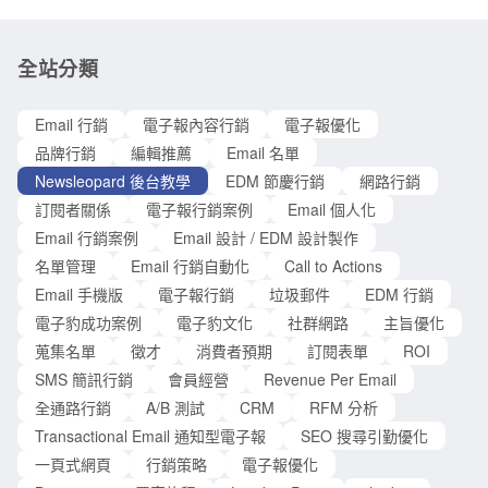
身分證件影本」。文件審核約需 1-2 個工作天，請耐心等候。
請將上述資料寄送至 service@newsleopard.tw。 信件主旨：
【申請 Newsleopard 簡訊權限】 事前準備 2：簡訊網域白名單
全站分類
申請 ＊若簡訊內容中不使用網址、短網址，則無須申請。請略
過此步驟＊ 根據 NCC 的最新規定，為杜絕簡訊詐騙，所有商
Email 行銷
電子報內容行銷
電子報優化
業簡訊在發送前必須經過內容審查。簡訊內容中如需使用網
品牌行銷
編輯推薦
Email 名單
址、短網址，網址之網域需進行白名單申請。通過審查後，才
Newsleopard 後台教學
EDM 節慶行銷
網路行銷
可於簡
訂閱者關係
電子報行銷案例
Email 個人化
Email 行銷案例
Email 設計 / EDM 設計製作
名單管理
Email 行銷自動化
Call to Actions
Email 手機版
電子報行銷
垃圾郵件
EDM 行銷
電子豹成功案例
電子豹文化
社群網路
主旨優化
蒐集名單
徵才
消費者預期
訂閱表單
ROI
SMS 簡訊行銷
會員經營
Revenue Per Email
全通路行銷
A/B 測試
CRM
RFM 分析
Transactional Email 通知型電子報
SEO 搜尋引勤優化
一頁式網頁
行銷策略
電子報優化