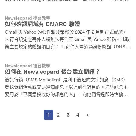
計。 一、內容 圖片 預設寬度為中。更換圖片可透過上傳圖檔
頁面啟用驗證器 1. 會員資料 2. 帳戶安全
或使用連結網址，可設定連結至外部網站或本頁中的錨點。 標
https://app.newsleopard.com/account/info/security 3. 啟用驗證
題 預設寬度為中。頁面或某區塊的主題文字，可設定連結至外
Newsleopard 後台教學
器 輸入驗證器名稱，名稱預設為你的帳號 Email。 點選「設定
如何確認網域有 DMARC 驗證
部網站或本頁中的錨點。 段落文字 預設寬度為窄。頁面中或某
驗證器」。 三、打開 Google Authenticator 應用程式 在驗證器
區塊的文字敘述，可調整不同文字樣式及設定文字連結。 標題
Gmail 與 Yahoo 的郵件新政策將於 2024 年 2 月起正式實施，
APP (Google Authenticator)，點選右下角 [+] 新增「掃描 QR
+副標題
未符合規定之寄件人將無法寄信至 Gmail 與 Yahoo 郵箱。此政
圖碼」 掃描，並新增成功 將手機應用程式上顯示的驗證碼，輸
策主要規定的驗證項目有： 1. 寄件人需通過身份驗證（DNS 設
入到後台，範例為：087946，不用空格。
定） ⇨ SPF, DKIM 設定，防止冒用與串改 2. 寄件人需有
DMARC 驗證 ⇨ 寄信時的配套措施，決定是否退信與通報 這
Newsleopard 後台教學
篇文章會教你，如何透過線上工具，確認你的網域是否有設定
如何在 Newsleopard 後台建立簡訊？
DMARC 此外，現在電子豹提供國際網域註冊服務，申請
簡訊行銷（SMS Marketing）是利用簡短的文字訊息（SMS）
「Email 網域名稱」，我們專業團隊協助你完成「寄件者身份驗
發送促銷活動或交易通知訊息，以達到行銷目的。這些訊息主
證」，讓你無需擔心技術操作：立即申購網域，輕鬆完成寄件
要用於「已同意接收你的訊息的人」，向他們傳達即時性優惠
者身份驗證 如何確認網域有設定 DMARC 紀錄 使用線上工具
折扣、活動更新、預約提醒、重要通知和警告等。 事前準備
mxtoolbox 查詢網域是否已有 DMARC 驗證設定。 進入網站
1：向電子豹申請「Newsleopard 簡訊權限」 依據 NCC「電信
後，於搜尋框輸入網域，並將右側的下拉選單選至「DMARC
1
2
3
4
›
事業受理申辦電信服務風險管理機制指引」，杜絕簡訊詐騙，
Lookup」 點擊「DMARC Lookup」按鈕，下方即出現驗證結
申請簡訊服務需提供公司資訊，完成實名認證。 請來信提供
果。已驗證 DMARC 的網域，畫面會顯示設定紀錄。 例：
「電子豹帳號」、 「公司變更事項登記表影本」 及 「負責人
v=DMA