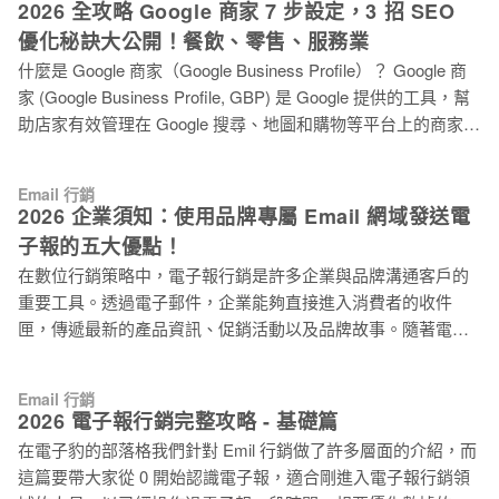
2026 全攻略 Google 商家 7 步設定，3 招 SEO
優化秘訣大公開！餐飲、零售、服務業
什麼是 Google 商家（Google Business Profile）？ Google 商
家 (Google Business Profile, GBP) 是 Google 提供的工具，幫
助店家有效管理在 Google 搜尋、地圖和購物等平台上的商家資
訊。過去被稱為「Google 我的商家」或「Google My
Business」，現已更名為「Google 商家」。 經營 Google 商家
Email 行銷
可以增進顧客互動、分享最新動態、展示產品或服務的特色，
2026 企業須知：使用品牌專屬 Email 網域發送電
並提高店家在網路搜尋中的能見度。如今，Google 商家已成為
子報的五大優點！
每個店家不可或缺的重要行銷工具。 任何人都可以在 Google
在數位行銷策略中，電子報行銷是許多企業與品牌溝通客戶的
地圖上為店家新增地點，創建 Google 商家。無論是實體店面、
重要工具。透過電子郵件，企業能夠直接進入消費者的收件
到府服務，還是純網路商店，只要提供服務或產品給顧客，都
匣，傳遞最新的產品資訊、促銷活動以及品牌故事。隨著電子
可以使用這個免費工具。 一旦 Google 商家建立完成，顧客便
郵件的使用越來越普遍，如何確保電子報不被埋沒，已成為行
能在上面留言評論、分享照片、提問或解答。Google 也會自動
銷人員的一大挑戰。 專屬的 Email 網域，就是企業品牌擁有自
蒐集網路上的相關資訊，不斷充實店家的 Google 商家檔案內
Email 行銷
己獨立的電子郵件網域名稱，像是
容。 常見的 Google 商家可分為「餐飲業、零售業
2026 電子報行銷完整攻略 - 基礎篇
newsletter@yourcompany.com。相較於使用一般的免費郵件網
在電子豹的部落格我們針對 Emil 行銷做了許多層面的介紹，而
域（例如 Gmail、Yahoo、Hotmail 等），Email 專屬網域可以
這篇要帶大家從 0 開始認識電子報，適合剛進入電子報行銷領
幫助企業在電子報行銷中脫穎而出。 以下是品牌使用專屬