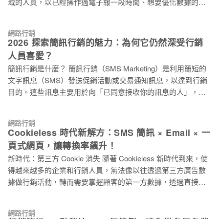
域的人員，以已經操作過電子報一段時間、想要優化數據的，
Email 網域進行電子報行銷的五大優點： 一、提高到達率 在電
可以參考進階篇：電子報行銷完整攻略 – 進階篇。 誰需要看這
子報行銷中，到達率非常重要。使用免費信箱如 Gmail、
篇文章？ 不管你是公司的行銷人員、產品設計還是業務，你都
Yahoo、Hotmail 等，作為寄件信箱來發送郵件，很容易遭遇到
網路行銷
有機會觸碰到 Email 行銷，此文會循序漸進的告訴你：為什麼
2026 探索簡訊行銷的魅力：為何它仍然深受行銷
達率偏低的問題。特別是今年 2 月以後，Gmail 與 Yahoo 對於
產品行銷需要用到 Email 電子報、如何正確地使用製作電子報
寄件者使用的信箱，有更嚴謹的寄送規範。 由於免費信箱常被
人員喜愛？
設計工具、欣賞好的行銷案例…。 什麼是電子報？ 許多人聽到
濫用於發送垃圾郵件，因此郵件服務供應商（如Gmail、
簡訊行銷是什麼？ 簡訊行銷（SMS Marketing）是利用簡短的
電子報行銷（又稱 EDM 行銷、Email 行銷）時，心中可能會有
Outlook）對其發出的郵件信任度較低，比較容易
文字訊息（SMS）發送促銷活動或交易通知訊息，以達到行銷
著 OS：現在都什麼時代了，誰還在看電子報？雖然被許多行銷
目的。這些訊息主要用於向「已同意接收你的訊息的人」，向
人員忽略，但電子報行銷是所有行銷管道中 ROI（投資回報
他們傳達即時性優惠折扣、活動更新、預約提醒、重要通知和
率） 最高的工具。 如今網路行銷的戰場也更為激烈，為了讓品
警告等。 在生活中我們經常收到各種簡訊，根據用途可以大略
牌的體質更為強健，透過活用各種管道，才能接觸到不同層面
網路行銷
區分為 2 種類型： 簡訊種類行銷型簡訊（Campaigns）通知型
的消費者。除了促銷，電子報還有許多型態，包括歡迎信、針
Cookieless 時代新解方：SMS 簡訊 × Email × 一
簡訊（Transactional） 目的宣傳廣告活動傳遞交易訊息 特性以
對購物車未結帳行銷、緊急通知等等。 而電子報跟 Line,
頁式網頁，讓轉換率飆升！
「一對多」的方式群發由特定事件或行為觸發的「一對一」訊
Facebook, Google 廣告有什麼
新時代：第三方 Cookie 消失 隨著 Cookieless 新時代到來，使
息 情境促銷廣告宣傳，例如優惠券、限時折扣等。舉辦線上或
得越來越多的企業和行銷人員，無法像以往透過第三方廣告數
線下活動宣傳，如活動詳情、活動提醒、更新、取消等。寄送
據做行銷活動，轉而需要掌握顧客的第一方數據，透過直接管
網路購物的訂單確認、出貨通知等，這些訊息是向個人傳達，
道進行行銷溝通。 同時網路的使用裝置也早從桌上型電腦或是
而且與訂單有關的資訊。 簡訊行銷有什麼的好處？ 企業使用
筆記型電腦轉向行動裝置，這樣的趨勢帶動 SMS 行銷模式的興
SMS 簡訊行銷主要有幾個原因：提高品牌知名度、增加參與
網路行銷
起，根據 MobiThinking 一項預測，擁有行動手機的人口將佔全