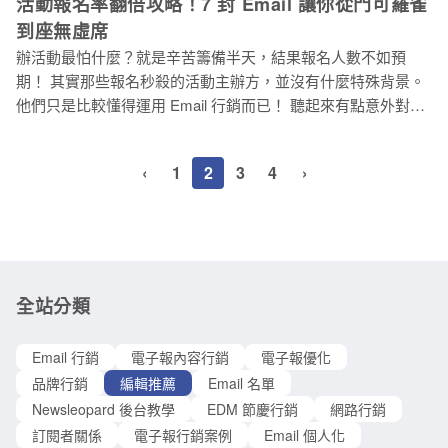
活動報名率翻倍攻略！7 封 Email 讓你從門可羅雀
作上線 一頁式網頁的設計和製作通常相對簡單，因此可以更快
不同興趣的會員分群分類⋯⋯。 * 基本管理你的名單：Email 名
速地完成上線。對於需要快速推出產品或活動的企業來說，這
到座無虛席
單管理 * 將你的會員分類：Email 行銷別再亂槍打鳥！名單分眾
可以為他們提供時間優勢，搶先占領市場或檔期活動。 一致的
辦活動最怕什麼？就是辛苦籌備半天，結果報名人數不如預
讓你對症下藥 * 不認識灰色郵件？別說你懂電子報行銷 Email
品牌形象 由
期！ 其實那些報名秒殺的活動主辦方，並沒有什麼特殊背景。
A/B 測試 過去大多行銷人員只能透過猜測使用者喜好來設計行
他們只是比較懂得運用 Email 行銷而已！ 聽起來有點意外對
銷活動，這樣的方式能帶來的成效有限。為了更準確且更有效
吧？在這個大家都在滑社群的年代，誰還在乎 Email？但根據調
率的了解使用者習慣，A/B 測試成為數位行銷中不可或缺的檢
查，72% 的消費者仍偏好透過 Email 接收活動資訊。更重要的
測方式。 透過 A/B 測試可以觀察受測者回饋的行為反應，便能
‹
1
2
3
4
›
是，善用 Email 策略的主辦方，報名率往往比同業高出許多。
了解使用者的偏好，作為後續優化的參考依據。例如以下兩封
想像一下：精心設計的預告信先引起話題。接著用誠懇的邀請
Email，在其他資訊皆相同的情況下，僅改變 Email 中主要的視
信打動目標受眾。然後呢？早鳥優惠讓人感到划算，適時提醒
覺
產生行動力！看到「名額有限」這樣的訊息，是不是會讓人認
真考慮報名？ 但專業做法還不止於此。活動結束後，感謝信、
精彩回顧，甚至後續問卷調查，都能讓參與者留下好印象。願
全站分類
意參加下次活動。 這就是 Email 行銷的價值所在！從陌生受眾
變成報名者，從參與者變成忠實支持者。每封信都在為你的活
Email 行銷
電子報內容行銷
電子報優化
動建立更好的品牌形象。 想了解這套「活動行銷策略」嗎？接
品牌行銷
編輯推薦
Email 名單
下來的 7 封關鍵信件，將幫助你有效提升活動的報名率和參與
Newsleopard 後台教學
EDM 節慶行銷
網路行銷
度！ 為什麼 Email 行銷是舉辦活動的成功關鍵？
訂閱者關係
電子報行銷案例
Email 個人化