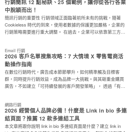
度、促使更多銷售轉換。 Email 已被品牌廣泛地使用於行銷信
行銷簡訊 12 點秘訣、25 個範例，讓你從各行各業
球人口的 90%，在美國地區每 10 個人中就會有 ９個人使用行
和通知信的多種情境中；然而 SMS 簡訊行銷的使用則相對較
中脫穎而出！
動裝置。 由此可見，在網路行銷的世界中，除了 Email 行銷之
少，因此這是另一種行銷渠道，讓品
簡訊行銷的重要性 行銷領域正面臨著前所未有的挑戰，隨著
外，SMS 行銷也佔有一席之地。 接下來的文章將提到兩種行銷
Cookieless 時代的到來，使用者數據的保護更加嚴格，企業的
模式於市場上的現況，並針對各自優勢做分析，最後討論如何
行銷策略需要進行重大調整。 在過去，企業可以依靠第三方數
運用 Email 行銷以及 SMS 行銷，讓你在網路行銷市場的驚濤駭
據進行行銷，例如廣告平台、瀏覽器收集的數據。然而，隨著
浪中站穩腳步！ 歡迎參考另外兩篇新文章，為何許多行銷人員
隱私保護意識的增強，消費者對自己的數據更加敏感，因為
仍愛使用簡訊行銷：探索簡訊行銷的魅力：為何它仍然深受行
Email 行銷
Cookie 等追蹤受到限制，第三方數據的價值也逐漸降低。 在這
銷人員喜愛？以及行銷簡訊常見的使用情境：行銷簡訊 12 點秘
2026 客戶名單搜集攻略：7 大情境 X 零售電商活
種情況下，企業需要尋找更精準有效的行銷渠道，盡可能獲得
訣、25 個範例，讓你從各行各業中脫穎而出！ 為什麼 SMS 文
動操作指南
與顧客的直接溝通的聯繫方式，例如 Email、手機號碼等，雖然
字簡訊是行銷契
在數位行銷時代，廣告成本節節攀升，如何精準觸及目標客
收集顧客直接的聯繫方式難度較高，但相對的會員溝通效果也
群，同時提升行銷效益，成為品牌一大挑戰。與其砸重金購買
更好。 簡訊行銷就是最直接與消費者建立溝通的方式，無需透
廣告，不如建立「可持續發展的客戶開發策略」， 透過「有效
過第三方的廣告平台，因此簡訊具有成本低、到達率高、即時
的名單搜集策略」，品牌不僅能降低對廣告平台的依賴，更能
性強等優點，可以有效提高行銷成果，所以至今仍是許多品牌
掌握第一手客戶資料，打造精準行銷策略，提升顧客終身價
企業、組織團體的重要溝通工具之一。 雖然簡訊已是年代悠久
網路行銷
值。 名單搜集的重要性？ 名單搜集成本飆升，品牌行銷困境待
的行銷方式，既使如今多種行銷工具林立，簡訊仍保有最佳的
2026 經營個人品牌必備！什麼是 Link in bio 多連
解 目前品牌在執行行銷活動時，經常面臨以下困境： 1. 新品上
行銷效果。然而，在 Cookieless 和隱私權保護的趨勢下，簡訊
結頁面？推薦 12 款多連結工具
市初期：難以快速累積產品口碑與潛在客戶名單 2. 募資計畫期
直接溝通的特性，成為了企業突破行銷困境的機會。 先前的文
本文章將跟你說明 link in bio 多連結頁面是什麼？建立 link in
間：缺乏精準的早鳥支持者，影響專案成效 3. 限時折扣活動：
章提到