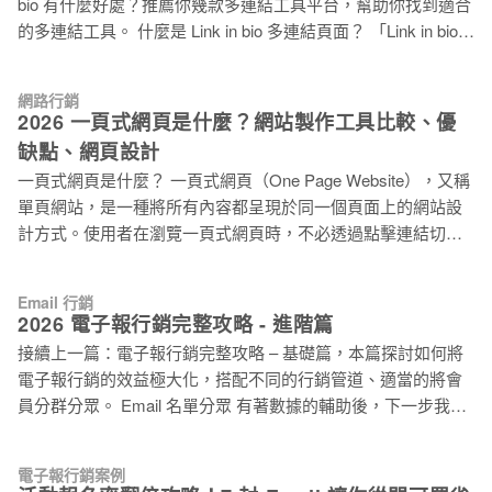
bio 有什麼好處？推薦你幾款多連結工具平台，幫助你找到適合
無法有效篩選真正的目標客群 4. VIP 贈品活動：缺乏完整的參
的多連結工具。 什麼是 Link in bio 多連結頁面？ 「Link in bio」
與者資料，導致後續追蹤斷層 5. 限量商品優惠：使用率不如預
是一個常見於社群媒體個人簡介中的超連結，通常會放在個人
期，無法轉化為實際購買 6. 實體活動報名：因為溝通不足，導
簡介中。Link in bio 多連結頁面可以導向任何你想分享的網址，
致現場出席率偏低 7. 新品體驗活動：客戶回饋收集不完整，錯
網路行銷
例如：網站、Podcast、部落格、線上商店或者其他社群平台
失改善機會 面對上述挑戰，建立自有名單、累積一線客戶資
2026 一頁式網頁是什麼？網站製作工具比較、優
等。許多熱門的社群平台都能看見 link in bio 的應用，如：
料，已成為品牌永續經營的關鍵策略。 透過完善的名單收集機
缺點、網頁設計
Instagram、TikTok、X（Twitter）、Threads 和部落格等。 在
制，品牌能夠建立起專屬的客戶資料庫，不僅能降低對廣告平
一頁式網頁是什麼？ 一頁式網頁（One Page Website），又稱
Instagram 社群平台，由於貼文中不允許放置可點擊的連結，所
單頁網站，是一種將所有內容都呈現於同一個頁面上的網站設
以 link in bio 就成了一個很好的替代選擇。你可以在貼文中提示
計方式。使用者在瀏覽一頁式網頁時，不必透過點擊連結切換
大家到你的個人簡介去找這個連結，藉此引導他們到你想分享
頁面，而是可以直接在同一頁面中滾動瀏覽所有內容。 一頁式
的網站或頁面。換句話說，「link in bio 如同你的個人社群
網頁的優缺點 在如今競爭激烈的網路環境中，建立一個吸引目
Landing page 著陸頁」，透過這個頁面完整呈現你的想與粉絲
Email 行銷
光且有效的一頁式網頁，對企業推廣行銷活動上有很大的方便
溝通的重要資訊和你希望粉絲點擊前往的頁面。
2026 電子報行銷完整攻略 - 進階篇
性和策略上的應用。一頁式網頁讓行銷活動可以快速上線和直
接續上一篇：電子報行銷完整攻略 – 基礎篇，本篇探討如何將
接與訪客進行溝通，成為行銷活動中許多企業必備的選擇。然
電子報行銷的效益極大化，搭配不同的行銷管道、適當的將會
而，一頁式網頁也存在著一些既有的限制，因此企業在製作一
員分群分眾。 Email 名單分眾 有著數據的輔助後，下一步我們
頁式網頁時應謹慎評估其利弊。 一頁式網頁 優點 缺點 評估重
思考：該怎麼對電子報進行優化？好還要再更好，優化電子報
點 上線速度快、一致的品牌形象、易於訪客瀏覽 內容組織不
可以從多方面下手，不僅是電子報設計上主旨、內容的優化
佳、不利於長期發展、不利於 SEO 一頁式網頁的優點 快速製
電子報行銷案例
外，定期整理你的名單也很重要，將活躍的名單設為 VVIP、將