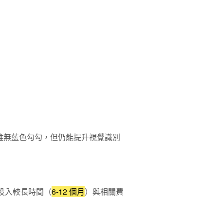
示，雖無藍色勾勾，但仍能提升視覺識別
需投入較長時間（
6-12 個月
）與相關費