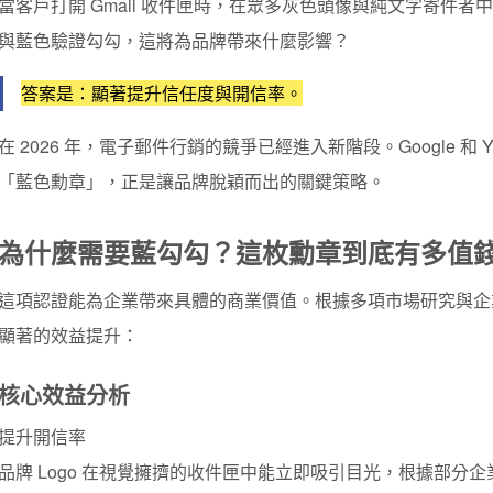
當客戶打開 Gmail 收件匣時，在眾多灰色頭像與純文字寄件者
與
藍色驗證勾勾
，這將為品牌帶來什麼影響？
答案是：顯著提升信任度與開信率。
在 2026 年，電子郵件行銷的競爭已經進入新階段。Google 和
「藍色勳章」，正是讓品牌脫穎而出的關鍵策略。
為什麼需要藍勾勾？這枚勳章到底有多值
這項認證能為企業帶來具體的商業價值。根據多項市場研究與企業
顯著的效益提升：
核心效益分析
提升開信率
品牌 Logo 在視覺擁擠的收件匣中能立即吸引目光，根據部分企業