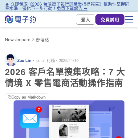
🔥 立即領取《2026 台灣電子報行銷產業指標報告》幫助你掌握同
業水準，優化下一步行動！
免費下載報告 ➜
登入
免費試用
Newsleopard
部落格
Zac Lin
・
Email 行銷
・
2025/11/19
2026 客戶名單搜集攻略：7 大
情境 X 零售電商活動操作指南
Copy as Markdown