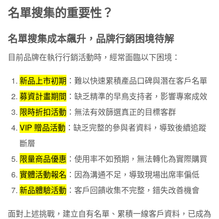
名單搜集的重要性？
情境四：VIP 限量贈品兌換｜美妝化妝品案例
工具整合運用重點
名單搜集成本飆升，品牌行銷困境待解
情境五：限量商品登記抽籤｜潮流聯名系列案例
目前品牌在執行行銷活動時，經常面臨以下困境：
凸顯品牌與商品故事
新品上市初期
：難以快速累積產品口碑與潛在客戶名單
簡潔的登記流程
募資計畫期間
：缺乏精準的早鳥支持者，影響專案成效
建立活動信任感
限時折扣活動
：無法有效篩選真正的目標客群
VIP 贈品活動
：缺乏完整的參與者資料，導致後續追蹤
工具整合運用重點
斷層
情境六：實體活動報名｜新書導讀分享會案例
限量商品優惠
：使用率不如預期，無法轉化為實際購買
工具整合運用重點
實體活動報名
：因為溝通不足，導致現場出席率偏低
新品體驗活動
：客戶回饋收集不完整，錯失改善機會
情境七：新品體驗活動｜3C 產品體驗會案例
電子豹名單搜集神器，表單網頁工具助你有效累積潛在客
面對上述挑戰，建立自有名單、累積一線客戶資料，已成為