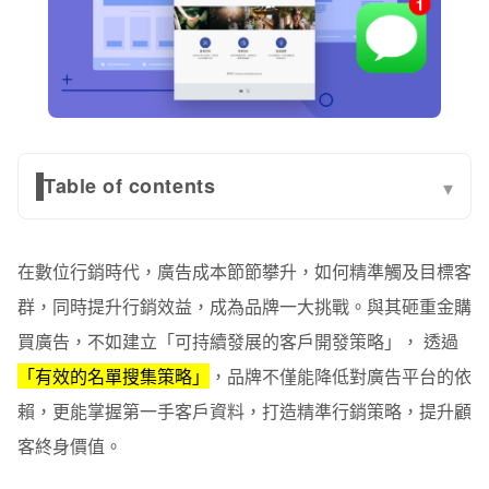
Table of contents
▾
名單搜集的重要性？
在數位行銷時代，廣告成本節節攀升，如何精準觸及目標客
名單搜集成本飆升，品牌行銷困境待解
群，同時提升行銷效益，成為品牌一大挑戰。與其砸重金購
優化名單搜集策略，創造品牌長期價值
買廣告，不如建立「可持續發展的客戶開發策略」， 透過
情境一：新品上市試用活動｜保養品牌案例
「有效的名單搜集策略」
，品牌不僅能降低對廣告平台的依
賴，更能掌握第一手客戶資料，打造精準行銷策略，提升顧
情境二：募資計畫預購｜智能家電品牌案例
客終身價值。
情境三：限時折扣活動｜時尚服飾品牌案例