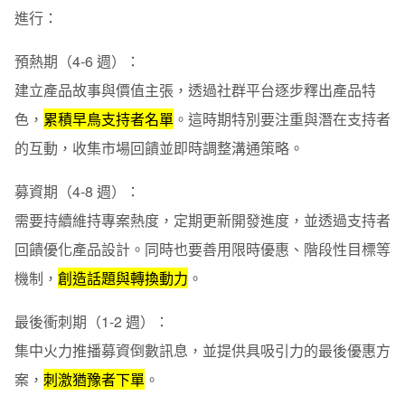
進行：
預熱期（4-6 週）
：
建立產品故事與價值主張，透過社群平台逐步釋出產品特
色，
累積早鳥支持者名單
。這時期特別要注重與潛在支持者
的互動，收集市場回饋並即時調整溝通策略。
募資期（4-8 週）
：
需要持續維持專案熱度，定期更新開發進度，並透過支持者
回饋優化產品設計。同時也要善用限時優惠、階段性目標等
機制，
創造話題與轉換動力
。
最後衝刺期（1-2 週）
：
集中火力推播募資倒數訊息，並提供具吸引力的最後優惠方
案，
刺激猶豫者下單
。