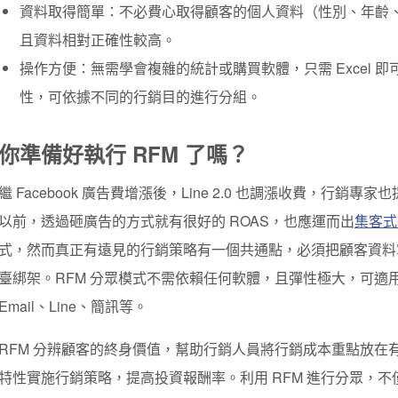
資料取得簡單
：不必費心取得顧客的個人資料（性別、年齡
且資料相對正確性較高。
操作方便
：無需學會複雜的統計或購買軟體，只需 Excel 即可
性，可依據不同的行銷目的進行分組。
你準備好執行 RFM 了嗎？
繼 Facebook 廣告費增漲後，Line 2.0 也調漲收費，行銷專
以前，透過砸廣告的方式就有很好的 ROAS，也應運而出
集客式
式，然而真正有遠見的行銷策略有一個共通點，必須把顧客資料
臺綁架。RFM 分眾模式不需依賴任何軟體，且彈性極大，可適
Email、Line、簡訊等。
RFM 分辨顧客的終身價值，幫助行銷人員將行銷成本重點放在
特性實施行銷策略，提高投資報酬率。利用 RFM 進行分眾，