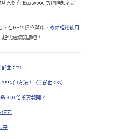
例有 Eastwood 等國際知名品
心，在RFM 操作篇中，
教你輕鬆使用
！趕快繼續閲讀吧！
曲 2/3）
38% 的方法！（三部曲 3/3）
造 640 倍投資報酬？
看億元
根基