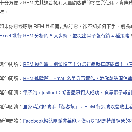
十分方便。RFM 尤其適合擁有大量顧客群的零售業使用，實際成功案
牌。
如果你已經瞭解 RFM 且準備要執行它，卻不知如何下手，別擔
Excel 進行 RFM 分析的 5 大步驟，並提出電子報行銷 4 種策略
延伸閲讀：
RFM 操作篇：別煩惱了！分眾行銷就這麽簡單！（三部
延伸閲讀：
RFM 進階篇：Email 名單分眾實作，教你創造開信率 
延伸閲讀：
電子豹 x justfont：凝書體募資大成功，竟靠電子報創
延伸閲讀：
居家清潔好助手「潔客幫」，EDM 行銷助攻營收上
延伸閲讀：
Facebook粉絲團並非萬能，做好CRM是持續經營的