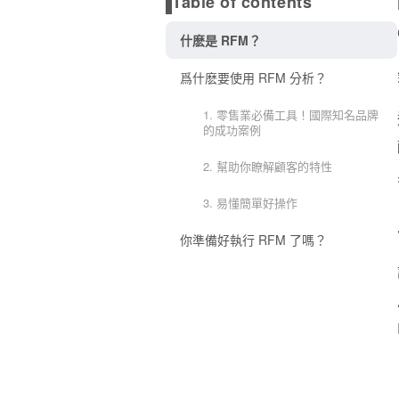
Table of contents
什麽是 RFM？
爲什麽要使用 RFM 分析？
1. 零售業必備工具！國際知名品牌
的成功案例
2. 幫助你瞭解顧客的特性
3. 易懂簡單好操作
你準備好執行 RFM 了嗎？