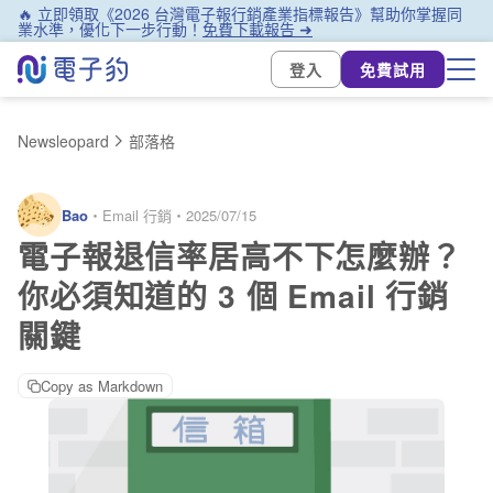
🔥 立即領取《2026 台灣電子報行銷產業指標報告》幫助你掌握同
業水準，優化下一步行動！
免費下載報告 ➜
登入
免費試用
Newsleopard
部落格
Bao
・
Email 行銷
・
2025/07/15
電子報退信率居高不下怎麼辦？
你必須知道的 3 個 Email 行銷
關鍵
Copy as Markdown