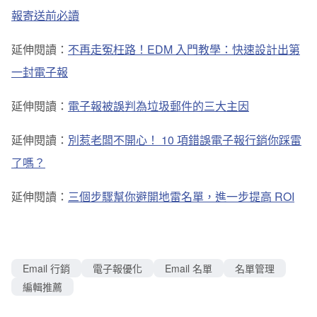
報寄送前必讀
延伸閱讀：
不再走冤枉路！EDM 入門教學：快速設計出第
一封電子報
延伸閱讀：
電子報被誤判為垃圾郵件的三大主因
延伸閱讀：
別惹老闆不開心！ 10 項錯誤電子報行銷你踩雷
了嗎？
延伸閱讀：
三個步驟幫你避開地雷名單，進一步提高 ROI
Email 行銷
電子報優化
Email 名單
名單管理
編輯推薦