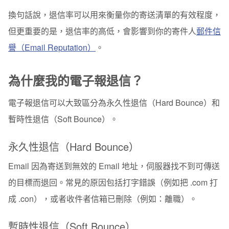
重點二：電子報訂閱採取雙重確認（Double Opt-In）
換句話說，退信率可以用來衡量你的寄送清單的有效程度，
重點三：維持電子報寄送頻率
但更重要的是，退信率的高低，會影響到你的寄件人
郵件信
譽（Email Reputation）
。
使用電子豹，輕鬆降低你的退信率
為什麼我的電子報退信？
電子報退信可以大致區分為
永久性退信（Hard Bounce）
和
暫時性退信（Soft Bounce）
。
永久性退信（Hard Bounce）
Email 因為寄送到無效的 Email 地址，伺服器找不到可傳送
的目標而退回。常見的原因包括打字錯誤（例如把 .com 打
成 .con），或者收件者信箱已刪除（例如：離職）。
暫時性退信（Soft Bounce）