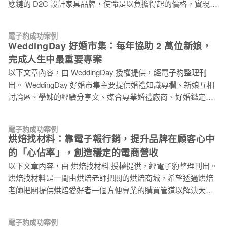
應鏈的 D2C 設計家具品牌，使命是以負擔得起的價格，實現顧
作者媒合及評審媒合。 整合數位化行銷工具，透過 EDM 電子
客更美好的生活。目前在台灣擁有 4 家線下體驗店。2018 年以
報、官方網站、Facebook 粉絲專頁、IG、Plurk、Clubhouse、
床墊品項參與獨立集資，創下全台灣當年度設計類群眾集資金
Youtube、部落格、Podcast（古今中歪）等網路行銷媒介宣傳
電子豹成功案例
額最高的成績，截至目前也是家具領域集資金額的歷史紀錄。
比賽活動資訊。 數位行銷差異性低，很難找出脫穎而出的關鍵
WeddingDay 好婚市集：每年協助 2 萬位新娘，
提供一站式設計家具：客廳、餐廳、臥室、書房。電商操作以
點 獎金獵人希望藉由比賽與活動，讓企業端用比賽來體驗行
完成人生中最重要專案
EDM 電子報、官方網站、Facebook 粉絲專頁、Facebook 廣
銷，提供最有效與年輕人、創意族群接軌的管
以下文章內容，由 WeddingDay 授權提供，經電子豹整理刊
告、Google 關鍵字廣告、Podcast、Youtube、Line@ OA、
出。 WeddingDay 好婚市集主要提供婚禮知識專欄、新娘互相
Instagram 等為主要行銷渠道。 EDM 促購內容難打動消費者，
討論區、學姊的經驗分享文、媒合專業婚禮廠商、好婚鑑定團
用 A/B 測試找出優化關鍵 MR. LIVING 的 EDM 目標，主要為
嚴選婚禮廠商等服務。「讓新娘更優雅輕鬆的結婚」是
檔期活動告知，和軟性知識分享（例如：家具推薦、居家風格
WeddingDay 好婚市集一直努力達成的事情，我們會一直陪伴
搭配知識）兩部分。一方面希望提升活動傳散度，另一方面想
電子豹成功案例
新娘籌備婚禮，每年約 2 萬位的新娘透過 WeddingDay 好婚市
跳脫一般電商的促購式資訊，提供受眾真正有價值的內容。 不
烘焙找材料：靠電子報行銷，提升品牌在顧客心中
集找尋適合的商家報價。並運用 EDM 電子報、官方網站、
過我們發現，即使內容再豐富，信件主旨的「下標文字」會一
的「心佔率」，創造穩定的電商營收
Facebook 粉絲專頁、Google Ads 等網路行銷工具，協助新娘
定影響到
以下文章內容，由 烘焙找材料 授權提供，經電子豹整理刊出。
在籌備婚禮時，媒合最佳廠商，完成人生中最重要專案。 分眾
烘焙找材料是一間由烘焙老師把關的烘焙商城，希望透過烘焙
設計電子報內容，協助新娘籌備婚禮，滿足不同階段需求 籌備
老師把關提供烘焙愛好者一個方便專業的購買管道以解決大家
婚禮的新娘週期長達半年以上，每個階段的需求大為不同，因
採購原物料時的困擾。提供烘焙原料、器具、模具等商品，以
此動態分眾顯的非常重要，自建的系統難以負荷大量且穩定的
網路為販售管道，希望透過嚴格的把關，減少消費者摸不到實
電子報，加上需要懂前端設計的人員才有辦法協助設計電子
電子豹成功案例
體商品的疑慮，讓每個人都能夠安心選購。 經營自有品牌的電