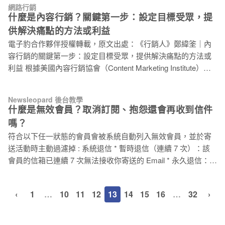
心的，其實是「他們自己」！ 在《懂顧客心思的文案最好賣》
網路行銷
手法、幾種網路廣告方式。 但這樣的現象對於行銷手法不是那
一書中，作者分享了許多的「消費心理學原則」，以及多種
什麼是內容行銷？關鍵第一步：設定目標受眾，提
麼純熟的品牌而言，其實是有些壓力的。 常在某些品牌的廣告
「神文案銷售技巧」，以下將濃縮成 3 大重點來介紹，提供大
供解決痛點的方法或利益
下面，看到網友留言「最討厭這種恐懼行銷！」、「飢餓行銷
家參考並運用在廣告當中，為你的生意帶來實質幫助！ 一、先
電子豹合作夥伴授權轉載，原文出處：《行銷人》鄭緯筌｜內
已經沒用了啦！」、「小編不知道這過時了嗎！」、「又想騙
了解人要什麼？─給人實質的利益 人們最關心的，不是你的企
容行銷的關鍵第一步：設定目標受眾，提供解決痛點的方法或
資料吧！」每次看到這種留言，一方面覺得網友一針見血，一
業規模有多
利益 根據美國內容行銷協會（Content Marketing Institute）的
方面又覺得小編真無辜，無法改變老前輩（行銷主管們）的想
調查顯示，在美國已經有高達 88 % 的行銷人員採用內容行銷。
法，照著指示做還得挨一頓罵 … 其實行銷手法的確就是那幾
究竟什麼是內容行銷呢？跟傳統的行銷又有何不同呢？ 內容行
種，不過要怎麼用得巧、用得妙，就是專業行銷人展現功力的
Newsleopard 後台教學
銷是一門藝術 美國內容行銷協會指出，內容行銷是一種高度戰
時候了。 為了提供每次都要想行銷方法想破頭的讀者們一點幫
什麼是無效會員？取消訂閱、抱怨還會再收到信件
略性的行銷方法，專注於創建和分發有價值、可透過傳達相關
助，這次整理了四大常用的市場心理學技巧，這些方法你一定
嗎？
且一致性的內容，以吸引和留住明確定義的受眾。最終，是以
都遇過，只是沒有統整過，透過這些心法延伸自己的行銷方
符合以下任一狀態的會員會被系統自動列入無效會員，並於寄
推動有利可圖的客戶行為做為最高指導原則。 換言之，內容行
式，也許可以有點不一樣的突破唷！ 心法一：互惠法則
送活動時主動過濾掉 : 系統退信 * 暫時退信（連續 7 次）：該
銷是一門與客人溝通但不主動銷售的藝術。我們也可以說，當
會員的信箱已連續 7 次無法接收你寄送的 Email * 永久退信：該
內容邂逅了行銷，也就產生了雙向的對話。 其實，早從 1996
會員的 Email Address 不存在 主動取消 * 取消訂閱：該會員從
年就有人使用內容行銷的名詞，到了 1998 年，更有類似「內容
你寄送的 Email 裡點擊取消訂閱 * 抱怨：該會員從你寄送的
行銷總監」的職缺出現。這也告訴我們，內容行銷的概念其實
‹
1
…
10
11
12
13
14
15
16
…
32
›
Email 裡反應是垃圾信件 * 手動排除：你從會員管理手動將該會
行之有年，並非最近才發展出來的新玩意唷！ 內容行銷重視用
員列入排除狀態 上述這些狀態需要寄信給對方後，才能得知是
戶的真實感受 像是 1900 年於法國首度出版的《米其林指
否為有效名單， 而系統會把無效信箱歸類在專屬的名單，之後
南》，就令人感到驚艷！他們多年來所推行的美