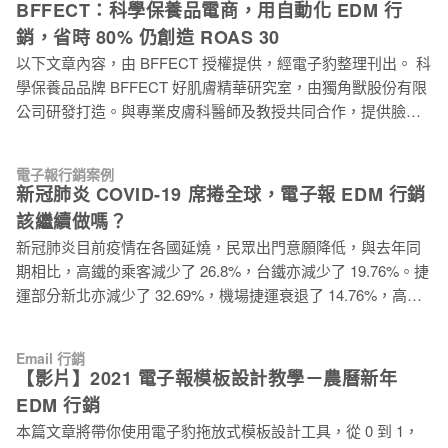
報，因此找了許久才找到電子豹，電子豹提供 API 讓
BFFECT：科學保養品電商，用自動化 EDM 行
商網站，需結合電子報、Facebook 社團、Facebook 粉絲專
WeddingDay 好婚市集能輕易的動態分眾，加上所見即所得的
銷，省時 80% 仍創造 ROAS 30
頁、Facebook 廣告、Line、簡訊、聊天機器人、自媒體、
編輯器，讓行銷人員不再需要透過前端設計師就能製作精美客
以下文章內容，由 BFFECT 授權提供，經電子豹整理刊出。 科
Google 廣告等行銷工具。善用多個行銷渠道，持續獲取新客
製的電子報，
學保養品品牌 BFFECT 好肌膚精華研究室，由獨角獸股份有限
戶，並同時維繫舊客戶關係，鞏固穩定的營收基本盤。 社群觸
公司研發打造。與專業皮膚科醫師及教授共同合作，提供臉部
及率僅剩 1~3%，難以喚回舊客，再行銷是電商成敗關鍵 烘焙
保濕、控油、抗老、美白、修復、抗痘及眼部保養等科學保養
找材料是一個以社群為基底的垂直電商，在社群經營上有一定
品。BFFECT 縮寫自「簡單而有效 Basic yet effective」。使命
的成熟度。擁有兩個 FB 社團，不重複人數高達 7 萬多人，為
電子報行銷案例
是用科學設計各種最具功效的配方，搭配最實惠的價格，讓任
業界成長速度最快的烘焙型社團，成長速度為業界的 2~3 倍。
新冠肺炎 COVID-19 席捲全球，電子報 EDM 行銷
何人都能根據膚況自由搭配，量身打造，輕鬆擁有「健康美
但即使在垂直領域的社群上有不小的聲量，身處於電商產業的
該繼續做嗎？
麗」的好肌膚狀態。透過品牌自建的電商網站，並運用
我們還是不可避免的遇到了廣告費日趨上升的問題。以電商來
新冠肺炎目前疫情在各國延燒，民眾出門意願降低，與去年同
Facebook 廣告、EDM 電子報、SMS 簡訊等行銷工具，在電商
說，廣
期相比，高鐵的乘客減少了 26.8%，台鐵亦減少了 19.76%。捷
紅海中攻下保養品市場的一席之地。 原自建系統不易大量寄
運部分新北亦減少了 32.69%，機場捷運衰退了 14.76%，高雄
信，到達率偏低 BFFECT 自架官網意味著所有周邊技術，都必
捷運則大跌 39.18%。人流減少，對於產業的影響也非常嚴峻，
需自行挑選解決方案並實際應用。當業績成長時，傳統的
據 Box Office Mojo 的統計，台灣的電影票房在 2020 年前 11
SMTP 串連 Gmail 發送信件的方式無法乘載大量的信件需求，
Email 行銷
週下降了超過 66%。而根據經濟部估計，商圈、夜市與傳統市
原自建系統若大量寄信會有到達率偏低的問題，也難以自行處
【影片】2021 電子報模板設計教學－農曆新年
場，營收衰退也 30% 到 50%；百貨及購物中心人潮則減少
理大量退信的狀況。同時還需要克服，發信系統整合 CRM 系
EDM 行銷
30%，影響業績約 20%；餐飲業業績則視規模，減少 10% 到
統的介接問題，達成自動化觸發信件以節省人力成本，例如：
本篇文章將帶你使用電子豹拖放式模板設計工具，從 0 到 1，
30%。 但縱然實體通路受到相當的影響，但虛擬通路其實正逢
歡迎信、訂