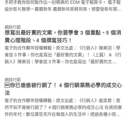
手把手教你如何製作出一封精美的 EDM 電子報賀卡。 電子報
成長的時機，對於企業而言，或許反而是數位轉型的最佳時
設計影片教學－農曆新年 農曆新年即將到來，想要發新年賀卡
機。只要行銷手段切中疫情，品牌也有機會在嚴峻的外部環境
卻苦無素材？電子豹幫你準備好了！只要下載我們提供給你的
下獲得成長，舉個例子，2011 的電影《全境擴散》在疫情爆發
新年圖片後，你就能自行利用電子豹的拖放式模板編輯器，輕
的狀態下反而更受到歡迎，從 1/20 起在 Google 上的搜尋數成
網路行銷
鬆製作屬於你自己的新年EDM 賀卡。如有疑問可以參考我們的
長了 89%，在 iTunes 上也上升到排行榜前 10 名。而廣為人知
想寫出最好賣的文案，你要學會 3 個重點、5 個消
教學影片，帶你一步一步操作。 （點擊下載）新年賀卡圖片素
的遊戲《瘟疫公司》在近期創下最高同時在線人數 8452 人，遠
費心理階段、4 個撰寫技巧！
材包（內含 3 張賀卡用圖） 接下來，拆解逐一步驟，從「新增
遠超過 2018 年時的紀錄 46
電子豹合作夥伴授權轉載，原文出處：《行銷人》陳美羽｜學
活動」到「設計內容」到「試寄一封」，輕鬆完成專業的 Email
會這 3 件事，你也能寫出「最好賣的文案」！（上篇） & 《行
設計。 Step1. 新增活動 新增活動頁面 1.1「新增活動」填寫基
銷人》陳美羽｜學會這 3 件事，你也能寫出「最好賣的文
本資料，按下一步。 1.2 設計內容選擇「拖放式編輯器」。
案」！（下篇） 廣告的終極目標，是要讓人「採取行動」，如
Step2: 設計內容 2.1 Email 整體設定 2.1.1 更改 email 背景顏
果廣告很精采、介紹很詳細，卻沒有帶來實質的效益，就等於
色。 2.2 設計內容 2.2.1 拖拉左側的「Logo」設計元
網路行銷
把大把鈔票撒在水裡，浪費預算，也浪費時間！到底應該要如
你已偷偷被行銷了！ 4 個行銷業務必學的成交心
何寫出「好賣的文案」呢？以下要和大家分享一些寫文案的
法
「原則與祕訣」，幫助你的文字更貼近人心，提高商品熱賣
電子豹合作夥伴授權轉載，原文出處：《行銷人》曲潔君｜竟
力！ 想要透過有效的廣告讓商品熱賣，首先最需要思考的，是
然不知不覺被行銷了？ 4 個行銷業務必學的成交心法 在資訊爆
你的產品可以帶給客戶什麼利益？寫文案之前，必須了解「人
炸的年代，數位廣告充斥在每個人的生活中，透過各種小徑穿
們到底想要什麼？」如果廣告主沒有從這樣的角度出發去思
梭在消費者的眼前。也因此，造就了「人人都懂一點行銷」的
考，製作出來的廣告往往都只是「自嗨」而已，因為人們最關
現象。因為實在看過太多廣告，每個人都能信手拈來幾個行銷