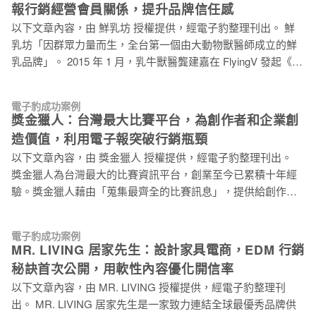
報行銷經營會員關係，提升品牌信任感
以下文章內容，由 鮮乳坊 授權提供，經電子豹整理刊出。 鮮
乳坊「因群眾力量而生，全台第一個由大動物獸醫師成立的鮮
乳品牌」。 2015 年 1 月，乳牛獸醫龔建嘉在 FlyingV 發起《白
色的力量，自己的牛奶自己救》募資專案，短短兩個月受到超
過 5,000 位贊助者支持，累計 608 萬元募資總額。因為群眾力
電子豹成功案例
量的支持，鮮乳坊誕生，開始了這一切革命的實踐！ 秉持追求
獎金獵人：台灣最大比賽平台，為創作者和企業創
更好的精神，鮮乳坊（慕渴股份有限公司）希望能以專業帶動
造價值，利用電子報突破行銷瓶頸
產業升級。耗時三年，鮮乳坊與酪農透過基因育種到單一乳源
以下文章內容，由 獎金獵人 授權提供，經電子豹整理刊出。
的生產管理，推出了屬於台灣自己的「A2β 酪蛋白鮮乳」，並
獎金獵人為台灣最大的比賽資訊平台，創業至今已累積十年經
於 2020 年 4 月在群眾募資平台，嘖嘖發起《台灣第一瓶 A2β
驗。獎金獵人藉由「蒐集最齊全的比賽訊息」，提供給創作
酪蛋白鮮乳》專案，不到一天的時間就突破了 120 萬元的集資
者、斜槓者、期待由比賽中自我成長者，追逐夢想的直達車。
目標，最終集資專案以 741 萬的贊助金額，成功創造農產品集
我們蒐集大量的創意類競賽與活動，並將他們有效分類，讓不
資紀錄，與酪農、群眾共同打造珍貴、稀有，屬於台灣的的一
電子豹成功案例
同領域的年輕人一起在這個巨型社群中徜徉。 獎金獵人提供專
瓶 A2β 酪蛋白鮮乳。 同時，於 2020年 底，鮮乳坊通過了國際
MR. LIVING 居家先生：設計家具電商，EDM 行銷
案一條龍活動統包、活動模組快速架站功能、客製化模組調整
B 型企業認證。鮮乳坊不只希望改變原有酪農產業的困難，更
秘訣首次公開，用軟性內容優化開信率
方案、簡易網頁廣宣、站內各種廣告版位廣宣、校園推廣（線
希望能夠創造一家「以人為本」的企業，無論是產
以下文章內容，由 MR. LIVING 授權提供，經電子豹整理刊
上、線下）、Google 聯播網、EDM 電子報訊推廣、社群經營
出。 MR. LIVING 居家先生是一家致力連結全球最優秀品牌供
與廣宣、新媒體規劃（Podcast、Clubhouse、Youtube）、創