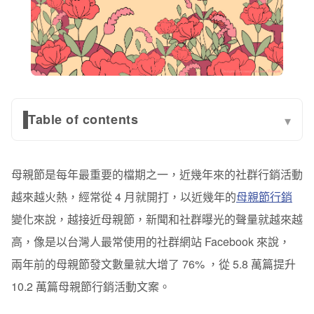
Table of contents
▾
一、鎖定媽媽客群，品牌跨界合作
母親節是每年最重要的檔期之一，近幾年來的社群行銷活動
案例：SHARP x ABC Cooking 教室
越來越火熱，經常從 4 月就開打，以近幾年的
母親節行銷
二、開設「母親節專區」，方便顧客直接挑選
變化來說，越接近母親節，新聞和社群曝光的聲量就越來越
案例 1：Lululemon
高，像是以台灣人最常使用的社群網站 Facebook 來說，
兩年前的母親節發文數量就大增了 76% ，從 5.8 萬篇提升
案例 2：Sephora
10.2 萬篇母親節行銷活動文案。
案例 3：Hahow 好學校