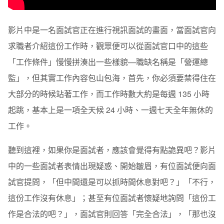
影片中是一名面試官正在進行視訊面試的畫面，當面試官向
求職者介紹這份工作時，觀眾便可以從面試官口中的這些
「工作條件」慢慢拼湊出一些樣貌—職缺名稱是「營運總
監」，但其實工作內容包山包海，首先，你必須要禁得住在
大部分的時候站著工作，而工作時數大約是每週 135 小時
起跳，基本上是一項全天候 24 小時、一週七天全年無休的
工作。
聽到這裡，如果你是面試者，應該會覺得有點詭異吧？影片
中的一些面試者表情出現疑惑、開始皺眉，有位面試便向面
試官提問，「但中間還是可以抓時間休息對吧？」「不行，
這份工作沒有休息」；甚至有位面試者懷疑地詢問「這份工
作是合法的吧？」，面試官則回答「完全合法」，「那也沒