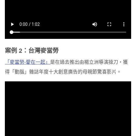
案例 2：台灣麥當勞
「麥當勞-愛在一起」
是在過去推出由楊立洲導演操刀，獲
得「動腦」雜誌年度十大創意廣告的母親節驚喜影片。