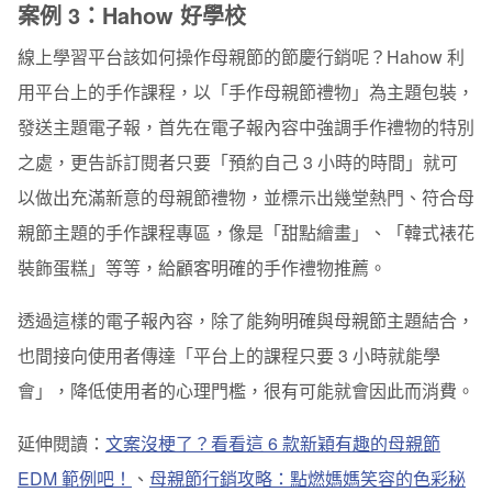
案例 3：Hahow 好學校
線上學習平台該如何操作母親節的節慶行銷呢？Hahow 利
用平台上的手作課程，以「手作母親節禮物」為主題包裝，
發送主題電子報，首先在電子報內容中強調手作禮物的特別
之處，更告訴訂閱者只要「預約自己 3 小時的時間」就可
以做出充滿新意的母親節禮物，並標示出幾堂熱門、符合母
親節主題的手作課程專區，像是「甜點繪畫」、「韓式裱花
裝飾蛋糕」等等，給顧客明確的手作禮物推薦。
透過這樣的電子報內容，除了能夠明確與母親節主題結合，
也間接向使用者傳達「平台上的課程只要 3 小時就能學
會」，降低使用者的心理門檻，很有可能就會因此而消費。
延伸閱讀：
文案沒梗了？看看這 6 款新穎有趣的母親節
EDM 範例吧！
、
母親節行銷攻略：點燃媽媽笑容的色彩秘