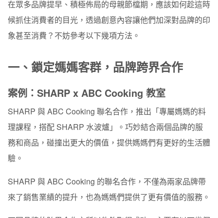
在眾多品牌提早、積極佈局的母親節檔期，應該如何趁這時
三、從母親角色，引發消費者的共感
候抓住消費者的目光，透過創意內容讓他們加深對品牌的印
案例 1：台灣高鐵
象甚至消費？不妨參考以下幾項方法。
案例 2：台灣麥當勞
一、鎖定媽媽客群，品牌跨界合作
案例 3：美國賀卡公司 American Greeting’s
四、用我們的服務，減輕媽媽的辛勞
案例：SHARP x ABC Cooking 教室
案例 1：Uber
SHARP 與 ABC Cooking 聯名合作，推出「專屬媽媽的料
理課程，搭配 SHARP 水波爐」。巧妙結合兩個品牌的服
案例 2：肯德基
務和商品，碰撞出更大的價值，提供媽媽們有更好的生活體
案例 3 ：Google
驗。
五、母親節行銷的搞怪創意
SHARP 與 ABC Cooking 的聯名合作，不僅為兩家品牌帶
案例：蝦皮購物
來了銷售業績的提升，也為媽媽們提供了更有價值的服務。
節慶共鳴＋品牌風格＝成功的母親節行銷