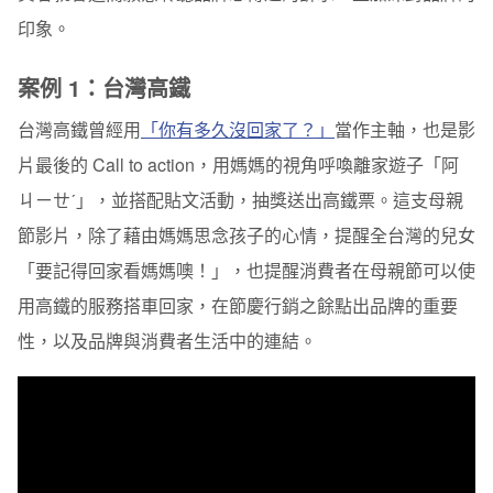
印象。
案例 1：台灣高鐵
台灣高鐵曾經用
「你有多久沒回家了？」
當作主軸，也是影
片最後的 Call to action，用媽媽的視角呼喚離家遊子「阿
ㄐㄧㄝˊ」，並搭配貼文活動，抽獎送出高鐵票。這支母親
節影片，除了藉由媽媽思念孩子的心情，提醒全台灣的兒女
「要記得回家看媽媽噢！」，也提醒消費者在母親節可以使
用高鐵的服務搭車回家，在節慶行銷之餘點出品牌的重要
性，以及品牌與消費者生活中的連結。