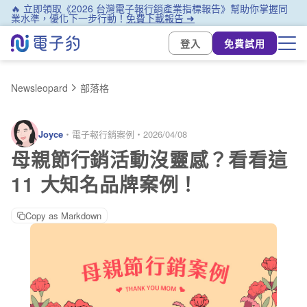
🔥 立即領取《2026 台灣電子報行銷產業指標報告》幫助你掌握同
業水準，優化下一步行動！
免費下載報告 ➜
登入
免費試用
Newsleopard
部落格
Joyce
・
電子報行銷案例
・
2026/04/08
母親節行銷活動沒靈感？看看這
11 大知名品牌案例！
Copy as Markdown