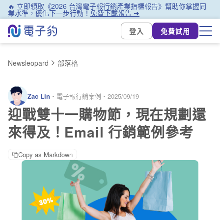
🔥 立即領取《2026 台灣電子報行銷產業指標報告》幫助你掌握同
業水準，優化下一步行動！
免費下載報告 ➜
登入
免費試用
Newsleopard
部落格
Zac Lin
・
電子報行銷案例
・
2025/09/19
迎戰雙十一購物節，現在規劃還
來得及！Email 行銷範例參考
Copy as Markdown