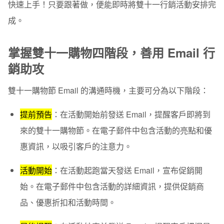
快速上手！只要跟著做，便能即時將雙十一行銷活動安排完
4. 延長熱潮
成。
選用專業級 EDM 設計工具，為雙十一行銷活動加分！
掌握雙十一購物四階段，善用 Email 行
銷助攻
雙十一購物節 Email 的溝通時機，主要可分為以下階段：
提前預告
：在
活動開始前
發送 Email，提醒客戶即將到
來的雙十一購物節。在電子郵件中包含活動的亮點和優
惠資訊，以吸引客戶的注意力。
活動開始
：在
活動起跑當天
發送 Email，宣布促銷開
始。在電子郵件中包含活動的詳細資訊，提供促銷商
品、優惠折扣和活動時間。