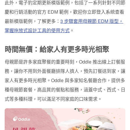
此外，電子豹定期更新模版範例，包括了一系列針對不同節
預算有限：仍想給媽媽最好的，別擔心，都幫你算好了！
慶和行銷活動的官方 EDM 範例，歡迎你立即登入系統查看
出貨保證：給母親的禮物隔天出貨？安心了！
最新模版範例，了解更多：
3 步驟套用母親節 EDM 版型，
掌握拖放式設計工具的使用方式
。
倒數計時：母親專屬優惠將在 XX 小時 XX 分鐘後結束！
套用母親節模版，3 步驟完成 EDM 設計
時間無價：給
家人有更多時光相聚
你學會在母親節，如何做節慶行銷了嗎？
母親節是許多家庭聚餐的重要時刻，Oddle 推出線上訂餐服
務，讓你不用到外面餐廳排隊人擠人，預先訂餐送到家，讓
家人有更多時光相聚。Oddle
與多家知名餐廳合作，提供多
種母親節套餐，
高品質的餐點和服務，涵蓋中式、西式、日
式等多種料理，可以滿足不同家庭的口味需求。