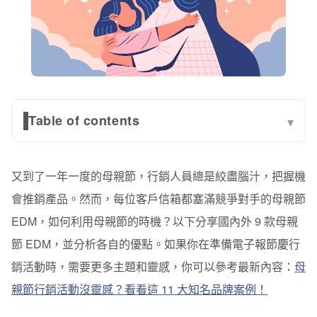
Table of contents
▾
時間無價：給家人有更多時光相聚
又到了一年一度的母親節，行銷人員總是絞盡腦汁，把握機
健康第一：協助她管理健康，重視她的身體狀況
會推銷產品。然而，每位客戶信箱都塞滿競爭對手的母親節
創造回憶：為家人打造專屬的旅遊時光
EDM，如何利用母親節的時機？以下分享國內外 9 款母親
節 EDM，並分析各自的優點。如果你在準備電子報節慶行
想像空間：買的不是產品，而是給母親溫暖的陪伴
銷活動時，需要更多主題和靈感，你可以參考最新內容：
母
互動體驗：利用 GIF，營造母親節氛圍，提升參與感
親節行銷活動沒靈感？看看這 11 大知名品牌案例！
貼合主題：內容符合母親節和品牌風格