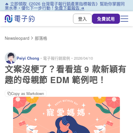
🔥 立即領取《2026 台灣電子報行銷產業指標報告》幫助你掌握同
業水準，優化下一步行動！
免費下載報告 ➜
登入
免費試用
Newsleopard
部落格
Peiyi Chong
・
電子報行銷案例
・
2026/04/10
文案沒梗了？看看這 9 款新穎有
趣的母親節 EDM 範例吧！
Copy as Markdown