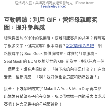
送媽媽衣服，與漂亮媽媽度過溫馨時光（Photo from:
Freshrelevance
）
互動體驗：利用 GIF，營造母親節氛
圍，提升參與感
總覺得圖片冷冰冰的很無聊，很難引起客戶的共鳴？有時寫
了很多文字，但其實客戶根本沒看？
試試製作 GIF 吧
！網
路搜尋平台 Seat Geek 提供演唱會、球賽的訂票服務。
Seat Geek 的 EDM 以對話框的 GIF 圖為主，對話訊息一個
一個彈出，讓客戶很好奇：「接下來的內容是什麼？」這也
營造一種參與感：「啊！我好像也會這麼和媽媽說話！」
接著，下方顯眼的文字 Make It A You & Mom Day 再次點
出媽媽只希望孩子陪在身邊，所以帶媽媽一同觀看表演或球
賽吧！這會是最棒的母親節禮物！