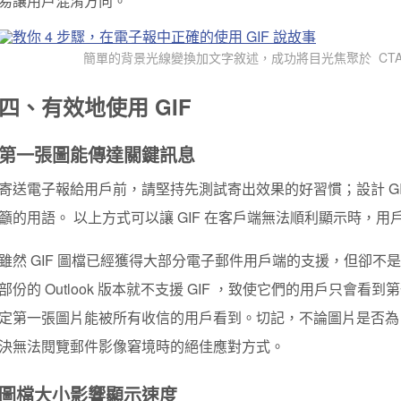
易讓用戶混淆方向。
簡單的背景光線變換加文字敘述，成功將目光焦聚於 CT
四、有效地使用 GIF
第一張圖能傳達關鍵訊息
寄送電子報給用戶前，請堅持先測試寄出效果的好習慣；設計 G
籲的用語。 以上方式可以讓 GIF 在客戶端無法順利顯示時，
雖然 GIF 圖檔已經獲得大部分電子郵件用戶端的支援，但卻
部份的 Outlook 版本就不支援 GIF ，致使它們的用戶只會看到
定第一張圖片能被所有收信的用戶看到。切記，不論圖片是否為 G
決無法閱覽郵件影像窘境時的絕佳應對方式。
圖檔大小影響顯示速度