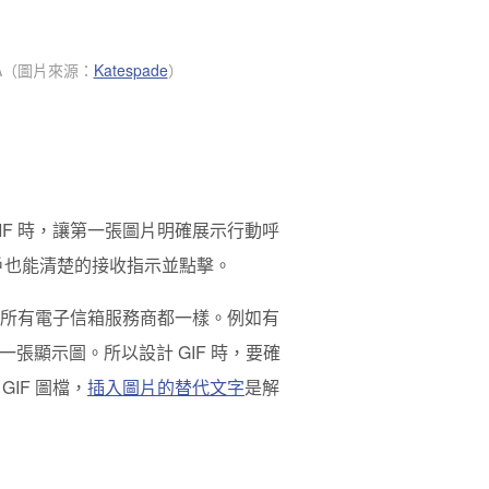
A
（圖片來源：
Katespade
）
IF 時，讓第一張圖片明確展示行動呼
用戶也能清楚的接收指示並點擊。
不是所有電子信箱服務商都一樣。例如有
第一張顯示圖。所以設計 GIF 時，要確
IF 圖檔，
插入圖片的替代文字
是解