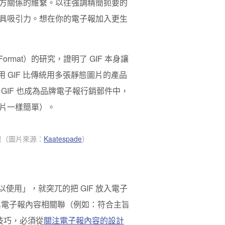
方關係的維繫。以往強調精簡扼要的
具吸引力。想在你的電子報加入更生
e Format）的研究，證明了 GIF 本身讓
 GIF 比傳統用多張靜態圖片的產品
GIF 也成為品牌電子報行銷郵件中，
片一樣簡單）。
果
（圖片來源：
Kaatespade
）
使用」，就突兀的把 GIF 放入電子
是應與電子報內容相關聯（例如：符合主旨
要技巧，必須從
關注電子報內容的設計