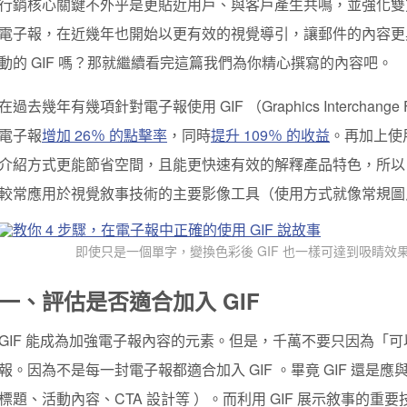
行銷核心關鍵不外乎是更貼近用戶、與客戶產生共鳴，並強化雙
電子報，在近幾年也開始以更有效的視覺導引，讓郵件的內容更
動的 GIF 嗎？那就繼續看完這篇我們為你精心撰寫的內容吧。
在過去幾年有幾項針對電子報使用 GIF （Graphics Interchang
電子報
增加 26％ 的點擊率
，同時
提升 109％ 的收益
。再加上使用
介紹方式更能節省空間，且能更快速有效的解釋產品特色，所以 
較常應用於視覺敘事技術的主要影像工具（使用方式就像常規圖
即使只是一個單字，變換色彩後 GIF 也一樣可達到吸睛效
一、評估是否適合加入 GIF
GIF 能成為加強電子報內容的元素。但是，千萬不要只因為「可以
報。因為不是每一封電子報都適合加入 GIF 。畢竟 GIF 還
標題、活動內容、CTA 設計等 ）。
而利用 GIF 展示敘事的重