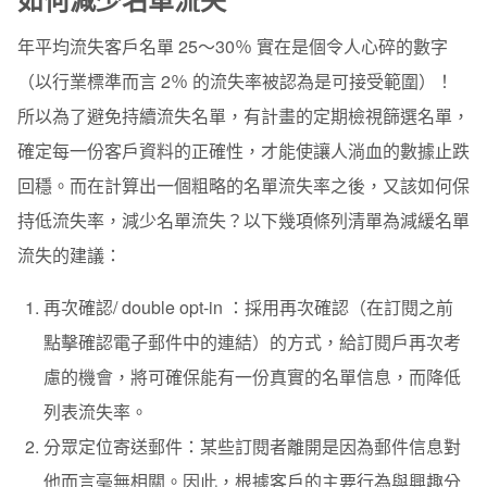
年平均流失客戶名單 25～30％ 實在是個令人心碎的數字
（以行業標準而言 2％ 的流失率被認為是可接受範圍）！
所以為了避免持續流失名單，有計畫的定期檢視篩選名單，
確定每一份客戶資料的正確性，才能使讓人淌血的數據止跌
回穩。
而在計算出一個粗略的名單流失率之後，又該如何保
持低流失率，減少名單流失？以下幾項條列清單為減緩名單
流失的建議：
再次確認/ double opt-in ：
採用再次確認（在訂閱之前
點擊確認電子郵件中的連結）的方式，給訂閱戶再次考
慮的機會，將可確保能有一份真實的名單信息，而降低
列表流失率。
分眾定位寄送郵件
：某些訂閱者離開是因為郵件信息對
他而言毫無相關。因此，根據客戶的主要行為與興趣分