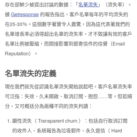
存在卻鮮少被提出討論的數據：「
名單流失
」（流失率）。
名單流失的嚴重性
據
Getresponse
的報告指出，客戶名單每年的平均流失約
在25-30％。這個數字著實令人震驚，因為這代表著我們的
流失率如何計算
名單增長率必須得超出名單的流失率，才不致讓有效的客戶
如何減少名單流失
名單比例被壓縮，而間接影響到郵寄信件的信譽（Email
結論
Reputation）。
名單流失的定義
現在我們就先從認識名單流失開始說起吧。
客戶名單流失率
可泛指：失效、久未開啟、取消訂閱、抱怨……等。但若細
分，又可概括分為兩種不同的流失判讀：
顯性流失（ Transparent churn ）：包括自行取消訂閱
的收件人、系統報告為垃圾郵件，永久退信（ Hard