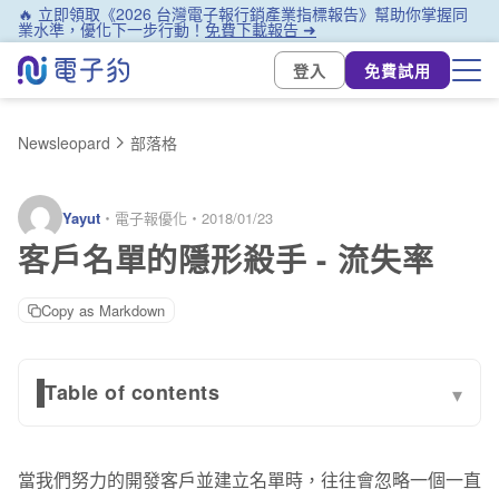
🔥 立即領取《2026 台灣電子報行銷產業指標報告》幫助你掌握同
業水準，優化下一步行動！
免費下載報告 ➜
登入
免費試用
Newsleopard
部落格
Yayut
・
電子報優化
・
2018/01/23
客戶名單的隱形殺手 - 流失率
Copy as Markdown
Table of contents
▾
名單流失的定義
當我們努力的開發客戶並建立名單時，往往會忽略一個一直
隱性因素的原因