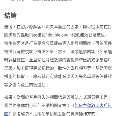
結論
最後，在初步瞭解客戶流失率產生的因素，即可從事前在訂
閱步驟先採取再次確認/ double opt-in減低無效郵址產生，
然後依照客戶行為屬性分眾提高個人化與相關度，再依郵件
寄送狀況檢視客戶寄送名單，將不活躍或退信的客戶名單適
時調整修正，並且關注發送數據的變化適時徵詢或蒐集客戶
反饋，加上展現專業紀律的一致性的寄送頻率等，基礎因應
措施的採取下，應該就可有效能減少因流失名單導致信譽評
等影響而產生的後遺症。
如果，對關於客戶流失的相關信息與解決方式還意猶未盡，
我們
建議你們可延伸閱讀相關文章：《
如何主動取消客戶訂
閱
》參考解決不活躍名單接收意願的實際操作方式。