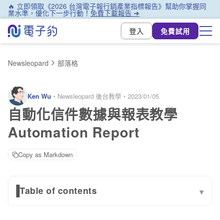
🔥 立即領取《2026 台灣電子報行銷產業指標報告》幫助你掌握同
業水準，優化下一步行動！
免費下載報告 ➜
登入
免費試用
Newsleopard
部落格
Ken Wu
・
Newsleopard 後台教學
・
2023/01/05
自動化信件數據與報表教學
Automation Report
Copy as Markdown
Table of contents
▾
自動化腳本資訊