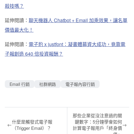
殺技嗎？
延伸閱讀：
聊天機器人 Chatbot + Email 加乘效果，讓名單
價值最大化！
延伸閱讀：
電子豹 x justfont：凝書體募資大成功，竟靠電
子報創造 640 倍投資報酬？
Email 行銷
社群網路
電子報內容行銷
那些企業從沒注意過的關
什麼是觸發式電子報
鍵數字：5分鐘學會如何
←
→
（Trigger Email）？
計算電子報用戶「終身價