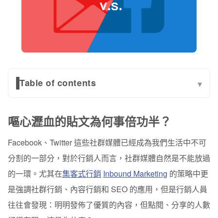
Table of contents
▾
嘔心瀝血的貼文為何事倍功半？
嘔心瀝血的貼文為何事倍功半？
利用電子報讓社群行銷加分
Facebook、Twitter 這些社群媒體已經成為我們生活中不可
六個為什麼社群行銷要結合電子報的理由：
分割的一部分，對於行銷人而言，社群媒體自然是不能放過
分析使用者常用平台
的一環。尤其在
集客式行銷
Inbound Marketing
的策略中更
吸引潛在客戶
是強調社群行銷、內容行銷和 SEO 的應用，
但是行銷人員
往往會發現：
明明發佈了優質的內容，但點閱、分享的人數
訂閱者分眾