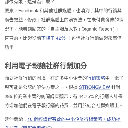
卻很有限，這是為什麼？
A/B Test
原來，Facebook 和其他社群媒體，也嗅到了其中的行銷與
介面優化
廣告效益，修改了社群媒體上的演算法，在未付費發佈的情
況下，能看到貼文的「自主觸及人數 ( Organic Reach ) 」
結論
直直落，比起從前
下降了 42％
！難怪社群行銷做起來事倍
功半！
利用電子報讓社群行銷加分
面對社群行銷的困境，在許多中小企業的
行銷策略
中，電子
報可能是公認的解決方案之一，根據
STRONGVIEW
針對
295 位商業主管的訪問調查顯示：有 44.75% 的行銷人計畫
將增加他們在電子報行銷的花費，並用於結合社群媒體上。
延伸閱讀：
10 個經證實有效的中小企業行銷策略，成功提