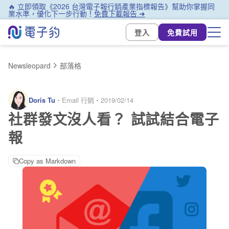
🔥 立即領取《2026 台灣電子報行銷產業指標報告》幫助你掌握同
業水準，優化下一步行動！
免費下載報告 ➜
登入
免費試用
Newsleopard
部落格
Doris Tu
・
Email 行銷
・
2019/02/14
社群發文沒人看？ 試試結合電子
報
Copy as Markdown