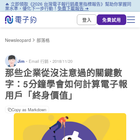
🔥 立即領取《2026 台灣電子報行銷產業指標報告》幫助你掌握同
業水準，優化下一步行動！
免費下載報告 ➜
登入
免費試用
Newsleopard
部落格
Jim
・
Email 行銷
・
2018/11/20
那些企業從沒注意過的關鍵數
字：5分鐘學會如何計算電子報
用戶「終身價值」
Copy as Markdown