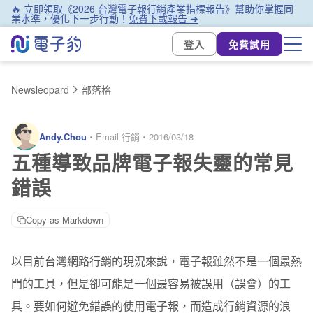
🔥 立即領取《2026 台灣電子報行銷產業指標報告》幫助你掌握同
業水準，優化下一步行動！
免費下載報告 ➜
登入
免費試用
Newsleopard
部落格
Andy.Chou
・
Email 行銷
・
2016/03/18
五種導致品牌電子報失靈的常見
錯誤
Copy as Markdown
以目前台灣網路行銷的現況來說，電子報雖然不是一個最熱
門的工具，但是卻可能是一個最容易被誤用（誤會）的工
具。要如何避免錯誤的使用電子報，而造成行銷資源的浪