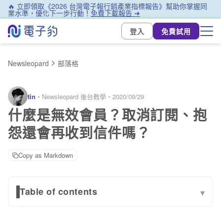
🔥 立即領取《2026 台灣電子報行銷產業指標報告》幫助你掌握同
業水準，優化下一步行動！
免費下載報告 ➜
登入
免費試用
Newsleopard
部落格
tin
・
Newsleopard 後台教學
・
2020/09/29
什麼是無效會員？取消訂閱、抱
怨還會再收到信件嗎？
Copy as Markdown
Table of contents
▾
系統退信