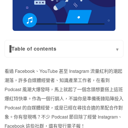
Table of contents
▾
為什麼 Podcast 節目愛發 Email？
看過 Facebook、YouTube 甚至 Instagram 流量紅利的潮起
皆為低社群感、高親密感的溝通方式
潮落，許多自媒體經營者、知識產業工作者，在看到
增加與聽眾間的「互動性」
Podcast 風潮大爆發時，馬上就起了一個念頭想要搭上這班
受眾適合深度溝通
爆紅特快車。作為一個行銷人，不論你是準備衝鋒陷陣投入
Podcast 的自媒體經營，或是已經在尋找合適的業配合作對
Podcast 節目發電子報的 4 大優點
象。你有發現嗎？不少 Podcast 節目除了經營 Instagram、
優點 1：更直接的行動呼籲
Facebook 這些社群，還有發行電子報！