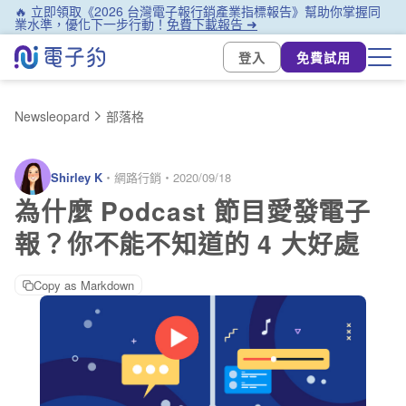
🔥 立即領取《2026 台灣電子報行銷產業指標報告》幫助你掌握同
業水準，優化下一步行動！
免費下載報告 ➜
登入
免費試用
Newsleopard
部落格
Shirley K
・
網路行銷
・
2020/09/18
為什麼 Podcast 節目愛發電子
報？你不能不知道的 4 大好處
Copy as Markdown