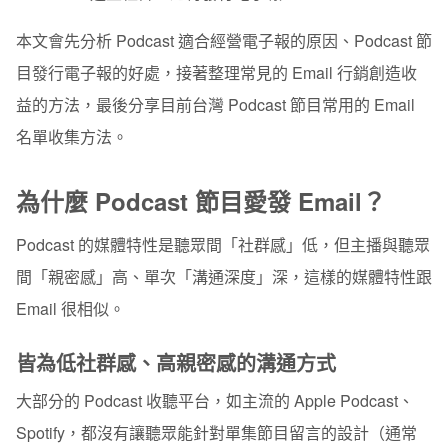
優點 2：再行銷確保聽眾回流
本文會先分析 Podcast 適合經營電子報的原因、Podcast 節
優點 3：可發布差異化的內容
目發行電子報的好處，接著整理常見的 Email 行銷創造收
優點 4：可將粉絲導入其他管道
益的方法，最後分享目前台灣 Podcast 節目常用的 Email
名單收集方法。
Podcaster 怎麼用 Email 行銷賺錢？
1. 聯盟行銷
為什麼 Podcast 節目愛發 Email？
2. 銷售自己的產品
Podcast 的媒體特性是聽眾間「社群感」低，但主播與聽眾
3. 收費電子報
間「親密感」高、單次「溝通深度」深，這樣的媒體特性跟
4. 業配的加值服務
Email 很相似。
Podcast 節目如何搜集 Email 名單？
皆為低社群感、高親密感的溝通方式
享受 Podcast 流量紅利，同時居安思危經營再行銷管道
大部分的 Podcast 收聽平台，如主流的 Apple Podcast、
Spotify，都沒有讓聽眾能針對單集節目留言的設計（通常