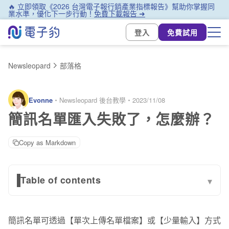
🔥 立即領取《2026 台灣電子報行銷產業指標報告》幫助你掌握同
業水準，優化下一步行動！
免費下載報告 ➜
登入
免費試用
Newsleopard
部落格
Evonne
・
Newsleopard 後台教學
・
2023/11/08
簡訊名單匯入失敗了，怎麼辦？
Copy as Markdown
Table of contents
▾
一、整份檔案失敗
簡訊名單可透過【單次上傳名單檔案】或【少量輸入】方式
二、部分名單失敗