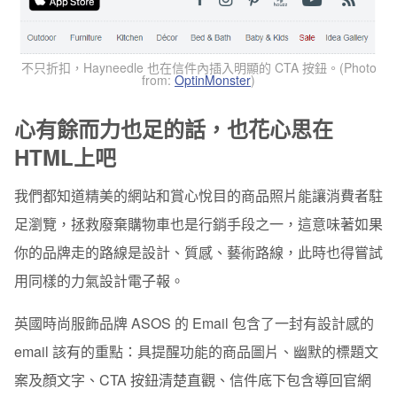
不只折扣，Hayneedle 也在信件內插入明顯的 CTA 按鈕。(Photo
from:
OptinMonster
)
心有餘而力也足的話，也花心思在
HTML上吧
我們都知道精美的網站和賞心悅目的商品照片能讓消費者駐
足瀏覽，拯救廢棄購物車也是行銷手段之一，這意味著如果
你的品牌走的路線是設計、質感、藝術路線，此時也得嘗試
用同樣的力氣設計電子報。
英國時尚服飾品牌 ASOS 的 Email 包含了一封有設計感的
email 該有的重點：具提醒功能的商品圖片、幽默的標題文
案及顏文字、CTA 按鈕清楚直觀、信件底下包含導回官網