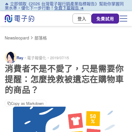
🔥 立即領取《2026 台灣電子報行銷產業指標報告》幫助你掌握同
業水準，優化下一步行動！
免費下載報告 ➜
登入
免費試用
Newsleopard
部落格
Ray
・
電子報優化
・
2019/07/15
消費者不是不愛了，只是需要你
提醒：怎麼挽救被遺忘在購物車
的商品？
Copy as Markdown