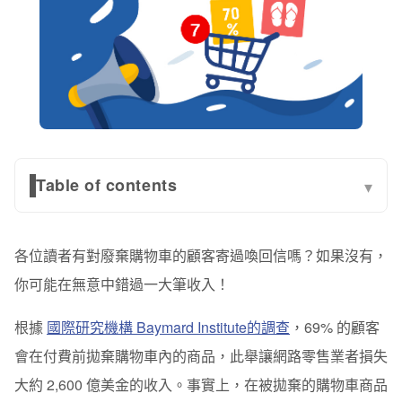
Table of contents
▾
提醒消費者：你知道你拋棄什麼嗎？
各位讀者有對廢棄購物車的顧客寄過喚回信嗎？如果沒有，
文案設計：更貼近消費者想法
你可能在無意中錯過一大筆收入！
提供適當折扣
根據
國際研究機構 Baymard Institute的調查
，69% 的顧客
心有餘而力也足的話，也花心思在HTML上吧
會在付費前拋棄購物車內的商品，此舉讓網路零售業者損失
總結：能夠拯救購物車、提高消費者購買意願的電子報是
大約 2,600 億美金的收入。事實上，在被拋棄的購物車商品
什麼？