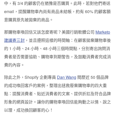
中，有 3/4 的顧客仍在猶豫是否購買。此時，若對他們寄送
email，提醒購物車內尚有商品未結帳，約有 60% 的顧客願
意購買原先被拋棄的商品。
那購物車喚回信又該怎麼寄呢？美國行銷軟體公司
Marketo
建議寄三封
，並且遵照這樣的時間軸：在顧客拋棄購物車後
的 1 小時、24 小時、48 小時三個時間點，分別寄出詢問消
費者是否需要協助、購物車到期警告，及鼓勵消費者完成消
費的內容。
除此之外，Shopify 企劃專員
Dan Wang
閱歷近 50 個品牌
的成功喚回客戶的案例，整理出拯救廢棄購物車的四大重
點：提醒消費者、貼近消費者的文案、提供折扣及符合品牌
形象的網頁設計。讓你的購物車喚回信能夠動之以情、說之
以理，成功換回顧客的心！