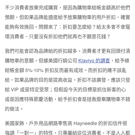
不少消費者放棄完成購買，是因為購物車結帳金額高於他們
預期，但如果品牌能適度給予放棄購物車的用戶折扣，確實
能夠有效挽回。問題來了：折扣要怎麼給？給太多會不會寵
壞消費者、只要沒有折扣他們就再也不願意花錢？
我們可能會認為品牌給的折扣越多，消費者才更有回頭付清
購物車的意願，但據美國行銷公司
Klaviyo 的調查
，給予總
結帳金額 5%-10% 折扣反而最有成效。而折扣的確不該亂
給，如果品牌的目的是提高收益，折扣不該廣發，應該只發
給 VIP 或是特定受眾；但假設今天的目標是抓住新客的心
或是因應特殊節慶活動，給予折扣會是拯救廢棄購物車不錯
的做法。
美國家飾、戶外用品網路零售商 Hayneedle 的折扣信件很
強調「一對一」的特性，只專屬給這位消費者，不是人人都