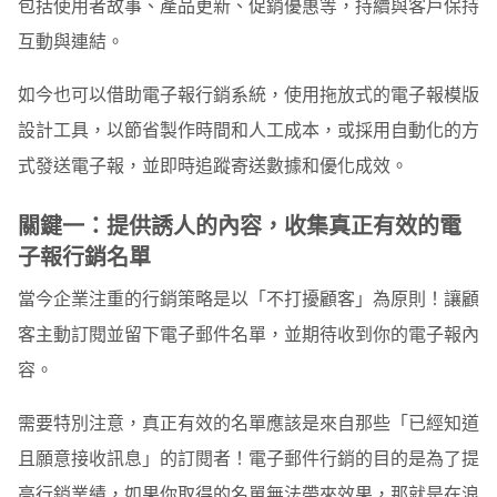
包括使用者故事、產品更新、促銷優惠等，持續與客戶保持
07 使用者回饋與滿意度調查
互動與連結。
08 專屬品牌的周年慶活動
如今也可以借助電子報行銷系統，使用拖放式的電子報模版
設計工具，以節省製作時間和人工成本，或採用自動化的方
09 應景的節慶行銷活動
式發送電子報，並即時追蹤寄送數據和優化成效。
10 Upselling 和 Cross-selling
關鍵一：提供誘人的內容，收集真正有效的電
追蹤電商平台數據，優化電子報行銷轉換率
子報行銷名單
現在開始你的電子報行銷活動
當今企業注重的行銷策略是以「不打擾顧客」為原則！讓顧
客主動訂閱並留下電子郵件名單，並期待收到你的電子報內
容。
需要特別注意，真正有效的名單應該是來自那些「已經知道
且願意接收訊息」的訂閱者！電子郵件行銷的目的是為了提
高行銷業績，如果你取得的名單無法帶來效果，那就是在浪