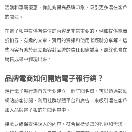
活動和專屬優惠，你能夠提高品牌印象，吸引更多潛在客戶
第一階段：認知 Awareness
的關注。
第二階段：考慮 Consideration
在電子報中提供有價值的內容是非常重要的，例如提供電商
第三階段：決策 Decision
折扣券、有趣的文章、實用的資訊和使用者經驗分享等。這
第四階段：保留 Retention
些內容有助於建立顧客對品牌的信任和忠誠度，最終也會在
電商必學 10 個電子報內容策略，有效提高訂單轉換率
銷售成果中體現出來。
01 歡迎品牌會員
品牌電商如何開始電子報行銷？
02 幫助顧客認識品牌價值
進行電子報行銷首先需要建立一個訂閱名單。可以透過鼓勵
03 強化商品獨特賣點
網站訪客訂閱、利用社群媒體平台和廣告，來吸引潛在客戶
04 分享使用者故事或產品見證
加入品牌電子報的訂閱名單中。
05 新會員專屬的首購優惠
接著要確保提供誘人的內容，符合目標受眾的興趣和需求，
06 購物車未結帳限時折扣