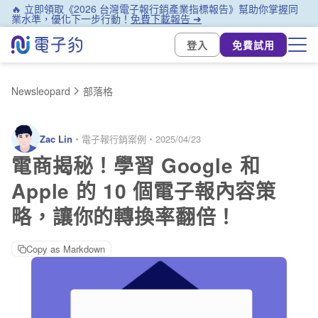
🔥 立即領取《2026 台灣電子報行銷產業指標報告》幫助你掌握同
業水準，優化下一步行動！
免費下載報告 ➜
登入
免費試用
Newsleopard
部落格
Zac Lin
・
電子報行銷案例
・
2025/04/23
電商揭秘！學習 Google 和
Apple 的 10 個電子報內容策
略，讓你的轉換率翻倍！
Copy as Markdown