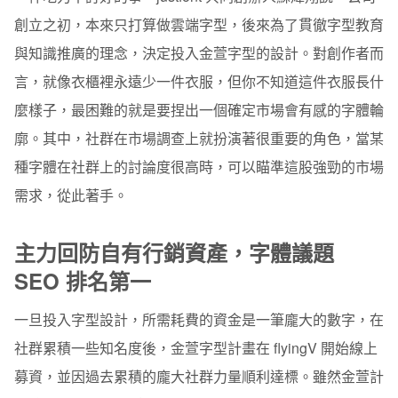
創立之初，本來只打算做雲端字型，後來為了貫徹字型教育
與知識推廣的理念，決定投入金萱字型的設計。對創作者而
言，就像衣櫃裡永遠少一件衣服，但你不知道這件衣服長什
麼樣子，最困難的就是要捏出一個確定市場會有感的字體輪
廓。其中，社群在市場調查上就扮演著很重要的角色，當某
種字體在社群上的討論度很高時，可以瞄準這股強勁的市場
需求，從此著手。
主力回防自有行銷資產，字體議題
SEO 排名第一
一旦投入字型設計，所需耗費的資金是一筆龐大的數字，在
社群累積一些知名度後，金萱字型計畫在 flyingV 開始線上
募資，並因過去累積的龐大社群力量順利達標。雖然金萱計