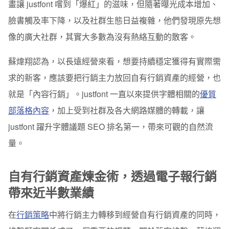
畫讓 justfont 嚐到「爆紅」的滋味，但隨著曝光成本增加、
臉書觸及率下降，以及社群生態日益複雜，他們發現原先想
像的廣大社群，其實大多數為沒有熱絡互動的散客
。
蘇煒翔認為，以長遠經營來看，想要持續穩定獲得有實際需
求的新客，應該要把行銷主力放回自有行銷資產的經營，也
就是「內容行銷」。justfont 一直以來提供字體相關的
優質
部落格內容
，加上受到社群及各大網路媒體的轉載，讓
justfont 躍升字體議題 SEO 排名第一，帶來可觀的自然流
量。
自有行銷資產煉金術，透過電子報行銷
帶來近半數業績
在
行銷策略
中將行銷主力轉移到經營自有行銷資產的同時，