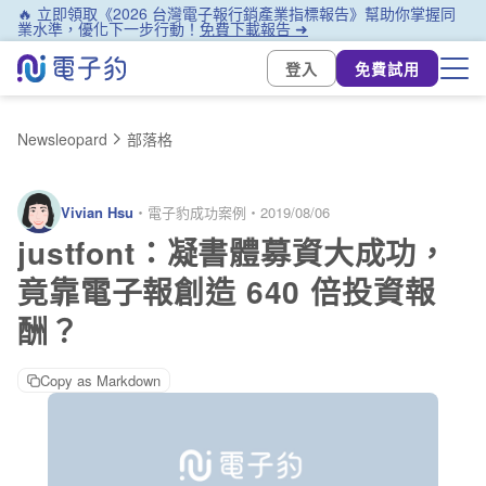
🔥 立即領取《2026 台灣電子報行銷產業指標報告》幫助你掌握同
業水準，優化下一步行動！
免費下載報告 ➜
登入
免費試用
Newsleopard
部落格
Vivian Hsu
・
電子豹成功案例
・
2019/08/06
justfont：凝書體募資大成功，
竟靠電子報創造 640 倍投資報
酬？
Copy as Markdown