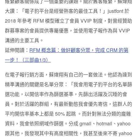
維繫顧客關係成了一個重要的課題。關於舊客維繫，蘇煒翔
大讚：「電子豹平台是經營熟客的最佳工具！」justfont 於
2018 年參考
RFM 模型
確立了會員 VVIP 制度，對曾經贊助
群募專案的會員提供專屬優惠，並使用電子報作為與 VVIP
溝通的主要工具。
延伸閱讀：
RFM 概念篇：做好顧客分眾，完成 CRM 的第
一步！（
三部曲
1/3）
在電子報行銷方面，蘇煒翔有自己的一套做法。他認為達到
精準溝通的關鍵是
名單分眾
：「我會用電子豹平台的名單篩
選功能，以開信率作為篩選基準，先篩出活躍及沉睡的會
員。對於活躍的群組，有最新動態我會優先寄信，這群人的
平均開信率基本上都是 50% 起跳 。而針對無法分類的龐雜
資料，我會依照網域作篩選。分成 gmail、hotmail、yahoo
跟其他，我發現其中有高度相關性，我甚至後來不寄 yahoo