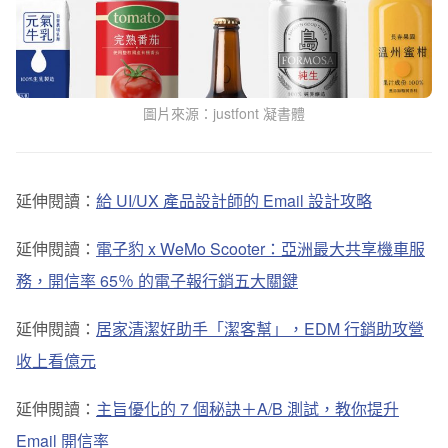
圖片來源：justfont 凝書體
延伸閱讀：
給 UI/UX 產品設計師的 Email 設計攻略
延伸閱讀：
電子豹 x WeMo Scooter：亞洲最大共享機車服
務，開信率 65％ 的電子報行銷五大關鍵
延伸閱讀：
居家清潔好助手「潔客幫」，EDM 行銷助攻營
收上看億元
延伸閲讀：
主旨優化的 7 個秘訣＋A/B 測試，教你提升
Email 開信率