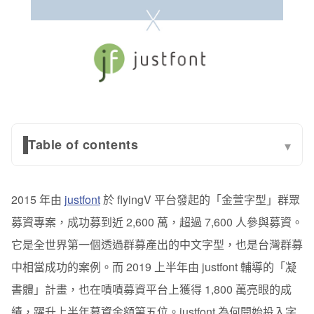
Table of contents
▾
落實字體教育，創造金萱字型
2015 年由
justfont
於 flyingV 平台發起的「金萱字型」群眾
主力回防自有行銷資產，字體議題 SEO 排名第一
募資專案，成功募到近 2,600 萬，超過 7,600 人參與募資。
自有行銷資產煉金術，透過電子報行銷帶來近半數業績
它是全世界第一個透過群募產出的中文字型，也是台灣群募
中相當成功的案例。而 2019 上半年由 justfont 輔導的「凝
多元化經營，站穩中文字型市場
書體」計畫，也在嘖嘖募資平台上獲得 1,800 萬亮眼的成
績，躍升上半年募資金額第五位。justfont 為何開始投入字