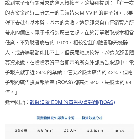
說到電子報行銷帶來的驚人轉換率，蘇煒翔提到：「有一次
的專案金額近二分之一的業績皆來自 VVIP 的電子報，只要
催下去就有基本盤、基本的營收，這是經營自有行銷資產所
帶來的價值。電子報行銷厲害之處，在於訂單獲取成本相當
低廉，不到臉書廣告的 1/100，相較當紅的臉書聊天機器
人，或許爆發動能比不上，但長尾效應較好。以這次
凝書體
募資來說，在嘖嘖
募資
平台顯示的所有外部廣告來源中，電
子報貢獻了近 24% 的業績，僅次於臉書廣告的 42%，但電
子報的廣告投資報酬率 (ROAS) 卻高達 640 ，是臉書的 64
倍。
」
延伸閱讀：
輕鬆追蹤 EDM 的廣告投資報酬(ROAS)