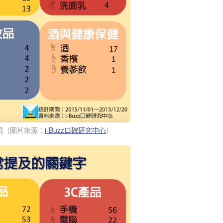
現（
圖片來源：
i-Buzz口碑研究中心
）