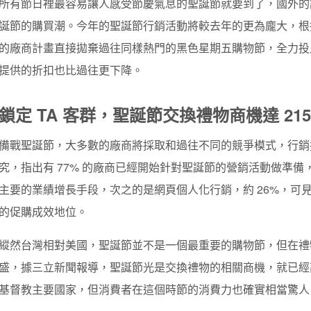
所有節日裡最容易讓人感受節慶氣息的聖誕節就要到了，國外的
誕節的購買潮。今年的聖誕節行銷活動將較去年的更為龐大，
的廠商計畫直接拋棄過往同樣熱門的黑色星期五購物節，全力投
提供的折扣也比過往更下降。
鎖定 TA 客群，聖誕節交換禮物商機達 215
備戰聖誕節，大多數的廠商將採取和過往不同的競爭模式，行
究，指出有 77% 的廠商已經開始針對聖誕節的營銷活動做準備，
主要的業績增長手段，次之的是網頁個人化行銷，約 26%，可
的促購成效地位。
縱然台灣相對美國，聖誕節並不是一個最重要的購物節，但在禮
盛，據三立新聞報導，聖誕節光是交換禮物的相關商機，就已經高
基督教主要國家，但消費者在這個時節的消費力也確實相當驚人