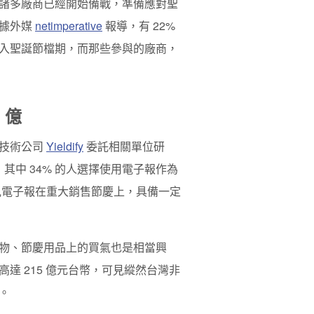
諸多廠商已經開始備戰，準備應對聖
根據外媒
netimperative
報導，有 22%
入聖誕節檔期，而那些參與的廠商，
 億
銷技術公司
Yieldify
委託相關單位研
其中 34% 的人選擇使用電子報作為
見電子報在重大銷售節慶上，具備一定
物、節慶用品上的買氣也是相當興
達 215 億元台幣，可見縱然台灣非
。