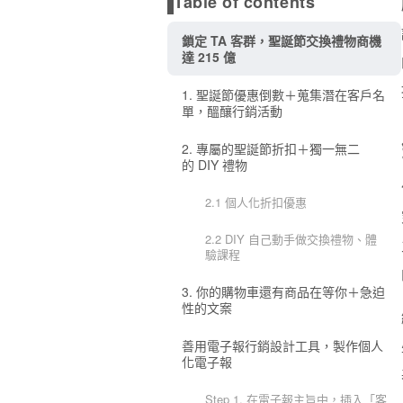
Table of contents
鎖定 TA 客群，聖誕節交換禮物商機
達 215 億
1. 聖誕節優惠倒數＋蒐集潛在客戶名
單，醞釀行銷活動
2. 專屬的聖誕節折扣＋獨一無二
的 DIY 禮物
2.1 個人化折扣優惠
2.2 DIY 自己動手做交換禮物、體
驗課程
3. 你的購物車還有商品在等你＋急迫
性的文案
善用電子報行銷設計工具，製作個人
化電子報
Step 1. 在電子報主旨中，插入「客