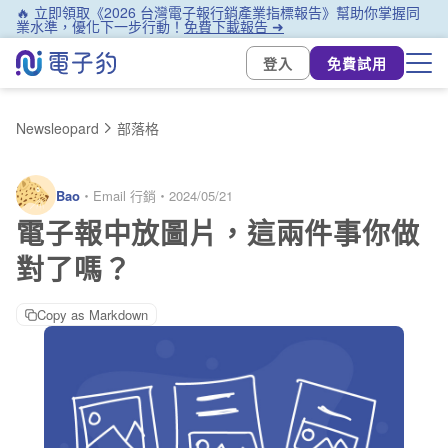
🔥 立即領取《2026 台灣電子報行銷產業指標報告》幫助你掌握同
業水準，優化下一步行動！
免費下載報告 ➜
登入
免費試用
Newsleopard
部落格
Bao
・
Email 行銷
・
2024/05/21
電子報中放圖片，這兩件事你做
對了嗎？
Copy as Markdown