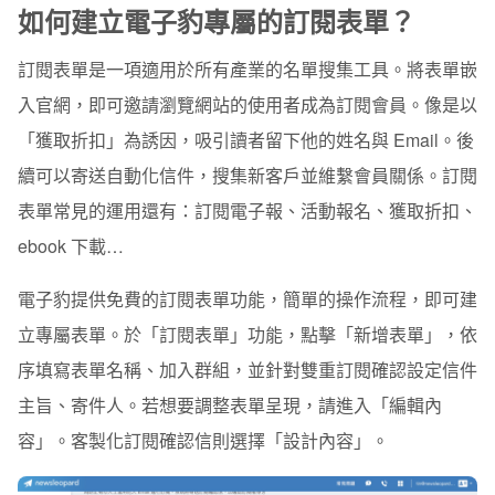
如何建立電子豹專屬的訂閱表單？
訂閱表單觸發自動化寄信流程
訂閱表單是一項適用於所有產業的名單搜集工具。將表單嵌
step1 設定腳本資訊（建立新腳本）
入官網，即可邀請瀏覽網站的使用者成為訂閱會員。像是以
step2 選擇腳本觸發方式
「獲取折扣」為誘因，吸引讀者留下他的姓名與 Email。後
step3 設定「第一封」信件內容
續可以寄送自動化信件，搜集新客戶並維繫會員關係。訂閱
表單常見的運用還有：訂閱電子報、活動報名、獲取折扣、
step4 設定寄送時間
ebook 下載…
電子豹提供免費的訂閱表單功能，簡單的操作流程，即可建
立專屬表單。於「訂閱表單」功能，點擊「新增表單」，依
序填寫表單名稱、加入群組，並針對雙重訂閱確認設定信件
主旨、寄件人。若想要調整表單呈現，請進入「編輯內
容」。客製化訂閱確認信則選擇「設計內容」。