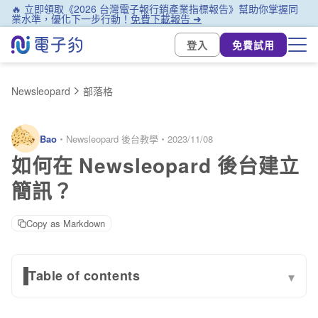
🔥 立即領取《2026 台灣電子報行銷產業指標報告》幫助你掌握同
業水準，優化下一步行動！
免費下載報告 ➜
登入
免費試用
Newsleopard
部落格
Bao
・
Newsleopard 後台教學
・
2023/11/08
如何在 Newsleopard 後台建立
簡訊？
Copy as Markdown
Table of contents
▾
事前準備 1：向電子豹申請「Newsleopard 簡訊權限」