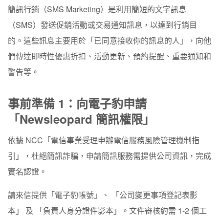
簡訊行銷（SMS Marketing）是利用簡短的文字訊息
事前準備 2：簡訊網域白名單申請
（SMS）發送促銷活動或交易通知訊息，以達到行銷目
事前準備 3：整理會員名單
的。這些訊息主要用於「已同意接收你的訊息的人」，向他
們傳達即時性優惠折扣、活動更新、預約提醒、重要通知和
Step 1：建立活動
警告等。
Step 2：設計簡訊內容
Step 3：設定寄送時間
事前準備 1：向電子豹申請
「Newsleopard 簡訊權限」
檢視活動數據
依據 NCC「電信事業受理申辦電信服務風險管理機制指
引」，杜絕簡訊詐騙，申請簡訊服務需提供公司資訊，完成
實名認證。
請來信提供「
電子豹帳號」
、
「公司變更事項登記表影
本」
及
「負責人身分證件影本」
。文件審核約需 1-2 個工