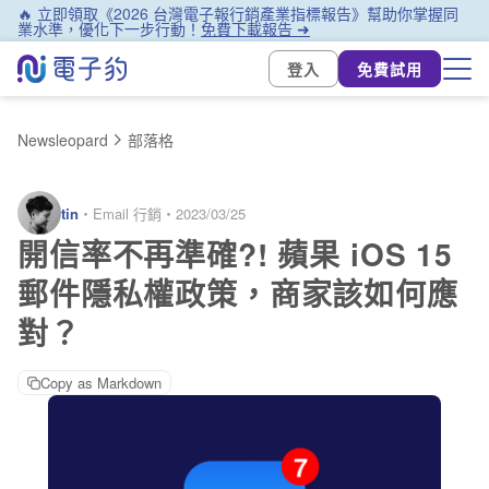
🔥 立即領取《2026 台灣電子報行銷產業指標報告》幫助你掌握同
業水準，優化下一步行動！
免費下載報告 ➜
登入
免費試用
Newsleopard
部落格
tin
・
Email 行銷
・
2023/03/25
開信率不再準確?! 蘋果 iOS 15
郵件隱私權政策，商家該如何應
對？
Copy as Markdown