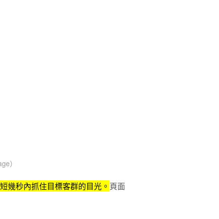
age）
短幾秒內
抓住目標客群的目光。
頁面