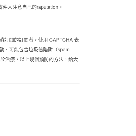
寄件人注意自己的raputation。
閱的訂閱者，使用 CAPTCHA 表
、可能包含垃圾信陷阱（spam
防勝於治療，以上幾個預防的方法，給大