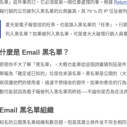
名單」這件事而已，它必須是第一順位要處理的事。根據
Retur
報行銷的公司被列入黑名單的比例最高，其 79 % 的 IP 位址
夏天是電子報發送的旺季，也是誤入黑名單的「旺季」。行
列入黑名單？如果被列入黑名單，可是會大大破壞行銷人員電子
什麼是 Email 黑名單？
即使你不大了解「黑名單」，大概也能單從這個詞彙猜到這是件壞
舉報為「確定或已知的」垃圾信來源名單。黑名單是公開的（大
商保護他們的使用者，過濾不想接收的郵件。如果你寄信的行為
動可能就因為電子報被列入黑名單而終結──不論你是否為合法
Email 黑名單組織
知名的公開黑名單組織有數百個，但是其建立條件並不完全相同