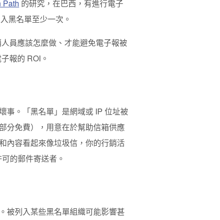
n Path
的研究，在巴西，有進行電子
被列入黑名單至少一次。
銷人員應該怎麼做、才能避免電子報被
報的 ROI。
事。「黑名單」是網域或 IP 位址被
部分免費），用意在於幫助信箱供應
和內容看起來像垃圾信，你的行銷活
許可的郵件寄送者。
。被列入某些黑名單組織可能影響甚