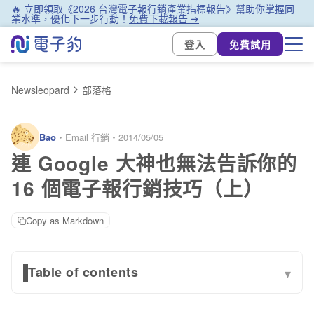
🔥 立即領取《2026 台灣電子報行銷產業指標報告》幫助你掌握同
業水準，優化下一步行動！
免費下載報告 ➜
登入
免費試用
Newsleopard
部落格
Bao
・
Email 行銷
・
2014/05/05
連 Google 大神也無法告訴你的
16 個電子報行銷技巧（上）
Copy as Markdown
Table of contents
▾
問題一：EDM 常犯錯誤：只有一張大圖片或設太多文字