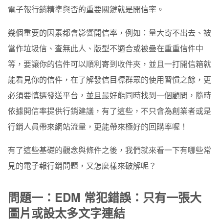
連結
電子報行銷精準與否的重要關鍵就是開信率。
問題二：怎麼做出「我不是在跟你推銷東西」的 EDM？
幾個重要的因素都會影響開信率，例如：量大寄不出去、被
問題三：注意 EDM 與其他不同媒介的差異
當作垃圾信、査無此人、版型不適合或被疊在重重信件中
等，要讓你的信件可以順利寄到收件夾，並且一打開信箱就
問題四：EDM 中的圖文和最後按鈕的畫面編排與成交率
有無關聯？
能看見你的信件，在了解發信目標群眾的使用習慣之餘，更
問題五：EDM 視覺動線及設計注意事項
必須要慎選發送平台，並且最好能同時找到一個顧問，隨時
依據開信率提供行銷建議，有了這些，不只會為創業者或是
問題六：為什麼有時後點閱率高，但下單或內部連結點閱
率低？
行銷人員帶來網站流量，更能帶來極好的回購率喔！
問題七：EDM+Banner 的形式更能達成效果嗎？還是會
有了這些基礎的觀念與條件之後，我們就來看一下有哪些常
失焦？
見的電子報行銷問題，又怎麼樣來破解呢？
問題八：主旨怎麼下會讓大家想看並且分享?
問題一：EDM 常犯錯誤：只有一張大
圖片或設太多文字連結