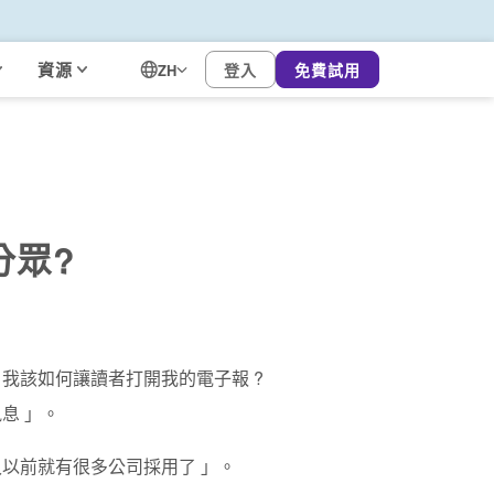
資源
登入
免費試用
ZH
分眾?
我該如何讓讀者打開我的電子報 ?
息 」。
以前就有很多公司採用了 」。