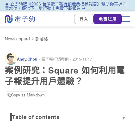
🔥 立即領取《2026 台灣電子報行銷產業指標報告》幫助你掌握同
業水準，優化下一步行動！
免費下載報告 ➜
登入
免費試用
Newsleopard
部落格
Andy.Chou
・
電子報行銷案例
・
2015/11/17
案例研究：Square 如何利用電
子報提升用戶體驗？
Copy as Markdown
Table of contents
▾
Square 是否曾做過什麼改變，對用戶留存、電子報點擊