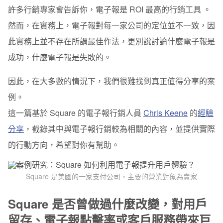
率或客戶服務帶來巨大的影響？
許多行銷專家會告訴你，電子報是 ROI 最高的行銷工具 。
在交易性電子報中供使用者選擇表情帶來了什麼影響？
然而，在實務上，電子報對每一家公司的定位並不一致，因
此實務上並不存在所謂最佳作法，更別說討論什麼電子報是
Square目前試著解決什麼問題？
成功，什麼電子報是失敗的。
範例
因此，在大多數的情況下，我們很難找到真正值得分享的案
例。
這一篇基於 Square 的電子報行銷人員
Chris Keene
的
經驗
分享
，截錄其中與電子報行銷較為相關的內容，並提供實際
的行動方向，希望對你有幫助。
Square 是美國的一家支付公司，主要的營業對象為賣家
Square 是否曾做過什麼改變，對用戶
留存、電子報點擊率或客戶服務帶來巨