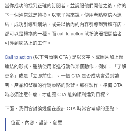
當你成功的找到正確的訂閱者，並說服他們開信之後，你的
重點整理
下一個通常就是
轉換
。以電子報來說，使用者點擊信內連
2. 內容
結，成功引導到網站，或是以信內的內容引導到實體商店，
考慮產品特性
都可以是轉換的一種。而 call to action 就扮演著把開信者
引導到網站上的工作。
重點整理
Call to action
(以下皆簡稱 CTA ) 是以文字、或圖片加上超
3. 設計
連結的形式，邀請使用者進行動作某個動作，例如：「了解
The Squint Test (瞇眼測試)
更多」或是「立即前往」。一個 CTA 是否成功會受到讀
重點整理
者、產品和整體的行銷策略的影響。那在製作、準備 CTA
4. 創意
時必須注意什麼，才能讓 CTA 能夠順利達到目標？
持續進行測試
下面，我們會討論幾個在設計 CTA 時常會考慮的重點。
位置、內容、設計、創意