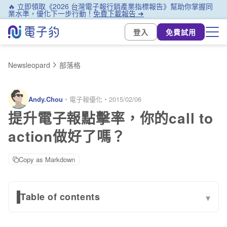
🔥 立即領取《2026 台灣電子報行銷產業指標報告》幫助你掌握同
業水準，優化下一步行動！
免費下載報告 ➜
登入
免費試用
Newsleopard
部落格
Andy.Chou
・
電子報優化
・
2015/02/06
提升電子報點擊率，你的call to
action做好了嗎？
Copy as Markdown
Table of contents
▾
1. 位置