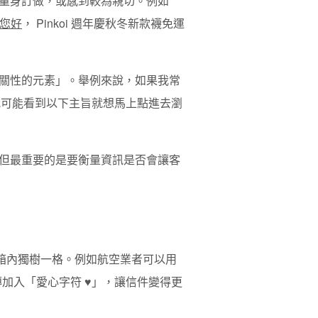
量身訂做，或感到較為親切。例如
您好
， Pinkoi 週年慶秋冬新款襪免運
關性的元素
」
。舉例來說，如果我常
時我可能看到以下主旨就想馬上點進去瀏
但最重要的是要衡量資訊是否會讓客
在信箱內獨樹一格。例如航空業者可以用
傳加入
「愛心字符 ♥」
，讓信件變得更