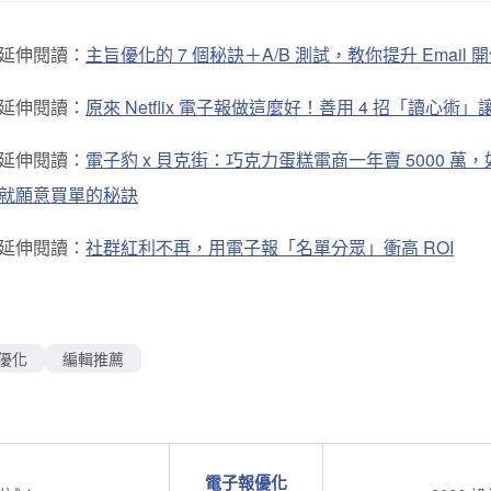
延伸閱讀：
主旨優化的 7 個秘訣＋A/B 測試，教你提升 Email 
延伸閱讀：
原來 Netflix 電子報做這麼好！善用 4 招「讀心術
延伸閱讀：
電子豹 x 貝克街：巧克力蛋糕電商一年賣 5000 
就願意買單的秘訣
延伸閱讀：
社群紅利不再，用電子報「名單分眾」衝高 ROI
優化
編輯推薦
電子報優化