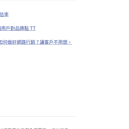
開信率
」讓用戶對品牌黏 TT
萬，如何做好網路行銷？讓客戶不用想，