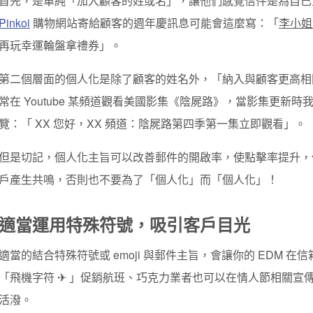
首先，是單純
「加入顧客的
姓或名」
，讓他們感覺信件是為自己
Pinkoi
購物網站寄給顧客的週年慶訊息可能會這麼寫：「
李小姐
再玩幸運輪盤拿禮券」。
第二個層面的個人化是除了顧客的姓名外，
「
納入與顧客更高相
常在 Youtube 某頻道觀看美國影集《陰屍路》，當影集更新
覽：「 XX 您好，XX 頻道：陰屍路第四季第一集立即觀看」。
但是切記，個人化主旨可以改善郵件的開啟率，使點擊率提升，
戶產生共鳴，否則也不要為了「個人化」而「個人化」！
適當運用特殊符號，吸引客戶目光
適當的結合特殊符號或 emoji 與郵件主旨，會讓你的 EDM 
「飛機字符 ✈ 」
促銷航班、巧克力業者也可以在情人節相關宣
活潑。