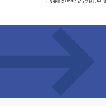
←
想要優化 Email 行銷？快試試 A/B