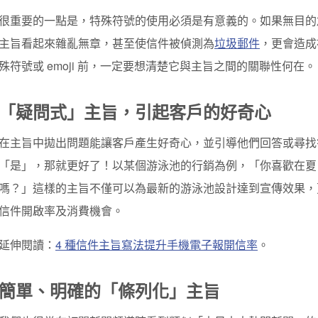
很重要的一點是，特殊符號的使用必須是有意義的。如果無目的
主旨看起來雜亂無章，甚至使信件被偵測為
垃圾郵件
，更會造成
殊符號或 emoji 前，一定要想清楚它與主旨之間的關聯性何在。
「疑問式」主旨，引起客戶的好奇心
在主旨中拋出問題能讓客戶產生好奇心，並引導他們回答或尋找
「是」，那就更好了！以某個游泳池的行銷為例，「你喜歡在夏
嗎？」這樣的主旨不僅可以為最新的游泳池設計達到宣傳效果，
信件開啟率及消費機會。
延伸閱讀：
4 種信件主旨寫法提升手機電子報開信率
。
簡單、明確的「條列化」主旨