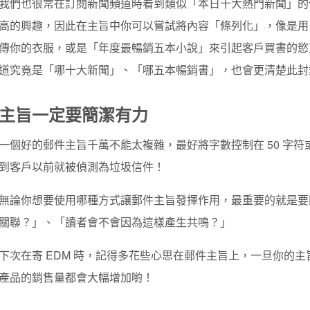
我們也很常在訂閱新聞頻道時看到類似「本日十大熱門新聞」的
高的興趣，因此在主旨中你可以嘗試將內容「條列化」，像是用
傳你的衣服，或是「年度最暢銷五本小說」來引起客戶買書的慾
道究竟是「哪十大新聞」、「哪五本暢銷書」，也會更清楚此封
主旨一定要簡潔有力
一個好的郵件主旨千萬不能太複雜，最好將字數控制在 50 字符或
到客戶以前就被偵測為垃圾信件！
無論你想要使用哪種方式讓郵件主旨發揮作用，最重要的就是要
關聯？」、「讀者會不會因為這樣產生共鳴？」
下次在寄 EDM 時，記得多花些心思在郵件主旨上，一旦你的
產品的銷售量都會大幅增加喲！