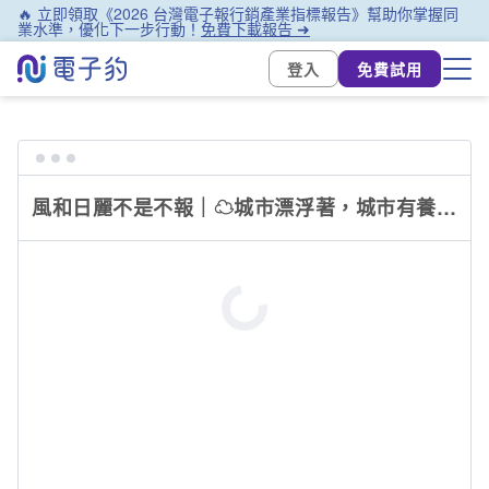
🔥 立即領取《2026 台灣電子報行銷產業指標報告》幫助你掌握同
業水準，優化下一步行動！
免費下載報告 ➜
登入
免費試用
風和日麗不是不報｜☁城市漂浮著，城市有養分☁