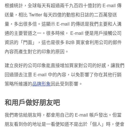
根據統計，全球每天有超過兩千九百四十億封的 E-mail 傳
平實的內容反而更令朋友接受
送量，相比 Twitter 每天四億的動態和日誌的二百萬發送
以真誠對待你的朋友
量，多出很多倍。這顯示 E-mail 的傳送是我們主要和人溝
通的主要管道之一。很多時候， E-mail 便是用戶接觸公司
要讓朋友給你回應
資訊的「門面」，這也是很多 B2B 買家會利用公司的郵件
1. 你的 CTA 要能提供用戶所需
內容而產生對它的印象的原因。
2. 將你的 CTA 放在最明顯的地方
建立良好的公司印象能直接增加買家對公司的好感，讓我們
回過頭去注意 E-mail 中的內容，以免影響了你在其他行銷
策略所維護的
品牌形象
因此受到影響。
和用戶做好朋友吧
我們寄信給朋友時，都會用自己的 E-mail 帳戶發出。但當
朋友看到你的地址是一看便知道不是出於「個人」時，便會