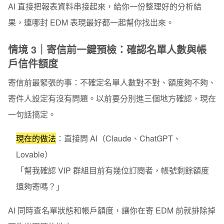
AI 直接把報表資料串接起來，給你一份整理好的分析結
果，連哪封 EDM 表現最好都一起幫你找出來。
情境 3｜寄信前一鍵預檢：確認名單人數與帳
戶信件額度
寄信前最緊張的事：不確定名單人數對不對、額度夠不夠、
寄件人設定有沒有問題。以前要分別進三個地方確認，現在
一句話搞定。
現在的做法
：
直接問 AI（Claude、ChatGPT、
Lovable）
「幫我確認 VIP 群組目前有幾位訂閱者，帳號剩餘額度
還夠寄嗎？」
AI 同時查名單狀態和帳戶額度，讓你在寄 EDM 前就排除掉