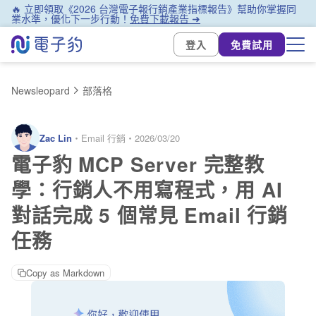
🔥 立即領取《2026 台灣電子報行銷產業指標報告》幫助你掌握同
業水準，優化下一步行動！
免費下載報告 ➜
登入
免費試用
Newsleopard
部落格
Zac Lin
・
Email 行銷
・
2026/03/20
電子豹 MCP Server 完整教
學：行銷人不用寫程式，用 AI
對話完成 5 個常見 Email 行銷
任務
Copy as Markdown