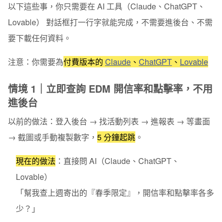
以下這些事，你只需要在
AI 工具（Claude、ChatGPT、
Lovable） 對話框
打一行字就能完成，不需要進後台、不需
要下載任何資料。
注意：你需要為
付費版本的
Claude
、
ChatGPT
、
Lovable
情境 1｜立即查詢 EDM 開信率和點擊率，不用
進後台
以前的做法：
登入後台 → 找活動列表 → 進報表 → 等畫面
→ 截圖或手動複製數字，
5 分鐘起跳
。
現在的做法
：
直接問 AI（Claude、ChatGPT、
Lovable）
「幫我查上週寄出的『春季限定』，開信率和點擊率各多
少？」