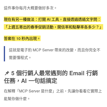
情境 4｜節慶 EDM 活動草稿，套用模版範本到備稿完
這件事你每月大概要做好多次。
成，只要 10 分鐘
現在有另一種做法：打開 AI 工具，直接透過透過文字問：
情境 5｜篩選沉睡名單，重啟 Email 再行銷策略
「上週五寄出的春季促銷活動，開信率和點擊率各多少？」
🤖 電子豹 MCP Server 是什麼？一個比喻就懂
答案在 10 秒內出現。
📋 電子豹 MCP Server 支援哪些 Email 行銷功能？
這就是
🛠️ 如何安裝電子豹 MCP Server？4 步驟完成設定
電子豹 MCP Server
帶來的改變，而且你完全不
需要懂程式。
設定完成後，先試試這 3 句 AI 指令
延伸閱讀
📌 5 個行銷人最常遇到的 Email 行銷
任務，AI 一句話搞定
在解釋「MCP Server 是什麼」之前，先讓你看看它實際上
能幫你做什麼。