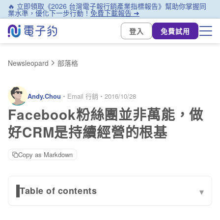
🔥 立即領取《2026 台灣電子報行銷產業指標報告》幫助你掌握同
業水準，優化下一步行動！
免費下載報告 ➜
登入
免費試用
Newsleopard
部落格
Andy.Chou
・
Email 行銷
・
2016/10/28
Facebook粉絲團並非萬能，做
好CRM是持續經營的根基
Copy as Markdown
Table of contents
▾
透過自有管道進行顧客關係管理 (CRM)