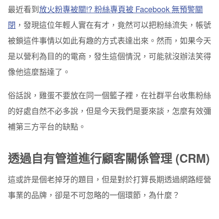
最近看到
放火粉專被關!? 粉絲專頁被 Facebook 無預警關
溝通主動權
閉
，發現這位年輕人實在有才，竟然可以把粉絲流失，帳號
個人化溝通
被鎖這件事情以如此有趣的方式表達出來。然而，如果今天
是以營利為目的的電商，發生這個情況，可能就沒辦法笑得
平台會迭代
像他這麼豁達了。
舊客的聯繫成本更低
俗話說，雞蛋不要放在同一個籃子裡，
在社群平台收集粉絲
總結
的好處自然不必多說，但是今天我們是要來談，怎麼有效彌
補第三方平台的缺點。
透過自有管道進行顧客關係管理 (CRM)
這或許是個老掉牙的題目，但是對於打算長期透過網路經營
事業的品牌，卻是不可忽略的一個環節，為什麼？