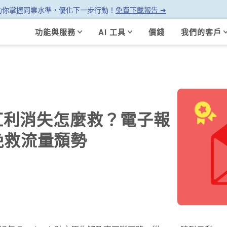
幫助你掌握同業水準，優化下一步行動！
免費下載報告 ➜
功能與服務
AI 工具
價錢
我們的客戶
觸及紅利消失怎麼救？電子報
挽救流量頹勢