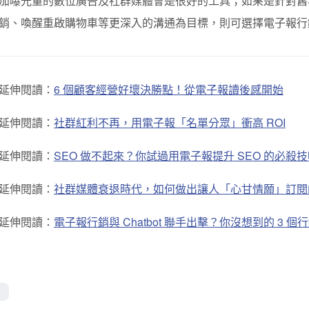
加曝光量的數位廣告及社群媒體會是很好的工具；如果是針對舊
銷、喚醒重啟購物車等更深入的溝通為目標，則可選擇電子報行
延伸閱讀：
6 個顧客經營好壞決勝點！從電子報讀後感開始
延伸閱讀：
社群紅利不再，用電子報「名單分眾」衝高 ROI
延伸閱讀：
SEO 做不起來？你試過用電子報提升 SEO 的必殺
延伸閱讀：
社群媒體衰退時代，如何做出讓人「心甘情願」訂閱
延伸閱讀：
電子報行銷與 Chatbot 聯手出擊？你沒想到的 3 個