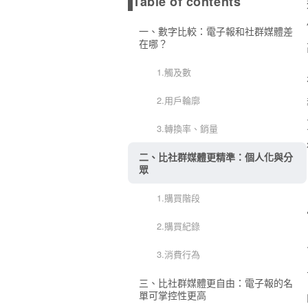
Table of contents
一、數字比較：電子報和社群媒體差
在哪？
1.觸及數
2.用戶輪廓
3.轉換率、銷量
二、比社群媒體更精準：個人化與分
眾
1.購買階段
2.購買紀錄
3.消費行為
三、比社群媒體更自由：電子報的名
單可掌控性更高