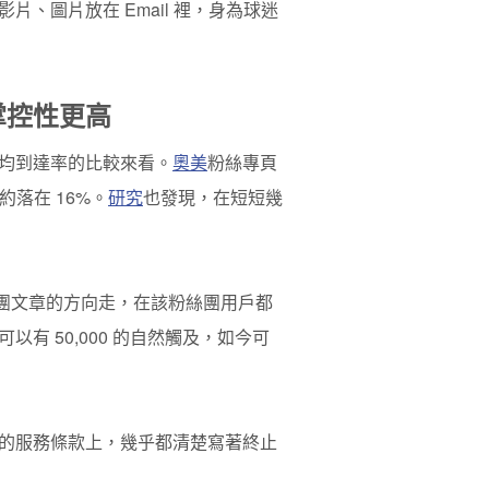
、圖片放在 Email 裡，身為球迷
掌控性更高
均到達率的比較來看。
奧美
粉絲專頁
落在 16%。
研究
也發現，在短短幾
絲團文章的方向走，在該粉絲團用戶都
有 50,000 的自然觸及，如今可
的服務條款上，幾乎都清楚寫著終止