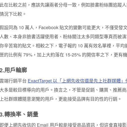
此在比較之前，應該先讓兩者分母一致，例如臉書粉絲團追蹤人數
情況下比較。
假設同為 10 萬人，Facebook 貼文的變數可能更大，不僅
人數、本身非臉書活躍使用者、粉絲關注太多同類型專頁而被演
你辛苦寫的貼文。相較之下，電子報的 10 萬有效名單裡，平
匣的比例有 79%，加上大約落在 15-25% 的開信率之下，更
2.
用戶輪廓
雲端行銷平台
ExactTarget 以「上網先收信還是先上社群媒體
大多是較目標導向的用戶。換言之，不管是促銷、購買、推薦商
上社群媒體隨意瀏覽的用戶，更能接受品牌有目的性的行銷。
3.轉換率、銷量
即便上網先收信的 Email 用戶較能接受商品資訊，但這會直接