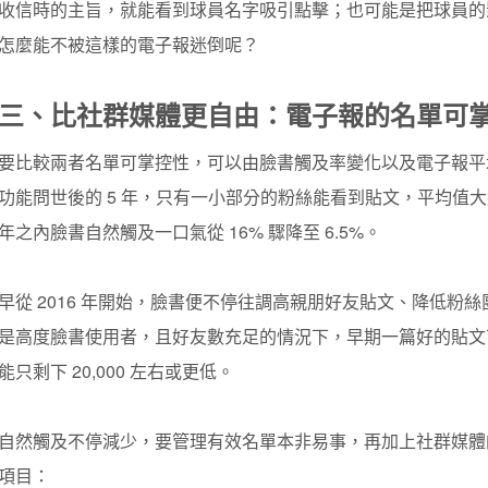
收信時的主旨，就能看到球員名字吸引點擊；也可能是把球員的影片
怎麼能不被這樣的電子報迷倒呢？
三、比社群媒體更自由：電子報的名單可
要比較兩者名單可掌控性，可以由臉書觸及率變化以及電子報平
功能問世後的 5 年，只有一小部分的粉絲能看到貼文，平均值大約
年之內臉書自然觸及一口氣從 16% 驟降至 6.5%。
早
從 2016 年開始，臉書便不停往調高親朋好友貼文、降低粉
是高度臉書使用者，且好友數充足的情況下，早期一篇好的貼文可以
能只剩下 20,000 左右或更低。
自然觸及不停減少，要管理有效名單本非易事，再加上社群媒體
項目：