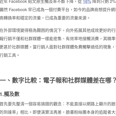
近年 Facebook 貼文原生觸及率不斷下降，從
16%
降到只剩 2
儼然 Facebook 早已成為一個付費平台，如今的品牌商想提
高轉換率和穩定的流量，已成為重要的流量來源。
在外部環境變得極為艱困的情況下，向外拓展其他成效更好的行
報行銷不僅和社群媒體一樣能密集、有效率地接觸消費，其精準
更甚於社群媒體。當行銷人面對社群媒體免費觸擊過低的現象，電子報
行銷工具。
一、數字比較：電子報和社群媒體差在哪
1.
觸及數
首先要先釐清一個容易搞錯的觀念：不能直接以網路上顯示的臉
的到達率」相比。即便演算法再差，臉書粉絲團本身的追蹤者大