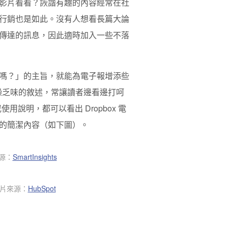
影片看看？詼諧有趣的內容經常在社
行銷也是如此。沒有人想看長篇大論
傳達的訊息，因此適時加入一些不落
嗎？」的主旨，就能為電子報增添些
枯燥乏味的敘述，常讓讀者邊看邊打呵
用說明，都可以看出 Dropbox 電
的簡潔內容（如下圖）。
來源：
SmartInsights
圖片來源：
HubSpot