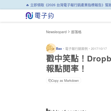
🔥 立即領取《2026 台灣電子報行銷產業指標報告》
Newsleopard
部落格
Bao
・
電子報行銷案例
・
2017/10/17
戳中笑點！Drop
報點閱率！
Copy as Markdown