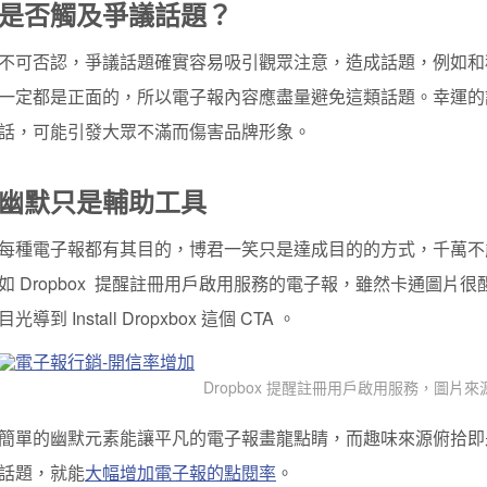
是否觸及爭議話題？
不可否認，爭議話題確實容易吸引觀眾注意，造成話題，例如和
一定都是正面的，所以電子報內容應盡量避免這類話題。幸運的
話，可能引發大眾不滿而傷害品牌形象。
幽默只是輔助工具
每種電子報都有其目的，博君一笑只是達成目的的方式，千萬不
如 Dropbox 提醒註冊用戶啟用服務的電子報，雖然卡通圖片很醒
目光導到 Install Dropxbox 這個 CTA 。
Dropbox 提醒註冊用戶啟用服務，圖片來
簡單的幽默元素能讓平凡的電子報畫龍點睛，而趣味來源俯拾即
話題，就能
大幅增加電子報的點閱率
。