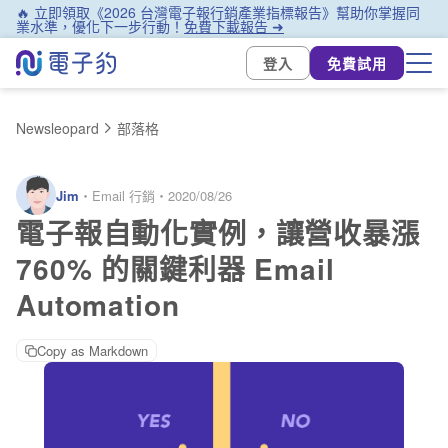
🔥 立即領取《2026 台灣電子報行銷產業指標報告》幫助你掌握同
業水準，優化下一步行動！
免費下載報告 ➜
登入
免費試用
Newsleopard
部落格
Jim
・
Email 行銷
・
2020/08/26
電子報自動化實例，讓營收暴漲
760% 的關鍵利器 Email
Automation
Copy as Markdown