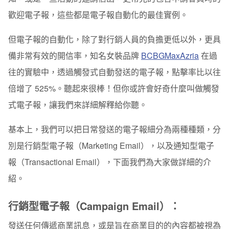
歡迎電子報，這些都是電子報自動化的最佳實例。
如何抓出客戶旅程？
客戶旅程結合自動化電子報（Email Automaiton），客製
但電子報的自動化，除了對行銷人員的負擔更低以外，更具
化行銷最佳利器
備非常有效的開信率，知名女裝品牌
BCBGMaxAzria
在過
1. 歡迎信
往的實驗中，透過觸發式自動發送的電子報，點擊率比以往
倍增了
525%
2. 訂單確認
。聽起來很棒！但你或許會好奇什麼叫做觸發
式電子報，讓我們來詳細解釋給你聽。
3. 購物車未完成
基本上，我們可以把日常發送的電子報細分為兩種種類，分
4. 到貨通知
別是行銷型電子報（
Marketing Email
），以及通知型電子
5. 季節化行銷電子報
報（
Transactional Email
），下面我們為大家做詳細的介
總結：自動化電子報行銷可以帶來的好處
紹。
1.提高生產力
行銷型電子報（
Campaign Email
）：
2.提高客戶留存率
發送任何傳遞商業訊息，或是旨在商業目的的內容都被視為