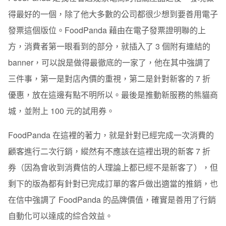
得最好的一個，除了他大多數的公司都很少想到要善用電子
發票這個版位。
FoodPanda
藉由在電子發票證明聯的上
方，消費者第一眼看到的部分，就插入了
3
個附有連結的
banner
，可以說是做得最徹底的一家了，他在其中強調了
三件事，第一是對店內價的重視，第二是針對新客的
7
折
優惠，放在這邊有點不明所以。最後是推動新服務的熊貓商
城，並附上
100
元的試用券。
FoodPanda
在這裡的著力，就是針對已經完成一次消費的
顧客進行二次行銷，縱然有不應該在這裡出現的新客
7
折
券（因為會收到消費信的人理論上都已經不是新客了），但
剩下的版為都有針對已完成訂單的客戶做出適當的推銷，也
在信中強調了
FoodPanda
的品牌價值，確實是善用了行銷
自動化可以達成的綜合效益。