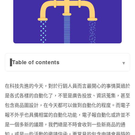
Table of contents
▾
行銷型電子報（Campaign Email）：
在科技先進的今天，對於行銷人員而言最開心的事情莫過於
通知型電子報 / 交易型電子報（Transactional Email）:
是各式各樣的自動化了，不管是廣告投放、資訊蒐集，甚至
「行銷型電子報 vs. 通知型電子報」的主要差異：
包含商品圖設計，在今天都可以做到自動化的程度。而電子
自動化電子報要如何做得更好？答案在「客戶旅程
報不外乎也具備相當的自動化功能，電子報自動化或許並不
Comsumer Journey」
是一個多新的議題，我們總是不時會收到一些新商品的通
客戶旅程（Comsumer Journey）是什麼？
知，或是一些活動的邀請信函，更常見的包含申請會員時的