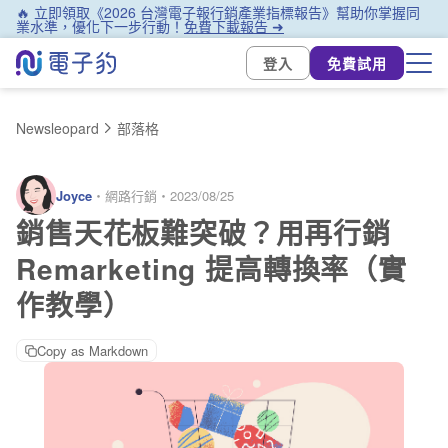
🔥 立即領取《2026 台灣電子報行銷產業指標報告》幫助你掌握同
業水準，優化下一步行動！
免費下載報告 ➜
登入
免費試用
Newsleopard
部落格
Joyce
・
網路行銷
・
2023/08/25
銷售天花板難突破？用再行銷
Remarketing 提高轉換率（實
作教學）
Copy as Markdown