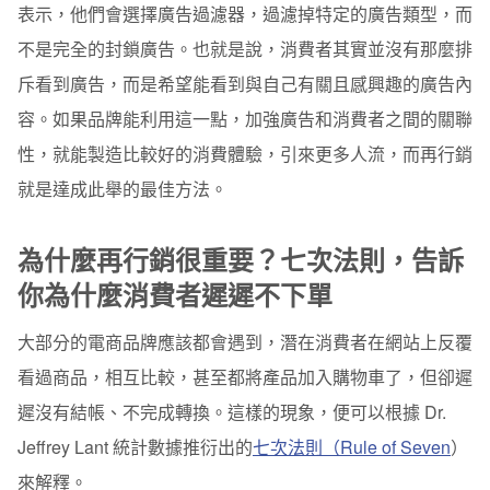
二、Email 再行銷
表示，他們會選擇廣告過濾器，過濾掉特定的廣告類型，而
不是完全的封鎖廣告。也就是說，消費者其實並沒有那麼排
三、Google Ads 關鍵字搜尋廣告再行銷
斥看到廣告，而是希望能看到與自己有關且感興趣的廣告內
四、Youtube 影片再行銷
容。如果品牌能利用這一點，加強廣告和消費者之間的關聯
五、Chatbot 聊天機器人再行銷
性，就能製造比較好的消費體驗，引來更多人流，而再行銷
就是達成此舉的最佳方法。
六、電話、SMS 簡訊再行銷
用資料來源區分，再行銷廣告分成哪些類型？
為什麼再行銷很重要？七次法則，告訴
一、像素追蹤再行銷廣告：自動追蹤網頁訪客，離開
你為什麼消費者遲遲不下單
後，投放再行銷廣告
大部分的電商品牌應該都會遇到，潛在消費者在網站上反覆
二、顧客名單再行銷廣告：先蒐集顧客名單，在廣告後
台資料比對成功後，投放再行銷廣告
看過商品，相互比較，甚至都將產品加入購物車了，但卻遲
Google Ads、Facebook Ads 再行銷廣告操作教學：透
遲沒有結帳、不完成轉換。這樣的現象，便可以根據 Dr.
過像素追蹤或顧客名單，投放再行銷廣告
Jeffrey Lant 統計數據推衍出的
七次法則（Rule of Seven
）
Step 1 決定要針對「誰」進行再行銷
來解釋。