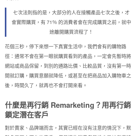
Step 2 提供足夠的優惠、折價卷
七次法則指的是，大部分的人在接觸產品七次之後，才
Step 3 再行銷廣告要跑多久？跑幾次？
會實際購買，有 71％ 的消費者會在完成購買之前，就中
途離開購買流程了！
Step 4 別忘記！持續追蹤已完成轉換的消費者
Step 5 觀察數據、再優化
花個三秒，停下來想一下真實生活中，我們會有的購物路
徑：通常不會在第一眼就購買看到的產品，一定會先暫時將
Email 再行銷廣告操作教學：透過蒐集到的顧客 Email 名
單，寄送客製化的電子報行銷
網站或商品保留，到別的通路比價、比較品質，沒有第一時
間就訂購，購買意願就降低，或甚至在把商品加入購物車之
Step 1 蒐集名單
後，時間久了，就再也不會打開來看。
Step 2 名單價值：怎麼發信最有效？
Step 3 撰寫合適的內容
什麼是再行銷 Remarketing？用再行銷
鎖定潛在客戶
Step 4 名單分眾
Step 5 測試、測試、再優化！
對於賣家、品牌端而言，其實已經在沒有注意的情況下，默