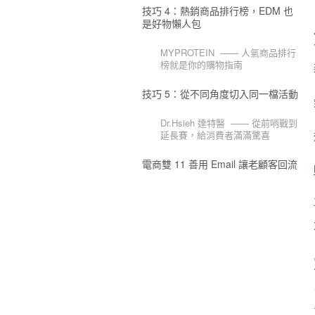
技巧 4：熱銷商品排行榜，EDM 也
是好物懶人包
MYPROTEIN —— 人氣商品排行
榜就是你的購物指南
技巧 5：從不同角度切入同一檔活動
Dr.Hsieh 達特醫 —— 從前哨戰到
延長賽，給消費者滿滿驚喜
電商雙 11 善用 Email 讓老顧客回流