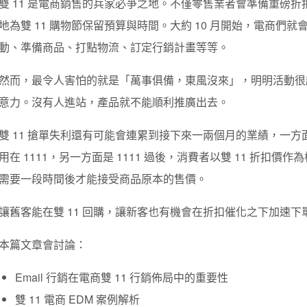
雙 11 是電商銷售的兵家必爭之地。不僅零售業者會準備重磅
地為雙 11 購物節保留預算與時間。大約 10 月開始，電商們就
動、準備商品、打點物流、訂定行銷計畫等等。
然而，最令人害怕的就是「萬事俱備，東風沒來」，明明活動很
意力。沒有人進站，產品就不能順利推廣出去。
雙 11 搶單失利還有可能會連累到接下來一兩個月的業績，一
用在 1111，另一方面是 1111 過後，消費者以雙 11 折扣
需要一段時間後才能接受商品原本的售價。
讓舊客能在雙 11 回購，讓新客也有機會在折扣催化之下加速
本篇文章會討論：
Email 行銷在電商雙 11 行銷佈局中的重要性
雙 11 電商 EDM 案例解析